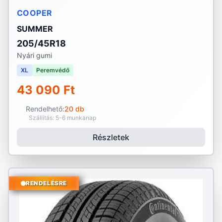
COOPER
SUMMER
205/45R18
Nyári gumi
XL
Peremvédő
43 090 Ft
Rendelhető:
20 db
Szállítás: 5-6 munkanap
Részletek
RENDELÉSRE