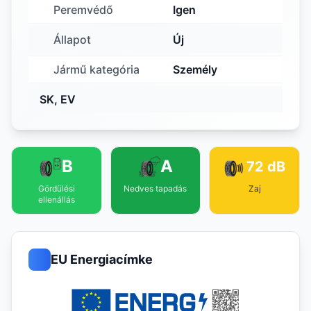
Peremvédő
Igen
Állapot
Új
Jármű kategória
Személy
SK, EV
B
A
72 dB
Gördülési
Nedves tapadás
Zaj
ellenállás
EU Energiacímke