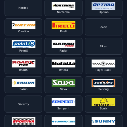
Nordex
Nortenha
Optimo
Platin
Ovation
Pirelli
Riken
PointS
Radar
RoadX
Rotalla
Royal Black
Sailun
Sava
Sebring
Security
Semperit
Sonix