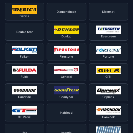
Diamondback
Diplomat
Debica
Double Star
Dunlop
Evergreen
Falken
Firestone
Fortune
Fulda
General
GITI
Goodride
Goodyear
Gripmax
Habilead
GT Radial
Hankook
Ilink
Imperial