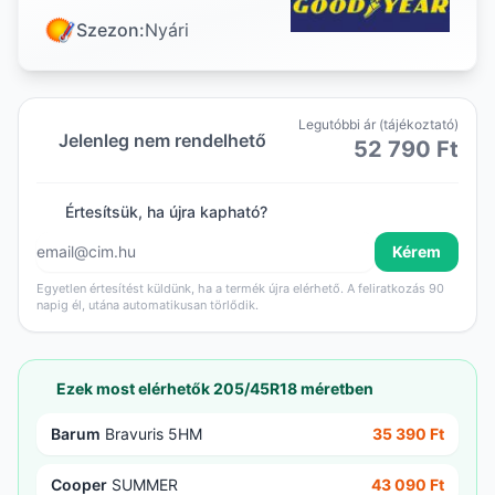
Szezon:
Nyári
Legutóbbi ár (tájékoztató)
Jelenleg nem rendelhető
52 790 Ft
Értesítsük, ha újra kapható?
Kérem
Egyetlen értesítést küldünk, ha a termék újra elérhető. A feliratkozás 90
napig él, utána automatikusan törlődik.
Ezek most elérhetők 205/45R18 méretben
Barum
Bravuris 5HM
35 390 Ft
Cooper
SUMMER
43 090 Ft