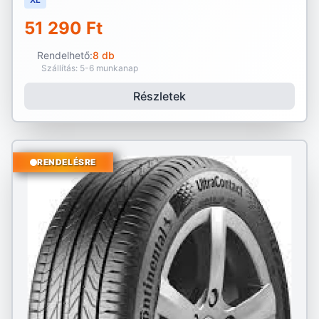
51 290 Ft
Rendelhető:
8 db
Szállítás: 5-6 munkanap
Részletek
RENDELÉSRE