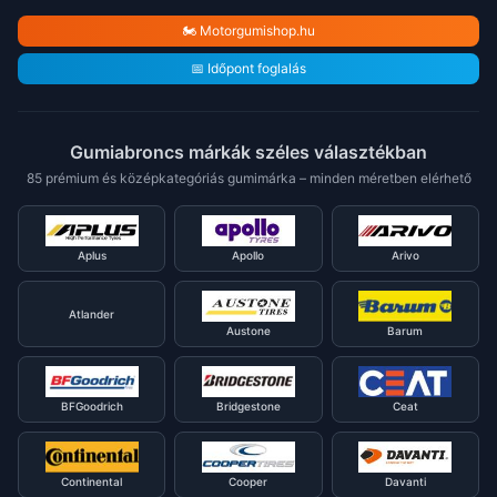
🏍️ Motorgumishop.hu
📅 Időpont foglalás
Gumiabroncs márkák széles választékban
85 prémium és középkategóriás gumimárka – minden méretben elérhető
Aplus
Apollo
Arivo
Atlander
Austone
Barum
BFGoodrich
Bridgestone
Ceat
Continental
Cooper
Davanti