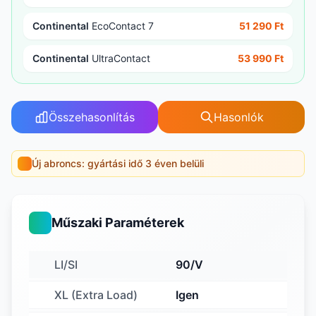
Continental
EcoContact 7
51 290 Ft
Continental
UltraContact
53 990 Ft
Összehasonlítás
Hasonlók
Új abroncs: gyártási idő 3 éven belüli
Műszaki Paraméterek
LI/SI
90/V
XL (Extra Load)
Igen