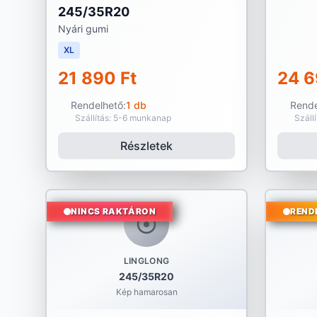
245/35R20
Nyári gumi
XL
21 890 Ft
24 6
Rendelhető:
1 db
Rende
Szállítás: 5-6 munkanap
Száll
Részletek
NINCS RAKTÁRON
REND
LINGLONG
245/35R20
Kép hamarosan