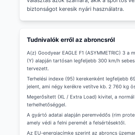
választás azok számára, akik a sportos ve
biztonságot keresik nyári használatra.
Tudnivalók erről az abroncsról
A(z) Goodyear EAGLE F1 (ASYMMETRIC) 3 a m
(Y) alapján tartósan legfeljebb 300 km/h sebe
tervezett.
Terhelési indexe (95) kerekenként legfeljebb 6
jelent, ami négy kerékre vetítve kb. 2 760 kg ö
Megerősített (XL / Extra Load) kivitel, a norm
terhelhetőséggel.
A gyártó adatai alapján peremvédős (rim protec
amely védi a felni peremét a felsértésektől.
Az EU-energiacímke szerint az abroncs üzema