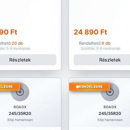
90 Ft
24 890 Ft
lhető:
20 db
Rendelhető:
9 db
ítás: 5-6 munkanap
Szállítás: 5-6 munkanap
Részletek
Részletek
ELÉSRE
RENDELÉSRE
ROADX
ROADX
245/35R20
245/35R20
Kép hamarosan
Kép hamarosan