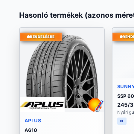
Hasonló termékek (azonos méret
RENDELÉSRE
REND
SUNN
SSP 60
245/
Nyári g
APLUS
XL
A610