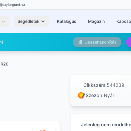
@taylorgumi.hu
k
Segédletek
Katalógus
Magazin
Kapcso
mi
Összehasonlítás
5R20
Cikkszám:
544239
Szezon:
Nyári
Jelenleg nem rendelh