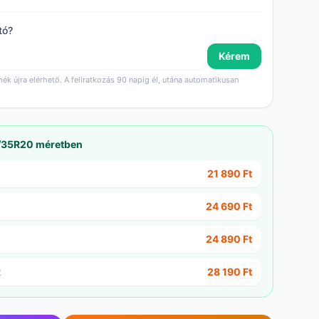
tó?
Kérem
mék újra elérhető. A feliratkozás 90 napig él, utána automatikusan
5/35R20 méretben
21 890 Ft
24 690 Ft
24 890 Ft
2
28 190 Ft