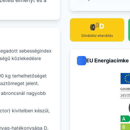
zetési élményt és a
D
Gördülési ellenállás
egadott sebességindex
sségű közlekedésre
EU Energiacímke
90 kg terhelhetőséget
ssztömeget jelent.
ál abroncsnál nagyobb
tor) kivitelben készül,
nyag-hatékonysága D,