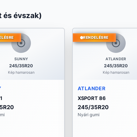
 és évszak)
ELÉSRE
RENDELÉSRE
SUNNY
ATLANDER
245/35R20
245/35R20
Kép hamarosan
Kép hamarosan
Y
ATLANDER
1
XSPORT 86
35R20
245/35R20
umi
Nyári gumi