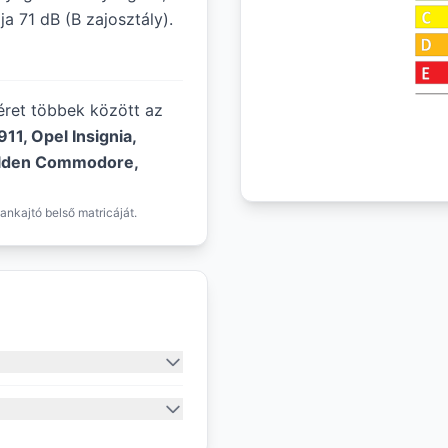
a 71 dB (B zajosztály).
méret többek között az
11, Opel Insignia,
olden Commodore,
ankajtó belső matricáját.