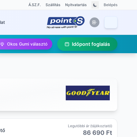
Á.SZ.F.
Szállítás
Nyitvatartás
Belépés
lat
Időpont foglalás
Okos Gumi választó
Legutóbbi ár (tájékoztató)
ető
86 690 Ft