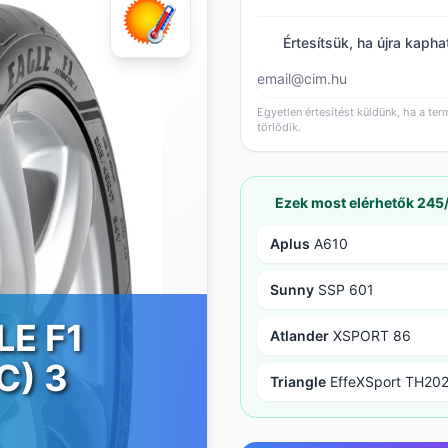
Értesítsük, ha újra kapha
Egyetlen értesítést küldünk, ha a ter
törlődik.
Ezek most elérhetők 24
Aplus
A610
Sunny
SSP 601
LE F1
Atlander
XSPORT 86
C) 3
Triangle
EffeXSport TH20