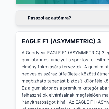
Passzol az autómra?
EAGLE F1 (ASYMMETRIC) 3
A Goodyear EAGLE F1 (ASYMMETRIC) 3 eg
gumiabroncs, amelyet a sportos teljesítmé
élmény fokozására terveztek. A gumi mintá
nedves és száraz útfelületek közötti átme
megbízható tapadást biztosít különféle k
Ez a gumiabroncs a prémium kategóriába t
felhasználók elvárásainak megfelelően mag
irányíthatóságot kínál. Az EAGLE F1 (ASY