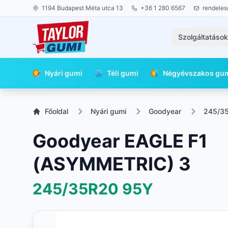
1194 Budapest Méta utca 13
+36 1 280 6567
rendeles
Szolgáltatáso
Nyári gumi
Téli gumi
Négyévszakos gu
Főoldal
Nyári gumi
Goodyear
245/3
Goodyear EAGLE F1
(ASYMMETRIC) 3
245/35R20
95Y