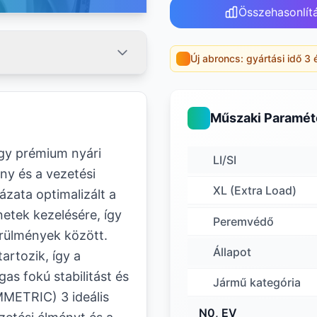
Összehasonlít
Új abroncs: gyártási idő 3 
Műszaki Paramét
y prémium nyári
LI/SI
ny és a vezetési
XL (Extra Load)
zata optimalizált a
netek kezelésére, így
Peremvédő
örülmények között.
Állapot
artozik, így a
as fokú stabilitást és
Jármű kategória
MMETRIC) 3 ideális
N0, EV