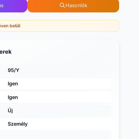
ás
Hasonlók
éven belüli
erek
95/Y
Igen
Igen
Új
Személy