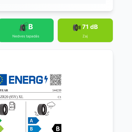
B
71 dB
Nedves tapadás
Zaj