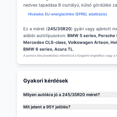
nedves tapadása B osztályú, külső gördülési zaj
Hivatalos EU-energiacímke (EPREL adatbázis)
Ez a méret (
245/35R20
) gyári vagy ajánlott 
alábbi autótípusokon:
BMW 5 series, Porsche 9
Mercedes CLS-class, Volkswagen Arteon, H
BMW 6 series, Acura TL
.
A pontos illeszkedéshez ellenőrizd a forgalmi engedélyt vagy a t
Gyakori kérdések
Milyen autókra jó a 245/35R20 méret?
Mit jelent a 95Y jelölés?