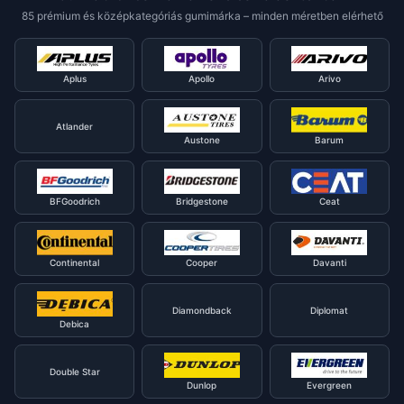
85 prémium és középkategóriás gumimárka – minden méretben elérhető
Aplus
Apollo
Arivo
Atlander
Austone
Barum
BFGoodrich
Bridgestone
Ceat
Continental
Cooper
Davanti
Diamondback
Diplomat
Debica
Double Star
Dunlop
Evergreen