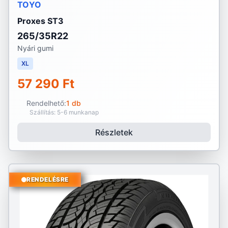
TOYO
Proxes ST3
265/35R22
Nyári gumi
XL
57 290 Ft
Rendelhető:
1 db
Szállítás: 5-6 munkanap
Részletek
RENDELÉSRE