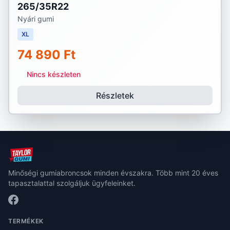
265/35R22
Nyári gumi
XL
74 890 Ft
Nincs készleten
Részletek
Minőségi gumiabroncsok minden évszakra. Több mint 20 éves
tapasztalattal szolgáljuk ügyfeleinket.
TERMÉKEK