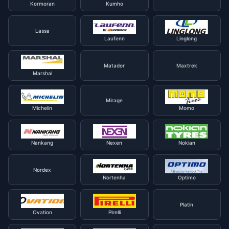
Kormoran
Kumho
Lassa
Laufenn
Linglong
Matador
Maxtrek
Marshal
Mirage
Michelin
Momo
Nankang
Nexen
Nokian
Nordex
Nortenha
Optimo
Platin
Ovation
Pirelli