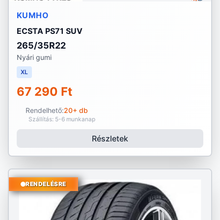
KUMHO
ECSTA PS71 SUV
265/35R22
Nyári gumi
XL
67 290 Ft
Rendelhető:
20+ db
Szállítás: 5-6 munkanap
Részletek
RENDELÉSRE