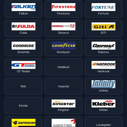
Falken
Firestone
Fortune
Fulda
General
GITI
Goodride
Goodyear
Gripmax
Habilead
GT Radial
Hankook
Ilink
Imperial
Infinity
Kenda
Kingstar
Kleber
Landspider