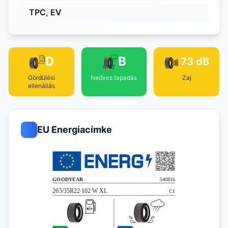
TPC, EV
D
B
73 dB
Gördülési
Nedves tapadás
Zaj
ellenállás
EU Energiacímke