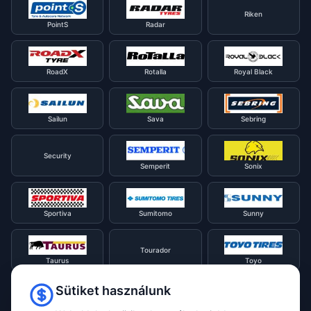
Riken
PointS
Radar
RoadX
Rotalla
Royal Black
Sailun
Sava
Sebring
Security
Semperit
Sonix
Sportiva
Sumitomo
Sunny
Tourador
Taurus
Toyo
Sütiket használunk
Tracmax
Tristar
Triangle