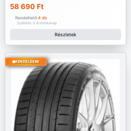
58 690 Ft
Rendelhető:
4 db
Szállítás: 5-6 munkanap
Részletek
RENDELÉSRE