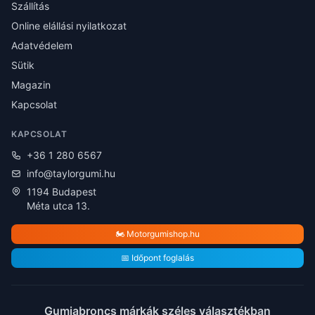
Szállítás
Online elállási nyilatkozat
Adatvédelem
Sütik
Magazin
Kapcsolat
KAPCSOLAT
+36 1 280 6567
info@taylorgumi.hu
1194 Budapest
Méta utca 13.
🏍️ Motorgumishop.hu
📅 Időpont foglalás
Gumiabroncs márkák széles választékban