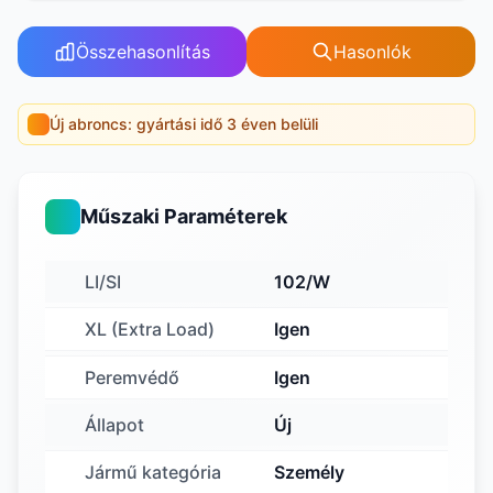
Összehasonlítás
Hasonlók
Új abroncs: gyártási idő 3 éven belüli
Műszaki Paraméterek
LI/SI
102/W
XL (Extra Load)
Igen
Peremvédő
Igen
Állapot
Új
Jármű kategória
Személy