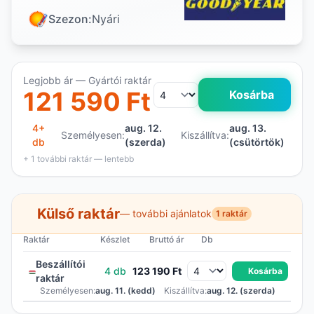
Szezon:
Nyári
Legjobb ár — Gyártói raktár
121 590 Ft
Kosárba
4+
aug. 12.
aug. 13.
Személyesen:
Kiszállítva:
db
(szerda)
(csütörtök)
+ 1 további raktár — lentebb
Külső raktár
— további ajánlatok
1 raktár
Raktár
Készlet
Bruttó ár
Db
Beszállítói
4 db
123 190 Ft
Kosárba
raktár
Személyesen:
aug. 11. (kedd)
Kiszállítva:
aug. 12. (szerda)