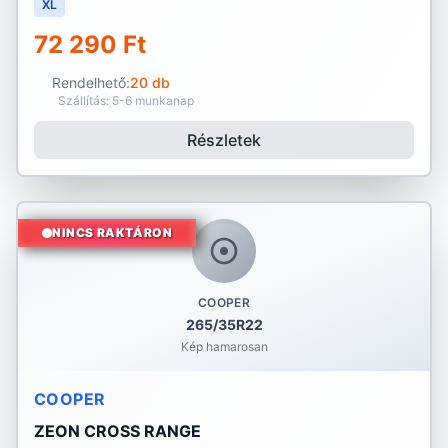
XL
72 290 Ft
Rendelhető:
20 db
Szállítás: 5-6 munkanap
Részletek
NINCS RAKTÁRON
COOPER
265/35R22
Kép hamarosan
COOPER
ZEON CROSS RANGE