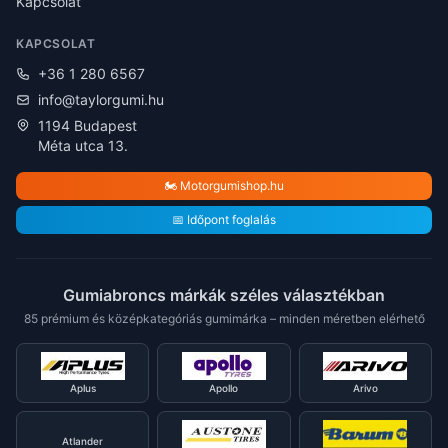
Kapcsolat
KAPCSOLAT
+36 1 280 6567
info@taylorgumi.hu
1194 Budapest
Méta utca 13.
🏍️ Motorgumishop.hu
📅 Időpont foglalás
Gumiabroncs márkák széles választékban
85 prémium és középkategóriás gumimárka – minden méretben elérhető
Aplus
Apollo
Arivo
Atlander