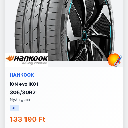
HANKOOK
iON evo IK01
305/30R21
Nyári gumi
XL
133 190 Ft