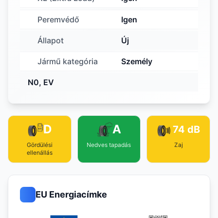
Peremvédő
Igen
Állapot
Új
Jármű kategória
Személy
N0, EV
D
A
74 dB
Gördülési
Nedves tapadás
Zaj
ellenállás
EU Energiacímke