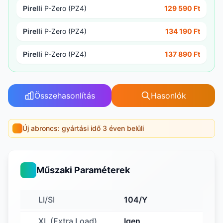
Pirelli
P-Zero (PZ4)
129 590 Ft
Pirelli
P-Zero (PZ4)
134 190 Ft
Pirelli
P-Zero (PZ4)
137 890 Ft
Összehasonlítás
Hasonlók
Új abroncs: gyártási idő 3 éven belüli
Műszaki Paraméterek
LI/SI
104/Y
XL (Extra Load)
Igen