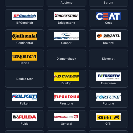
Austone
Barum
BFGoodrich
Bridgestone
Ceat
Continental
Cooper
Davanti
Diamondback
Diplomat
Debica
Double Star
Dunlop
Evergreen
Falken
Firestone
Fortune
Fulda
General
GITI