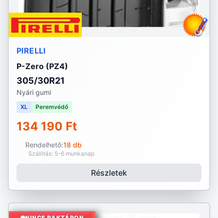
PIRELLI
P-Zero (PZ4)
305/30R21
Nyári gumi
XL
Peremvédő
134 190 Ft
Rendelhető:
18 db
Szállítás: 5-6 munkanap
Részletek
NINCS RAKTÁRON