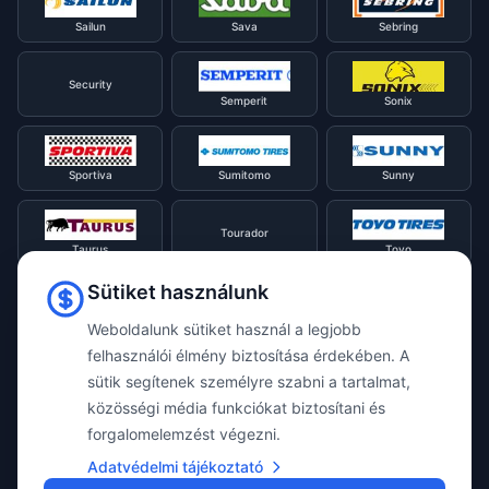
Sailun
Sava
Sebring
Security
Semperit
Sonix
Sportiva
Sumitomo
Sunny
Tourador
Taurus
Toyo
Sütiket használunk
Tracmax
Tristar
Triangle
Weboldalunk sütiket használ a legjobb
felhasználói élmény biztosítása érdekében. A
sütik segítenek személyre szabni a tartalmat,
Viking
Voyager
Uniroyal
közösségi média funkciókat biztosítani és
forgalomelemzést végezni.
Waterfall
Westlake
Adatvédelmi tájékoztató
Vredestein