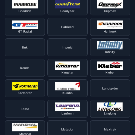
Goodride
Goodyear
Gripmax
Habilead
GT Radial
Hankook
Ilink
Imperial
Infinity
Kenda
Kingstar
Kleber
Landspider
Kormoran
Kumho
Lassa
Laufenn
Linglong
Matador
Maxtrek
Marshal