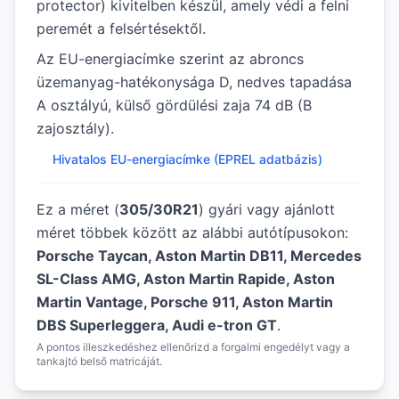
protector) kivitelben készül, amely védi a felni
peremét a felsértésektől.
Az EU-energiacímke szerint az abroncs
üzemanyag-hatékonysága D, nedves tapadása
A osztályú, külső gördülési zaja 74 dB (B
zajosztály).
Hivatalos EU-energiacímke (EPREL adatbázis)
Ez a méret (
305/30R21
) gyári vagy ajánlott
méret többek között az alábbi autótípusokon:
Porsche Taycan, Aston Martin DB11, Mercedes
SL-Class AMG, Aston Martin Rapide, Aston
Martin Vantage, Porsche 911, Aston Martin
DBS Superleggera, Audi e-tron GT
.
A pontos illeszkedéshez ellenőrizd a forgalmi engedélyt vagy a
tankajtó belső matricáját.