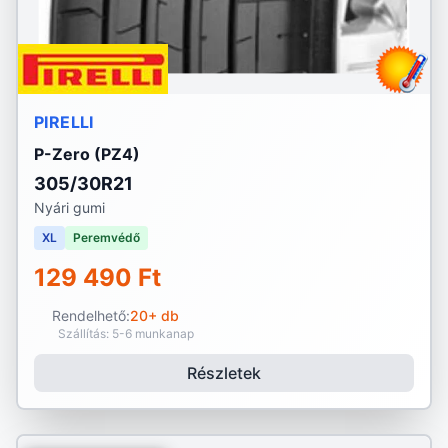
PIRELLI
P-Zero (PZ4)
305/30R21
Nyári gumi
XL
Peremvédő
129 490 Ft
Rendelhető:
20+ db
Szállítás: 5-6 munkanap
Részletek