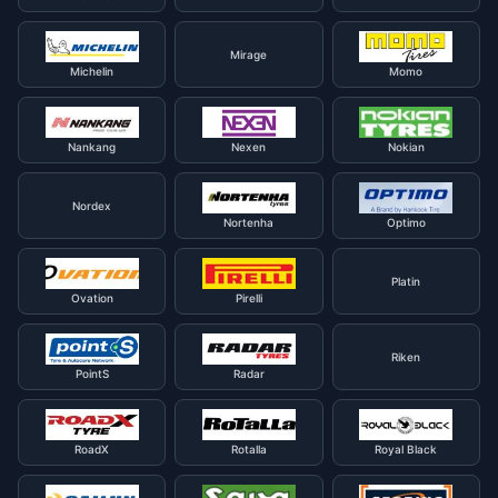
Mirage
Michelin
Momo
Nankang
Nexen
Nokian
Nordex
Nortenha
Optimo
Platin
Ovation
Pirelli
Riken
PointS
Radar
RoadX
Rotalla
Royal Black