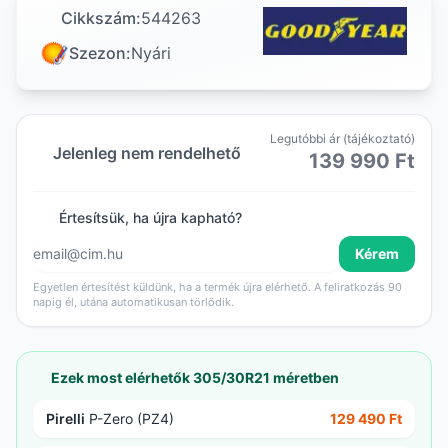
Cikkszám:
544263
Szezon:
Nyári
Legutóbbi ár (tájékoztató)
Jelenleg nem rendelhető
139 990 Ft
Értesítsük, ha újra kapható?
Kérem
Egyetlen értesítést küldünk, ha a termék újra elérhető. A feliratkozás 90
napig él, utána automatikusan törlődik.
Ezek most elérhetők 305/30R21 méretben
Pirelli
P-Zero (PZ4)
129 490 Ft