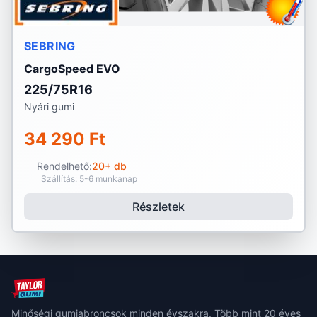
SEBRING
CargoSpeed EVO
225/75R16
Nyári gumi
34 290 Ft
Rendelhető:
20+ db
Szállítás: 5-6 munkanap
Részletek
Minőségi gumiabroncsok minden évszakra. Több mint 20 éves