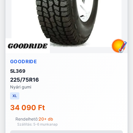
GOODRIDE
SL369
225/75R16
Nyári gumi
XL
34 090 Ft
Rendelhető:
20+ db
Szállítás: 5-6 munkanap