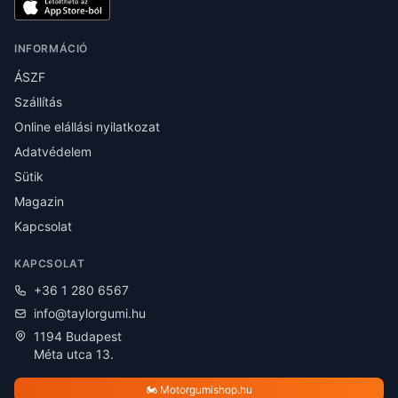
INFORMÁCIÓ
ÁSZF
Szállítás
Online elállási nyilatkozat
Adatvédelem
Sütik
Magazin
Kapcsolat
KAPCSOLAT
+36 1 280 6567
info@taylorgumi.hu
1194 Budapest
Méta utca 13.
🏍️ Motorgumishop.hu