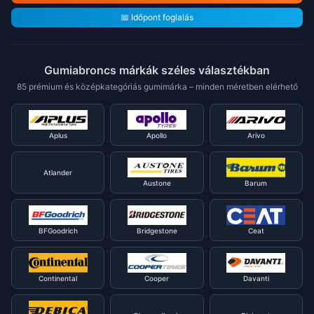
📅 Időpont foglalás
Gumiabroncs márkák széles választékban
85 prémium és középkategóriás gumimárka – minden méretben elérhető
Aplus
Apollo
Arivo
Atlander
Austone
Barum
BFGoodrich
Bridgestone
Ceat
Continental
Cooper
Davanti