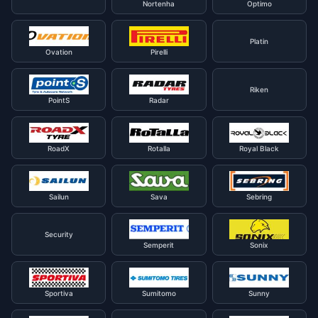
Nortenha
Optimo
Platin
Ovation
Pirelli
Riken
PointS
Radar
RoadX
Rotalla
Royal Black
Sailun
Sava
Sebring
Security
Semperit
Sonix
Sportiva
Sumitomo
Sunny