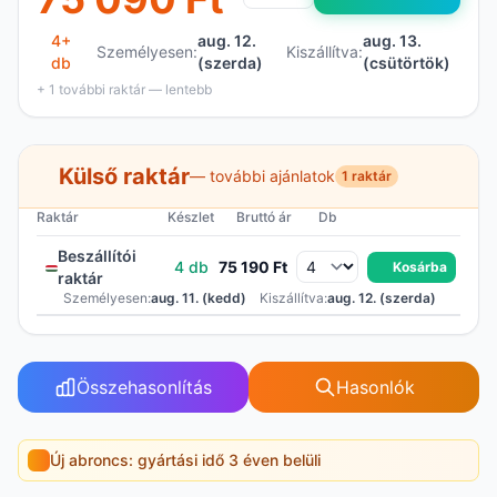
4+
aug. 12.
aug. 13.
Személyesen:
Kiszállítva:
db
(szerda)
(csütörtök)
+ 1 további raktár — lentebb
Külső raktár
— további ajánlatok
1 raktár
Raktár
Készlet
Bruttó ár
Db
Beszállítói
4 db
75 190 Ft
Kosárba
raktár
Személyesen:
aug. 11. (kedd)
Kiszállítva:
aug. 12. (szerda)
Összehasonlítás
Hasonlók
Új abroncs: gyártási idő 3 éven belüli