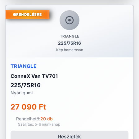
RENDELÉSRE
TRIANGLE
225/75R16
Kép hamarosan
TRIANGLE
ConneX Van TV701
225/75R16
Nyári gumi
27 090 Ft
Rendelhető:
20 db
Szállítás: 5-6 munkanap
Részletek