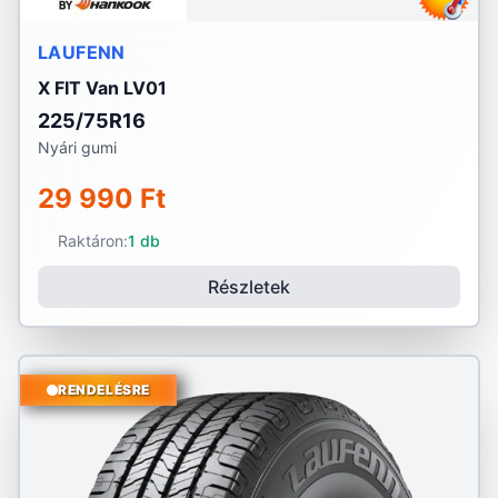
LAUFENN
X FIT Van LV01
225/75R16
Nyári gumi
29 990 Ft
Raktáron:
1 db
Részletek
RENDELÉSRE