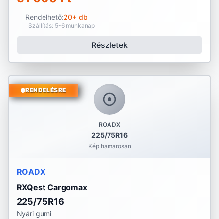
Rendelhető:
20+ db
Szállítás: 5-6 munkanap
Részletek
RENDELÉSRE
ROADX
225/75R16
Kép hamarosan
ROADX
RXQest Cargomax
225/75R16
Nyári gumi