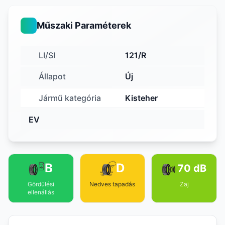
Műszaki Paraméterek
LI/SI
121/R
Állapot
Új
Jármű kategória
Kisteher
EV
B
D
70 dB
Gördülési
Nedves tapadás
Zaj
ellenállás