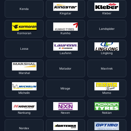
Kenda
Kingstar
Kleber
Landspider
Kormoran
Kumho
Lassa
Laufenn
Linglong
Matador
Maxtrek
Marshal
Mirage
Michelin
Momo
Nankang
Nexen
Nokian
Nordex