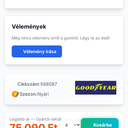
Vélemények
Még nincs vélemény erről a gumiról. Légy te az első!
Vélemény írása
Cikkszám:
568087
Szezon:
Nyári
Legjobb ár — Gyártói raktár
75 090 Ft
Kosárba