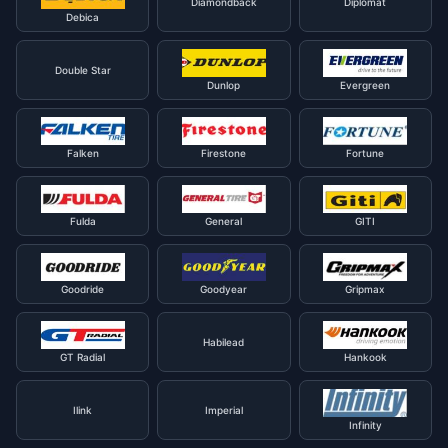
Diamondback
Diplomat
Debica
Double Star
Dunlop
Evergreen
Falken
Firestone
Fortune
Fulda
General
GITI
Goodride
Goodyear
Gripmax
Habilead
GT Radial
Hankook
Ilink
Imperial
Infinity