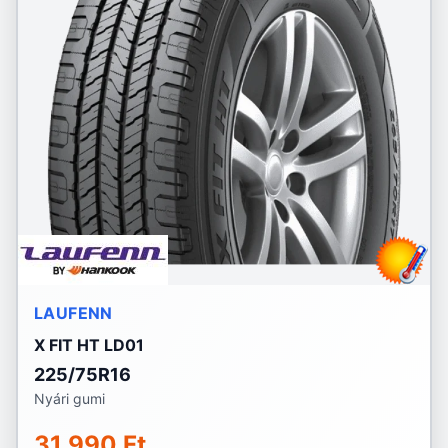
LAUFENN
X FIT HT LD01
225/75R16
Nyári gumi
31 990 Ft