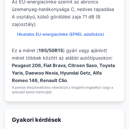
Az EU-energiacímke szerint az abroncs
üzemanyag-hatékonysága C, nedves tapadása
A osztályú, külső gördülési zaja 71 dB (B
zajosztály).
Hivatalos EU-energiacímke (EPREL adatbázis)
Ez a méret (
195/50R15
) gyári vagy ajánlott
méret többek között az alábbi autótípusokon:
Peugeot 206, Fiat Brava, Citroen Saxo, Toyota
Yaris, Daewoo Nexia, Hyundai Getz, Alfa
Romeo 146, Renault Clio
.
A pontos illeszkedéshez ellenőrizd a forgalmi engedélyt vagy a
tankajtó belső matricáját.
Gyakori kérdések