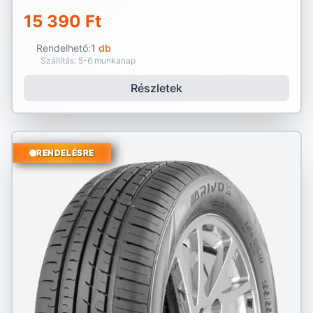
15 390 Ft
Rendelhető:
1 db
Szállítás: 5-6 munkanap
Részletek
RENDELÉSRE