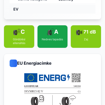
EV
C
A
71 dB
Gördülési
Nedves tapadás
Zaj
ellenállás
EU Energiacímke