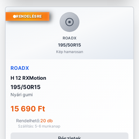
RENDELÉSRE
ROADX
195/50R15
Kép hamarosan
ROADX
H 12 RXMotion
195/50R15
Nyári gumi
15 690 Ft
Rendelhető:
20 db
Szállítás: 5-6 munkanap
Részletek