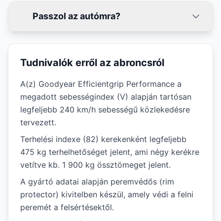
Passzol az autómra?
Tudnivalók erről az abroncsról
A(z) Goodyear Efficientgrip Performance a
megadott sebességindex (V) alapján tartósan
legfeljebb 240 km/h sebességű közlekedésre
tervezett.
Terhelési indexe (82) kerekenként legfeljebb
475 kg terhelhetőséget jelent, ami négy kerékre
vetítve kb. 1 900 kg össztömeget jelent.
A gyártó adatai alapján peremvédős (rim
protector) kivitelben készül, amely védi a felni
peremét a felsértésektől.