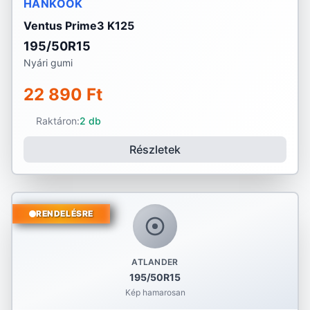
HANKOOK
Ventus Prime3 K125
195/50R15
Nyári gumi
22 890 Ft
Raktáron:
2 db
Részletek
RENDELÉSRE
ATLANDER
195/50R15
Kép hamarosan