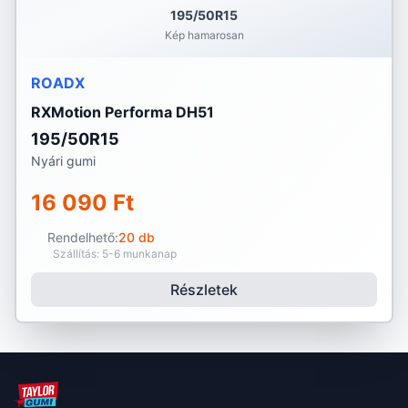
195/50R15
Kép hamarosan
ROADX
RXMotion Performa DH51
195/50R15
Nyári gumi
16 090 Ft
Rendelhető:
20 db
Szállítás: 5-6 munkanap
Részletek