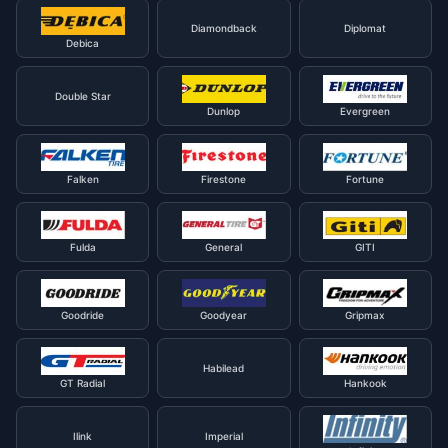
Diamondback
Diplomat
Debica
Double Star
Dunlop
Evergreen
Falken
Firestone
Fortune
Fulda
General
GITI
Goodride
Goodyear
Gripmax
Habilead
GT Radial
Hankook
Ilink
Imperial