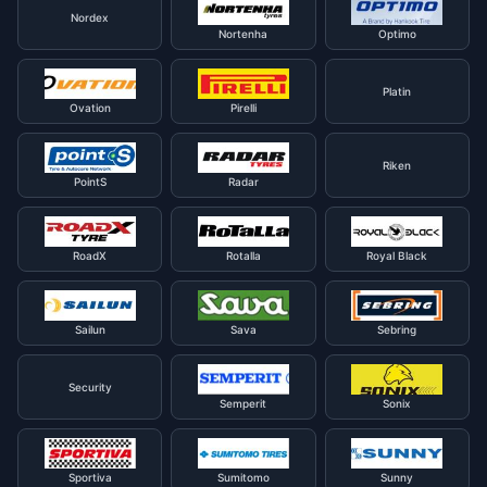
Nordex
Nortenha
Optimo
Platin
Ovation
Pirelli
Riken
PointS
Radar
RoadX
Rotalla
Royal Black
Sailun
Sava
Sebring
Security
Semperit
Sonix
Sportiva
Sumitomo
Sunny