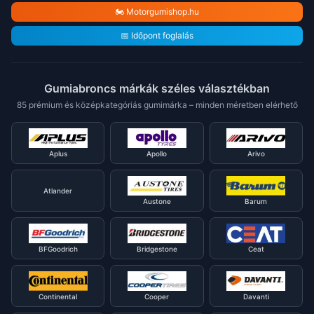
🏍️ Motorgumishop.hu
📅 Időpont foglalás
Gumiabroncs márkák széles választékban
85 prémium és középkategóriás gumimárka – minden méretben elérhető
Aplus
Apollo
Arivo
Atlander
Austone
Barum
BFGoodrich
Bridgestone
Ceat
Continental
Cooper
Davanti