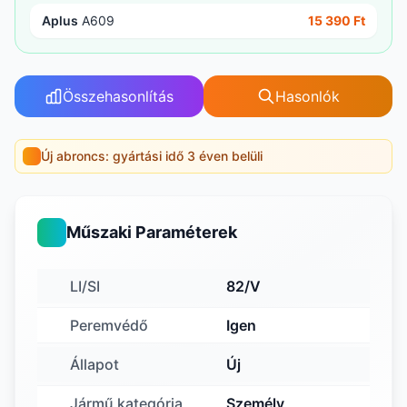
Aplus
A609
15 390 Ft
Összehasonlítás
Hasonlók
Új abroncs: gyártási idő 3 éven belüli
Műszaki Paraméterek
LI/SI
82/V
Peremvédő
Igen
Állapot
Új
Jármű kategória
Személy