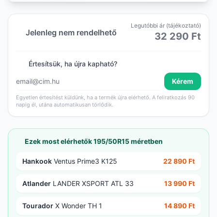
Legutóbbi ár (tájékoztató)
Jelenleg nem rendelhető
32 290 Ft
Értesítsük, ha újra kapható?
Kérem
Egyetlen értesítést küldünk, ha a termék újra elérhető. A feliratkozás 90
napig él, utána automatikusan törlődik.
Ezek most elérhetők 195/50R15 méretben
Hankook
Ventus Prime3 K125
22 890 Ft
Atlander
LANDER XSPORT ATL 33
13 990 Ft
Tourador
X Wonder TH 1
14 890 Ft