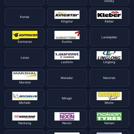
Infinity
Kenda
Kingstar
Kleber
Landspider
Kormoran
Kumho
Lassa
Laufenn
Linglong
Matador
Maxtrek
Marshal
Mirage
Michelin
Momo
Nankang
Nexen
Nokian