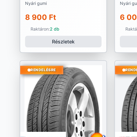
Nyári gumi
Nyári g
8 900 Ft
6 00
Raktáron:
2 db
Raktá
Részletek
RENDELÉSRE
REND