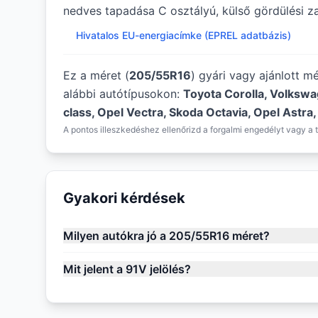
nedves tapadása C osztályú, külső gördülési zaj
Hivatalos EU-energiacímke (EPREL adatbázis)
Ez a méret (
205/55R16
) gyári vagy ajánlott m
alábbi autótípusokon:
Toyota Corolla, Volksw
class, Opel Vectra, Skoda Octavia, Opel Astra,
A pontos illeszkedéshez ellenőrizd a forgalmi engedélyt vagy a t
Gyakori kérdések
Milyen autókra jó a 205/55R16 méret?
Mit jelent a 91V jelölés?