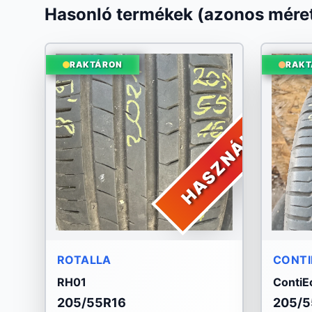
Hasonló termékek (azonos méret
RAKTÁRON
RAKT
HASZNÁLT
ROTALLA
CONTI
RH01
ContiE
205/55R16
205/5