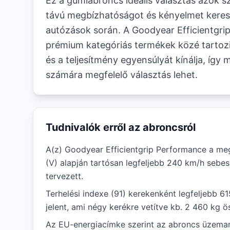
Ez a gumiabroncs ideális választás azok s
távú megbízhatóságot és kényelmet keres
autózások során. A Goodyear Efficientgri
prémium kategóriás termékek közé tartoz
és a teljesítmény egyensúlyát kínálja, így
számára megfelelő választás lehet.
Tudnivalók erről az abroncsról
A(z) Goodyear Efficientgrip Performance a m
(V) alapján tartósan legfeljebb 240 km/h sebe
tervezett.
Terhelési indexe (91) kerekenként legfeljebb 6
jelent, ami négy kerékre vetítve kb. 2 460 kg ö
Az EU-energiacímke szerint az abroncs üzema