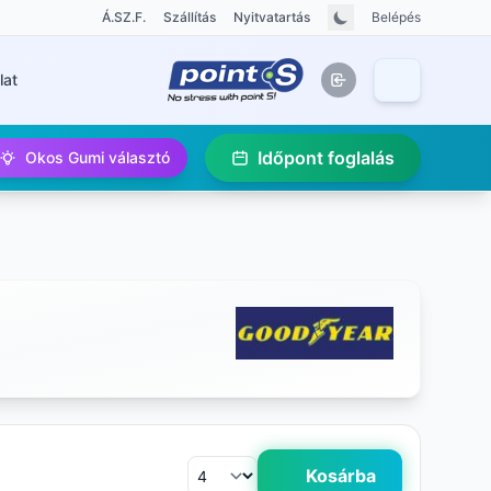
Á.SZ.F.
Szállítás
Nyitvatartás
Belépés
lat
Időpont foglalás
Okos Gumi választó
Kosárba