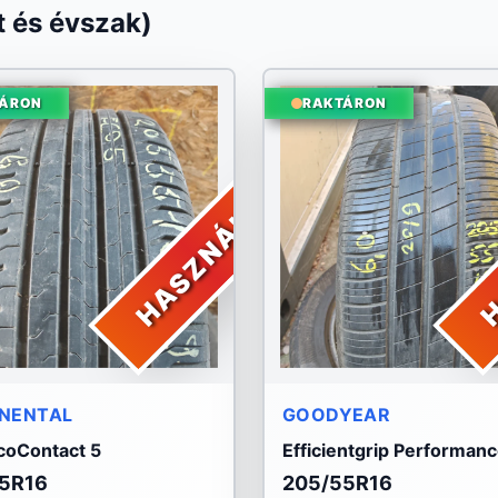
 és évszak)
ÁRON
RAKTÁRON
HASZNÁLT
H
NENTAL
GOODYEAR
coContact 5
Efficientgrip Performan
5R16
205/55R16