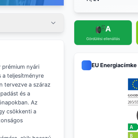
A
Gördülési ellenállás
EU Energiacímke
y prémium nyári
a teljesítményre
an tervezve a száraz
apadást és a
 hónapokban. Az
így csökkenti a
ztonságos