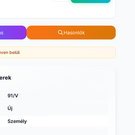
ás
Hasonlók
éven belüli
erek
91/V
Új
Személy