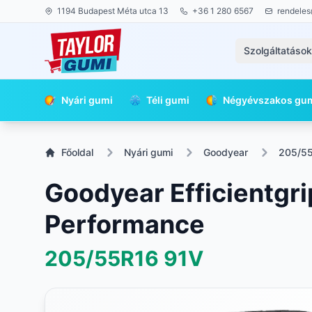
1194 Budapest Méta utca 13
+36 1 280 6567
rendeles
Szolgáltatáso
Nyári gumi
Téli gumi
Négyévszakos gu
Főoldal
Nyári gumi
Goodyear
205/5
Goodyear Efficientgri
Performance
205/55R16
91V