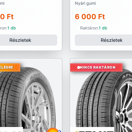
umi
Nyári gumi
0 Ft
6 000 Ft
ron:
1 db
Raktáron:
1 db
Részletek
Részletek
ELÉSRE
NINCS RAKTÁRON