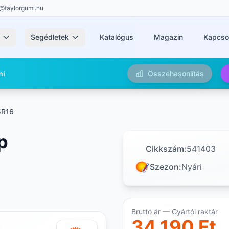
@taylorgumi.hu
k
Segédletek
Katalógus
Magazin
Kapcso
mi
Összehasonlítás
5R16
p
Cikkszám:
541403
Szezon:
Nyári
Bruttó ár — Gyártói raktár
34 190 Ft