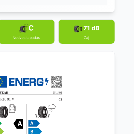
C
71 dB
Nedves tapadás
Zaj