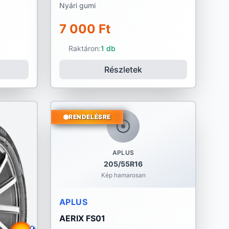
Nyári gumi
7 000 Ft
Raktáron:
1 db
Részletek
RENDELÉSRE
APLUS
205/55R16
Kép hamarosan
APLUS
AERIX FS01