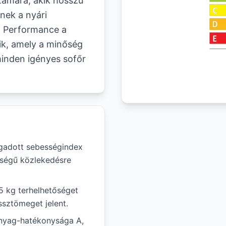
zámára, akik hosszú
nek a nyári
p Performance a
ik, amely a minőség
 minden igényes sofőr
egadott sebességindex
sségű közlekedésre
15 kg terhelhetőséget
ssztömeget jelent.
nyag-hatékonysága A,