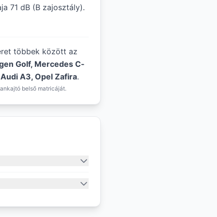
a 71 dB (B zajosztály).
éret többek között az
agen Golf, Mercedes C-
 Audi A3, Opel Zafira
.
ankajtó belső matricáját.