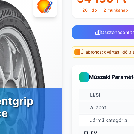
20+ db — 2 munkanap
Összehasonlít
Új abroncs: gyártási idő 3 
Műszaki Paramét
LI/SI
entgrip
Állapot
ce
Jármű kategória
FI, EV