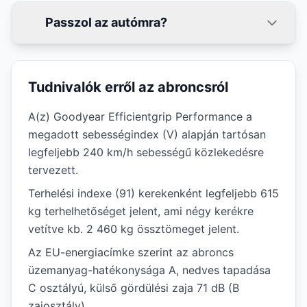
Passzol az autómra?
Tudnivalók erről az abroncsról
A(z) Goodyear Efficientgrip Performance a
megadott sebességindex (V) alapján tartósan
legfeljebb 240 km/h sebességű közlekedésre
tervezett.
Terhelési indexe (91) kerekenként legfeljebb 615
kg terhelhetőséget jelent, ami négy kerékre
vetítve kb. 2 460 kg össztömeget jelent.
Az EU-energiacímke szerint az abroncs
üzemanyag-hatékonysága A, nedves tapadása
C osztályú, külső gördülési zaja 71 dB (B
zajosztály).