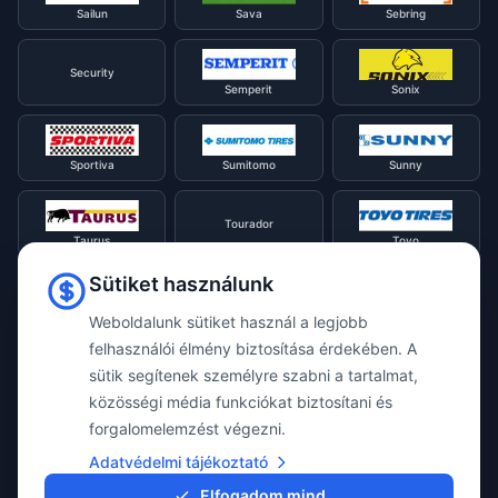
Sailun
Sava
Sebring
Security
Semperit
Sonix
Sportiva
Sumitomo
Sunny
Tourador
Taurus
Toyo
Sütiket használunk
Tracmax
Tristar
Triangle
Weboldalunk sütiket használ a legjobb
felhasználói élmény biztosítása érdekében. A
sütik segítenek személyre szabni a tartalmat,
Viking
Voyager
Uniroyal
közösségi média funkciókat biztosítani és
forgalomelemzést végezni.
Waterfall
Westlake
Adatvédelmi tájékoztató
Vredestein
Elfogadom mind