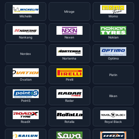
Mirage
Michelin
Momo
Nankang
Nexen
Nokian
Nordex
Nortenha
Optimo
Platin
Ovation
Pirelli
Riken
PointS
Radar
RoadX
Rotalla
Royal Black