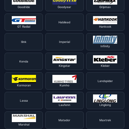
Goodride
Goodyear
Gripmax
Habilead
GT Radial
Hankook
Ilink
Imperial
Infinity
Kenda
Kingstar
Kleber
Landspider
Kormoran
Kumho
Lassa
Laufenn
Linglong
Matador
Maxtrek
Marshal