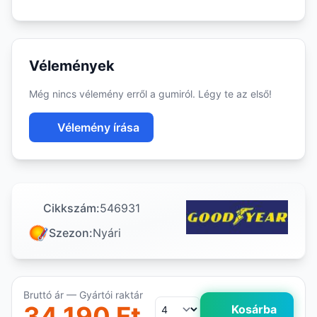
Vélemények
Még nincs vélemény erről a gumiról. Légy te az első!
Vélemény írása
Cikkszám:
546931
Szezon:
Nyári
Bruttó ár — Gyártói raktár
34 190 Ft
Kosárba