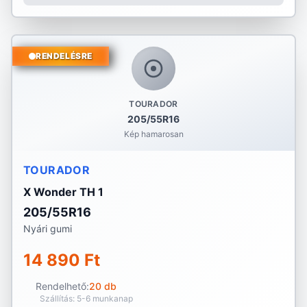
RENDELÉSRE
TOURADOR
205/55R16
Kép hamarosan
TOURADOR
X Wonder TH 1
205/55R16
Nyári gumi
14 890 Ft
Rendelhető:
20 db
Szállítás: 5-6 munkanap