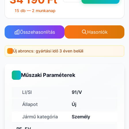
15 db — 2 munkanap
Összehasonlítás
Hasonlók
Új abroncs: gyártási idő 3 éven belüli
Műszaki Paraméterek
LI/SI
91/V
Állapot
Új
Jármű kategória
Személy