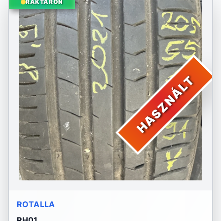
RAKTÁRON
HASZNÁLT
ROTALLA
RH01