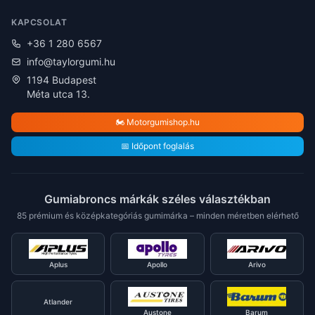
KAPCSOLAT
+36 1 280 6567
info@taylorgumi.hu
1194 Budapest
Méta utca 13.
🏍️ Motorgumishop.hu
📅 Időpont foglalás
Gumiabroncs márkák széles választékban
85 prémium és középkategóriás gumimárka – minden méretben elérhető
Aplus
Apollo
Arivo
Atlander
Austone
Barum