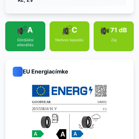
RE, EV
A
C
71 dB
Gördülési
Nedves tapadás
Zaj
ellenállás
EU Energiacímke