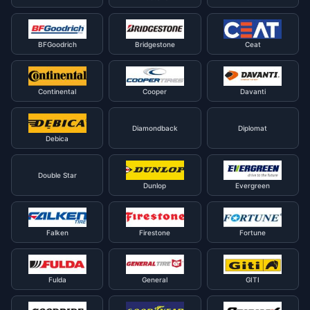
BFGoodrich
Bridgestone
Ceat
Continental
Cooper
Davanti
Diamondback
Diplomat
Debica
Double Star
Dunlop
Evergreen
Falken
Firestone
Fortune
Fulda
General
GITI