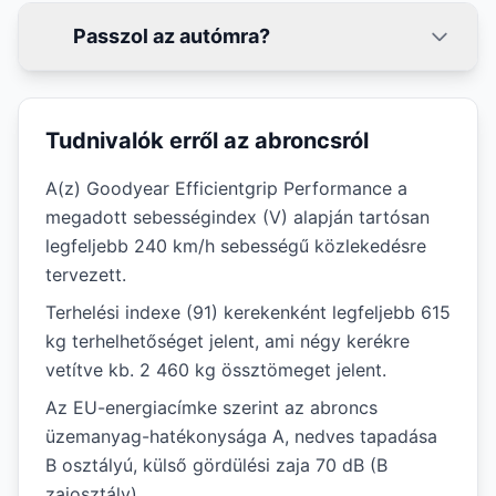
Passzol az autómra?
Tudnivalók erről az abroncsról
A(z) Goodyear Efficientgrip Performance a
megadott sebességindex (V) alapján tartósan
legfeljebb 240 km/h sebességű közlekedésre
tervezett.
Terhelési indexe (91) kerekenként legfeljebb 615
kg terhelhetőséget jelent, ami négy kerékre
vetítve kb. 2 460 kg össztömeget jelent.
Az EU-energiacímke szerint az abroncs
üzemanyag-hatékonysága A, nedves tapadása
B osztályú, külső gördülési zaja 70 dB (B
zajosztály).