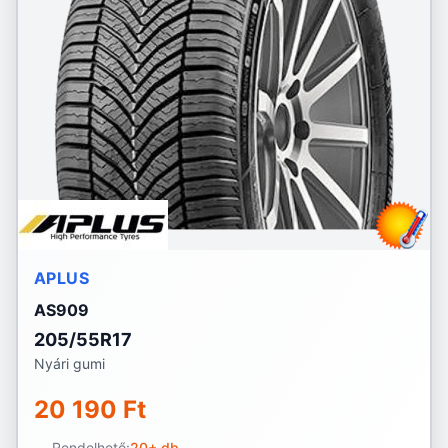
APLUS
AS909
205/55R17
Nyári gumi
20 190 Ft
Rendelhető:
20+ db