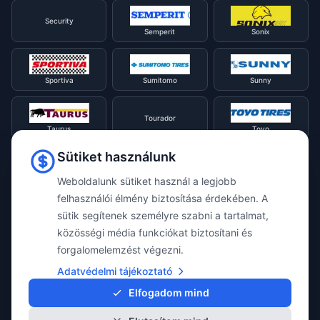
Security
Semperit
Sonix
Sportiva
Sumitomo
Sunny
Tourador
Taurus
Toyo
Sütiket használunk
Tracmax
Tristar
Triangle
Weboldalunk sütiket használ a legjobb
felhasználói élmény biztosítása érdekében. A
sütik segítenek személyre szabni a tartalmat,
Viking
Voyager
Uniroyal
közösségi média funkciókat biztosítani és
forgalomelemzést végezni.
Waterfall
Westlake
Adatvédelmi tájékoztató
Vredestein
Elfogadom mind