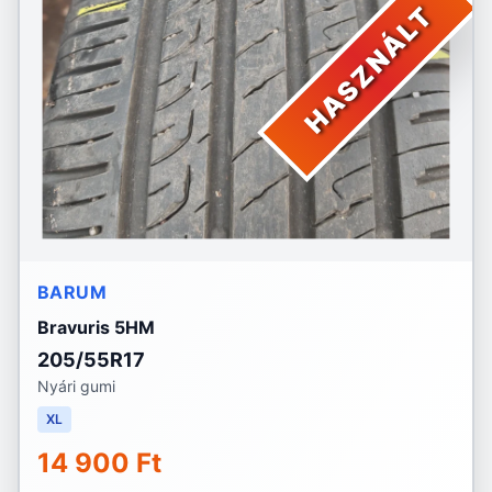
HASZNÁLT
BARUM
Bravuris 5HM
205/55R17
Nyári gumi
XL
14 900 Ft