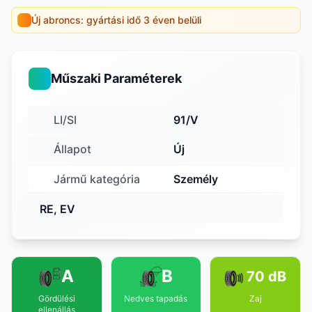
Új abroncs: gyártási idő 3 éven belüli
Műszaki Paraméterek
LI/SI
91/V
Állapot
Új
Jármű kategória
Személy
RE, EV
A
B
70 dB
Gördülési
Nedves tapadás
Zaj
ellenállás