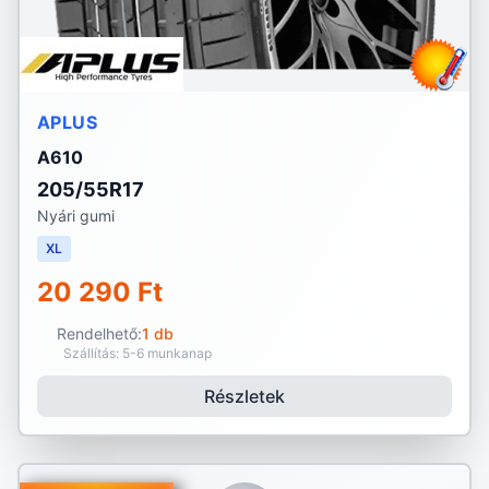
APLUS
A610
205/55R17
Nyári gumi
XL
20 290 Ft
Rendelhető:
1 db
Szállítás: 5-6 munkanap
Részletek