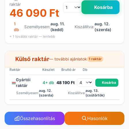
raktár
Kosárba
46 090 Ft
1
aug. 11.
aug. 12.
Személyesen:
Kiszállítva:
db
(kedd)
(szerda)
+ 1 további raktár — lentebb
Külső raktár
— további ajánlatok
1 raktár
Raktár
Készlet
Bruttó ár
Db
Gyártói
4+ db
48 190 Ft
Kosárba
raktár
aug. 12.
aug. 13.
Személyesen:
Kiszállítva:
(szerda)
(csütörtök)
Összehasonlítás
Hasonlók