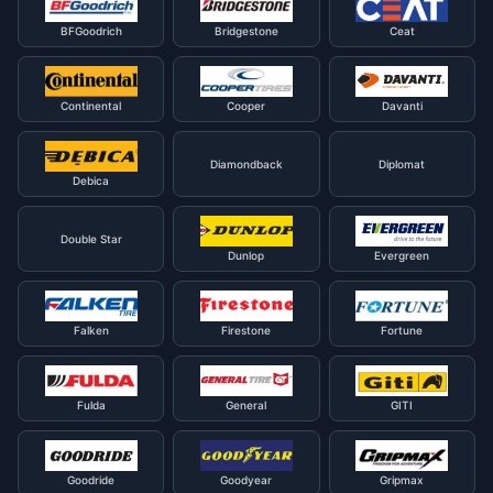
BFGoodrich
Bridgestone
Ceat
Continental
Cooper
Davanti
Diamondback
Diplomat
Debica
Double Star
Dunlop
Evergreen
Falken
Firestone
Fortune
Fulda
General
GITI
Goodride
Goodyear
Gripmax