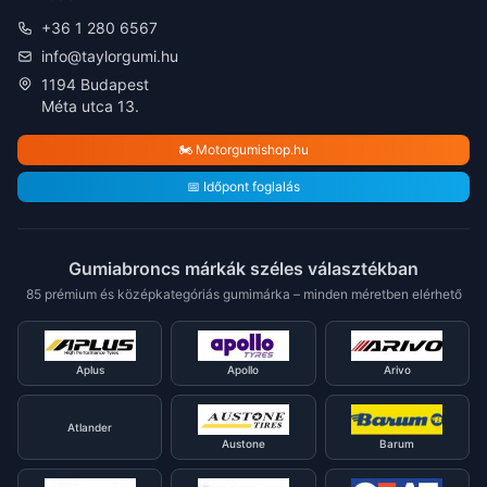
+36 1 280 6567
info@taylorgumi.hu
1194 Budapest
Méta utca 13.
🏍️ Motorgumishop.hu
📅 Időpont foglalás
Gumiabroncs márkák széles választékban
85 prémium és középkategóriás gumimárka – minden méretben elérhető
Aplus
Apollo
Arivo
Atlander
Austone
Barum