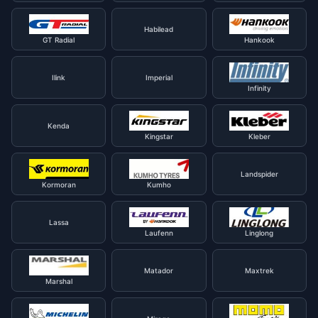
Habilead
GT Radial
Hankook
Ilink
Imperial
Infinity
Kenda
Kingstar
Kleber
Landspider
Kormoran
Kumho
Lassa
Laufenn
Linglong
Matador
Maxtrek
Marshal