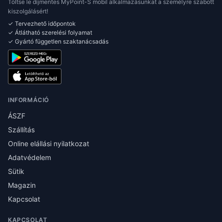
Töltse le díjmentes MyPoint-S mobil alkalmazásunkat a személyre szabott
kiszolgálásért!
✓ Tervezhető időpontok
✓ Átlátható szerelési folyamat
✓ Gyártó független szaktanácsadás
INFORMÁCIÓ
ÁSZF
Szállítás
Online elállási nyilatkozat
Adatvédelem
Sütik
Magazin
Kapcsolat
KAPCSOLAT