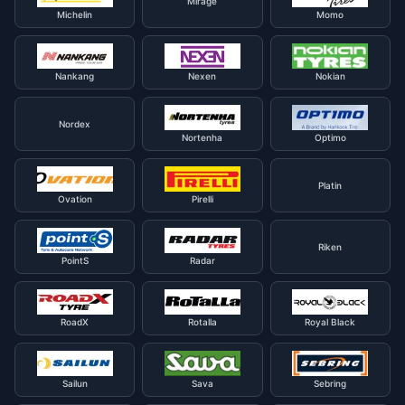
Mirage
Michelin
Momo
Nankang
Nexen
Nokian
Nordex
Nortenha
Optimo
Platin
Ovation
Pirelli
Riken
PointS
Radar
RoadX
Rotalla
Royal Black
Sailun
Sava
Sebring