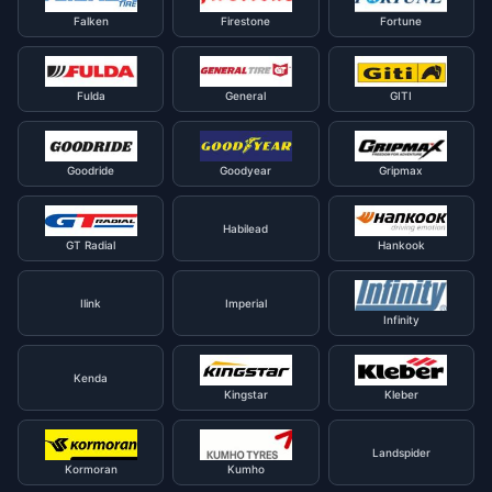
Falken
Firestone
Fortune
Fulda
General
GITI
Goodride
Goodyear
Gripmax
Habilead
GT Radial
Hankook
Ilink
Imperial
Infinity
Kenda
Kingstar
Kleber
Landspider
Kormoran
Kumho