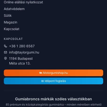
Online elállási nyilatkozat
Adatvédelem
Sütik
Magazin
Kapcsolat
KAPCSOLAT
+36 1 280 6567
info@taylorgumi.hu
1194 Budapest
Méta utca 13.
🏍️ Motorgumishop.hu
📅 Időpont foglalás
Gumiabroncs márkák széles választékban
85 prémium és középkategóriás gumimárka – minden méretben elérhető