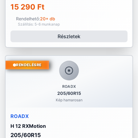
15 290 Ft
Rendelhető:
20+ db
Szállítás: 5-6 munkanap
Részletek
RENDELÉSRE
ROADX
205/60R15
Kép hamarosan
ROADX
H 12 RXMotion
205/60R15