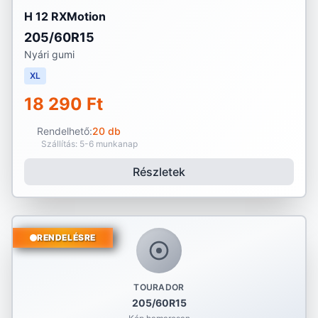
H 12 RXMotion
205/60R15
Nyári gumi
XL
18 290 Ft
Rendelhető:
20 db
Szállítás: 5-6 munkanap
Részletek
RENDELÉSRE
TOURADOR
205/60R15