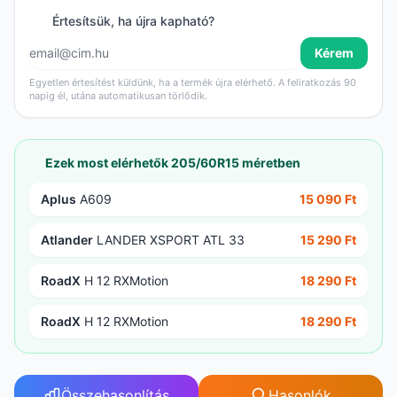
Értesítsük, ha újra kapható?
Kérem
Egyetlen értesítést küldünk, ha a termék újra elérhető. A feliratkozás 90
napig él, utána automatikusan törlődik.
Ezek most elérhetők 205/60R15 méretben
Aplus
A609
15 090 Ft
Atlander
LANDER XSPORT ATL 33
15 290 Ft
RoadX
H 12 RXMotion
18 290 Ft
RoadX
H 12 RXMotion
18 290 Ft
Összehasonlítás
Hasonlók