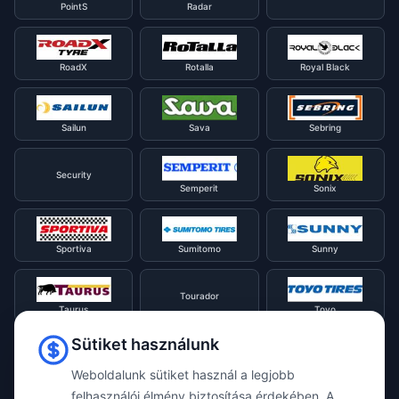
PointS
Radar
RoadX
Rotalla
Royal Black
Sailun
Sava
Sebring
Security
Semperit
Sonix
Sportiva
Sumitomo
Sunny
Tourador
Taurus
Toyo
Sütiket használunk
Tracmax
Tristar
Triangle
Weboldalunk sütiket használ a legjobb
felhasználói élmény biztosítása érdekében. A