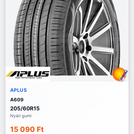
APLUS
A609
205/60R15
Nyári gumi
15 090 Ft