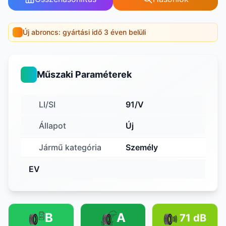
Új abroncs: gyártási idő 3 éven belüli
Műszaki Paraméterek
LI/SI
91/V
Állapot
Új
Jármű kategória
Személy
EV
B
A
71 dB