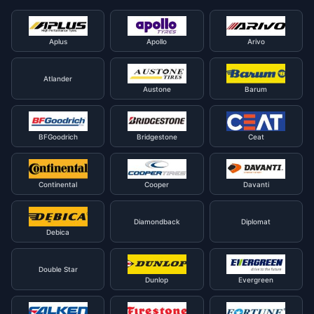
Aplus
Apollo
Arivo
Atlander
Austone
Barum
BFGoodrich
Bridgestone
Ceat
Continental
Cooper
Davanti
Diamondback
Diplomat
Debica
Double Star
Dunlop
Evergreen