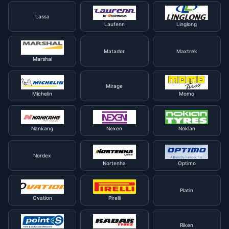
Lassa
Laufenn
Linglong
Matador
Maxtrek
Marshal
Mirage
Michelin
Momo
Nankang
Nexen
Nokian
Nordex
Nortenha
Optimo
Platin
Ovation
Pirelli
Riken