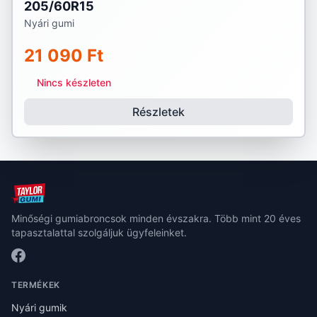
205/60R15
Nyári gumi
21 090 Ft
Nincs készleten
Részletek
Minőségi gumiabroncsok minden évszakra. Több mint 20 éves
tapasztalattal szolgáljuk ügyfeleinket.
TERMÉKEK
Nyári gumik