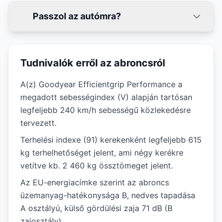
Passzol az autómra?
Tudnivalók erről az abroncsról
A(z) Goodyear Efficientgrip Performance a
megadott sebességindex (V) alapján tartósan
legfeljebb 240 km/h sebességű közlekedésre
tervezett.
Terhelési indexe (91) kerekenként legfeljebb 615
kg terhelhetőséget jelent, ami négy kerékre
vetítve kb. 2 460 kg össztömeget jelent.
Az EU-energiacímke szerint az abroncs
üzemanyag-hatékonysága B, nedves tapadása
A osztályú, külső gördülési zaja 71 dB (B
zajosztály).