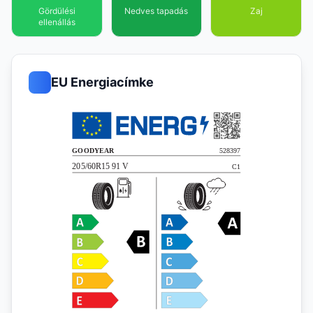
Gördülési
Nedves tapadás
Zaj
ellenállás
EU Energiacímke