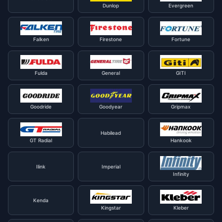
Dunlop
Evergreen
Falken
Firestone
Fortune
Fulda
General
GITI
Goodride
Goodyear
Gripmax
Habilead
GT Radial
Hankook
Ilink
Imperial
Infinity
Kenda
Kingstar
Kleber