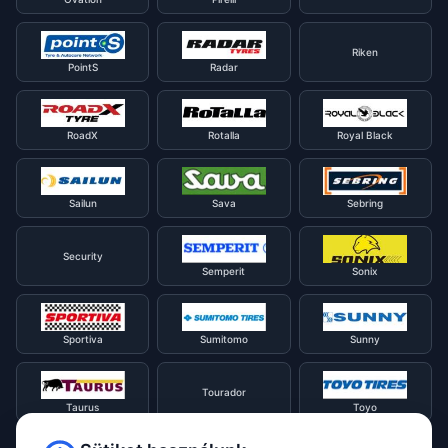
Riken
PointS
Radar
RoadX
Rotalla
Royal Black
Sailun
Sava
Sebring
Security
Semperit
Sonix
Sportiva
Sumitomo
Sunny
Tourador
Taurus
Toyo