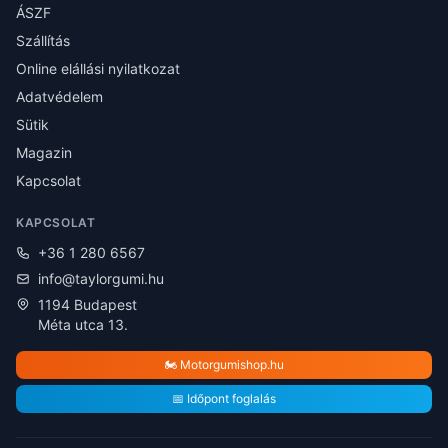
ÁSZF
Szállítás
Online elállási nyilatkozat
Adatvédelem
Sütik
Magazin
Kapcsolat
KAPCSOLAT
+36 1 280 6567
info@taylorgumi.hu
1194 Budapest
Méta utca 13.
🏍️ Motorgumishop.hu
📅 Időpont foglalás