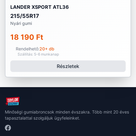
LANDER XSPORT ATL36
215/55R17
Nyári gumi
18 190 Ft
Rendelhető:
20+ db
Szállítás: 5-6 munkanap
Részletek
Minőségi gumiabroncsok minden évszakra. Több mint 20 éves
tapasztalattal szolgáljuk ügyfeleinket.