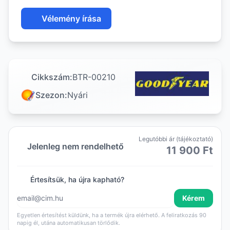
Vélemény írása
Cikkszám:
BTR-00210
Szezon:
Nyári
Legutóbbi ár (tájékoztató)
Jelenleg nem rendelhető
11 900 Ft
Értesítsük, ha újra kapható?
Kérem
Egyetlen értesítést küldünk, ha a termék újra elérhető. A feliratkozás 90
napig él, utána automatikusan törlődik.