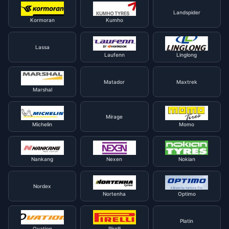
Landspider
Kormoran
Kumho
Lassa
Laufenn
Linglong
Matador
Maxtrek
Marshal
Mirage
Michelin
Momo
Nankang
Nexen
Nokian
Nordex
Nortenha
Optimo
Platin
Ovation
Pirelli