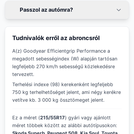
Passzol az autómra?
Tudnivalók erről az abroncsról
A(z) Goodyear Efficientgrip Performance a
megadott sebességindex (W) alapján tartósan
legfeljebb 270 km/h sebességű közlekedésre
tervezett.
Terhelési indexe (98) kerekenként legfeljebb
750 kg terhelhetőséget jelent, ami négy kerékre
vetítve kb. 3 000 kg össztömeget jelent.
Ez a méret (
215/55R17
) gyári vagy ajánlott
méret többek között az alábbi autótípusokon:
Skoda Superb, Peugeot 508, Kia Soul, Toyota