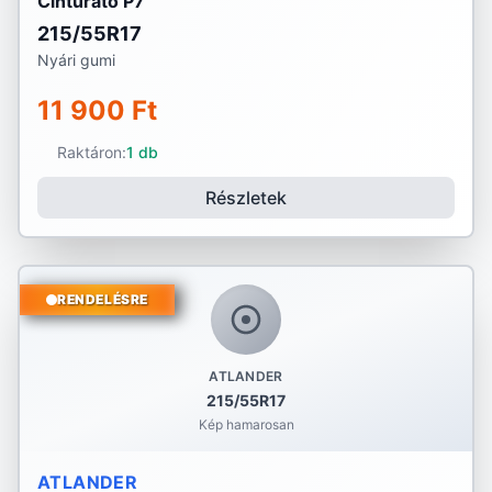
Cinturato P7
215/55R17
Nyári gumi
11 900 Ft
Raktáron:
1 db
Részletek
RENDELÉSRE
ATLANDER
215/55R17
Kép hamarosan
ATLANDER