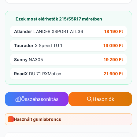
Ezek most elérhetők 215/55R17 méretben
Atlander
LANDER XSPORT ATL36
18 190 Ft
Tourador
X Speed TU 1
19 090 Ft
Sunny
NA305
19 290 Ft
RoadX
DU 71 RXMotion
21 690 Ft
Összehasonlítás
Hasonlók
Használt gumiabroncs