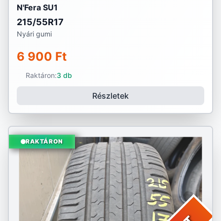
N'Fera SU1
215/55R17
Nyári gumi
6 900 Ft
Raktáron:
3 db
Részletek
RAKTÁRON