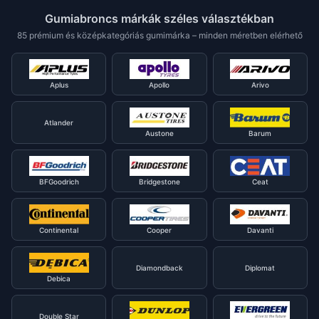
Gumiabroncs márkák széles választékban
85 prémium és középkategóriás gumimárka – minden méretben elérhető
Aplus
Apollo
Arivo
Atlander
Austone
Barum
BFGoodrich
Bridgestone
Ceat
Continental
Cooper
Davanti
Diamondback
Diplomat
Debica
Double Star