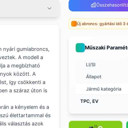
Összehasonlít
Új abroncs: gyártási idő 3 
Műszaki Paramét
m nyári gumiabroncs,
veztek. A modell a
LI/SI
élja a megbízható
onyok között. A
Állapot
st, így csökkenti a
Jármű kategória
en a száraz úton is
TPC, EV
orán a kényelem és a
sszú élettartammal és
ális választás azok