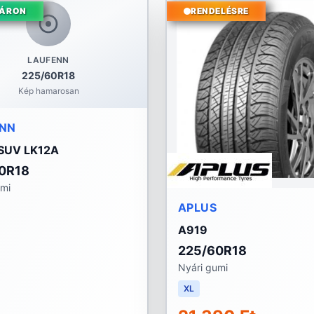
ÁRON
RENDELÉSRE
LAUFENN
225/60R18
Kép hamarosan
ENN
 SUV LK12A
0R18
umi
APLUS
A919
225/60R18
Nyári gumi
XL