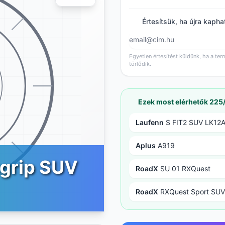
Értesítsük, ha újra kapha
Egyetlen értesítést küldünk, ha a ter
törlődik.
Ezek most elérhetők 22
Laufenn
S FIT2 SUV LK12
Aplus
A919
tgrip SUV
RoadX
SU 01 RXQuest
RoadX
RXQuest Sport SUV