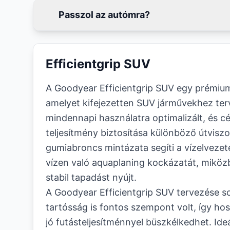
Passzol az autómra?
Efficientgrip SUV
A Goodyear Efficientgrip SUV egy prémiu
amelyet kifejezetten SUV járművekhez ter
mindennapi használatra optimalizált, és c
teljesítmény biztosítása különböző útvisz
gumiabroncs mintázata segíti a vízelvezeté
vízen való aquaplaning kockázatát, miközb
stabil tapadást nyújt.
A Goodyear Efficientgrip SUV tervezése s
tartósság is fontos szempont volt, így ho
jó futásteljesítménnyel büszkélkedhet. Ide