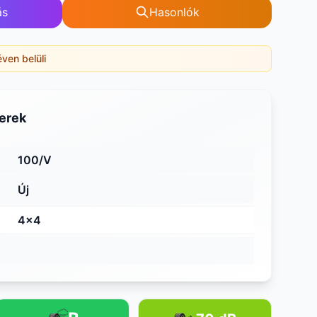
ás
Hasonlók
éven belüli
erek
100/V
Új
4x4