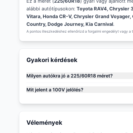
Ez a méret (
225/60R18
) gyári vagy ajánlott m
alábbi autótípusokon:
Toyota RAV4, Chrysler 
Vitara, Honda CR-V, Chrysler Grand Voyager,
Country, Dodge Journey, Kia Carnival
.
A pontos illeszkedéshez ellenőrizd a forgalmi engedélyt vagy a t
Gyakori kérdések
Milyen autókra jó a 225/60R18 méret?
Mit jelent a 100V jelölés?
Vélemények