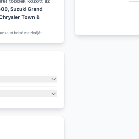
éret többek között az
300, Suzuki Grand
 Chrysler Town &
ankajtó belső matricáját.