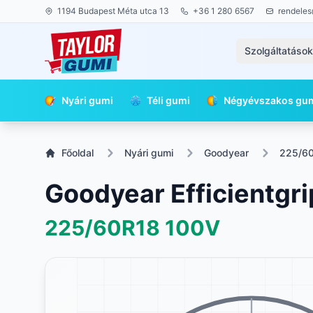
1194 Budapest Méta utca 13
+36 1 280 6567
rendeles
Szolgáltatáso
Nyári gumi
Téli gumi
Négyévszakos gu
Főoldal
Nyári gumi
Goodyear
225/6
Goodyear Efficientgr
225/60R18
100V