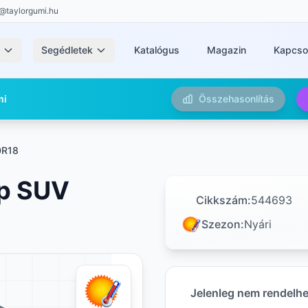
@taylorgumi.hu
k
Segédletek
Katalógus
Magazin
Kapcso
mi
Összehasonlítás
0R18
ip SUV
Cikkszám:
544693
Szezon:
Nyári
Jelenleg nem rendelh