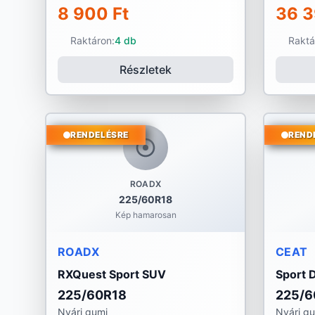
8 900 Ft
36 3
Raktáron:
4 db
Raktá
Részletek
RENDELÉSRE
REND
ROADX
225/60R18
Kép hamarosan
ROADX
CEAT
RXQuest Sport SUV
Sport 
225/60R18
225/6
Nyári gumi
Nyári g