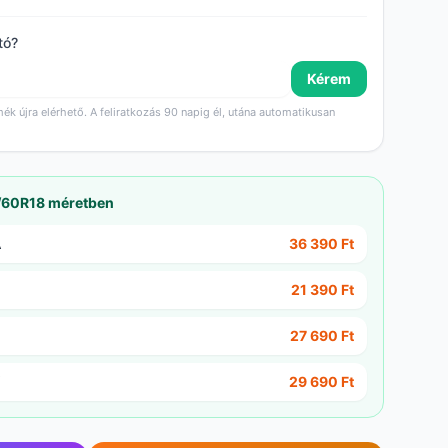
tó?
Kérem
mék újra elérhető. A feliratkozás 90 napig él, utána automatikusan
5/60R18 méretben
A
36 390 Ft
21 390 Ft
27 690 Ft
29 690 Ft