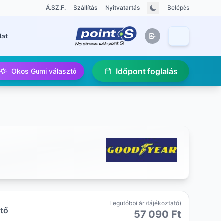
Á.SZ.F.
Szállítás
Nyitvatartás
Belépés
lat
Időpont foglalás
Okos Gumi választó
Legutóbbi ár (tájékoztató)
ető
57 090 Ft