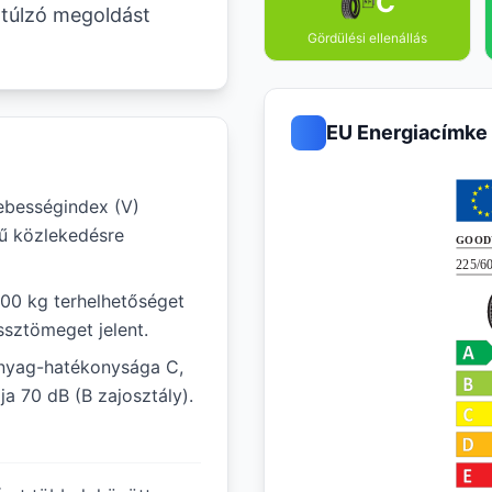
C
túlzó megoldást
Gördülési ellenállás
EU Energiacímke
ebességindex (V)
gű közlekedésre
800 kg terhelhetőséget
ssztömeget jelent.
anyag-hatékonysága C,
ja 70 dB (B zajosztály).