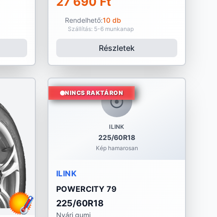
27 690 Ft
Rendelhető:
10 db
Szállítás: 5-6 munkanap
Részletek
NINCS RAKTÁRON
ILINK
225/60R18
Kép hamarosan
ILINK
POWERCITY 79
225/60R18
Nyári gumi