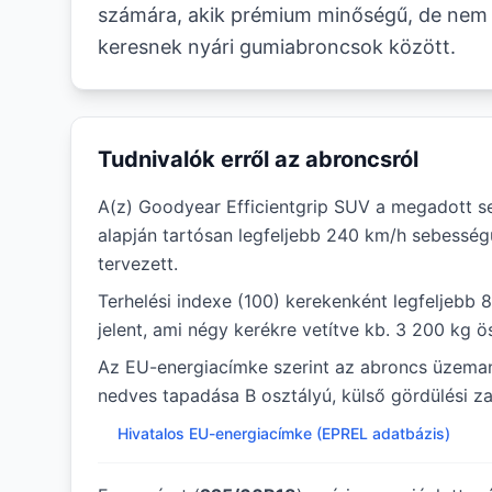
számára, akik prémium minőségű, de nem 
keresnek nyári gumiabroncsok között.
Tudnivalók erről az abroncsról
A(z) Goodyear Efficientgrip SUV a megadott s
alapján tartósan legfeljebb 240 km/h sebessé
tervezett.
Terhelési indexe (100) kerekenként legfeljebb 
jelent, ami négy kerékre vetítve kb. 3 200 kg ö
Az EU-energiacímke szerint az abroncs üzem
nedves tapadása B osztályú, külső gördülési za
Hivatalos EU-energiacímke (EPREL adatbázis)