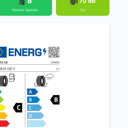
B
70 dB
Nedves tapadás
Zaj