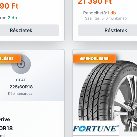
21 390 Ft
90 Ft
Rendelhető:
1 db
ron:
2 db
Szállítás: 5-6 munkanap
Részletek
Részletek
ELÉSRE
RENDELÉSRE
CEAT
225/60R18
Kép hamarosan
Drive
0R18
umi