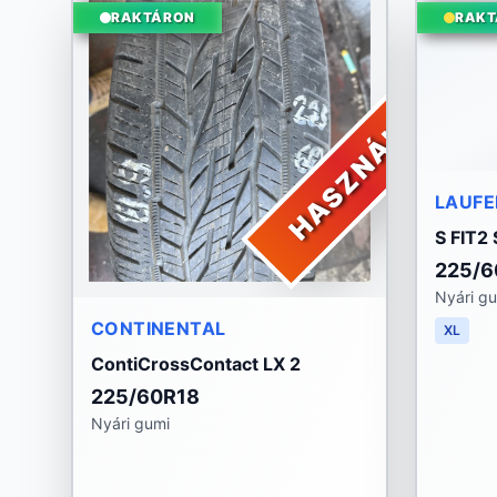
RAKTÁRON
RAKT
HASZNÁLT
LAUF
S FIT2
225/6
Nyári g
CONTINENTAL
XL
ContiCrossContact LX 2
225/60R18
Nyári gumi