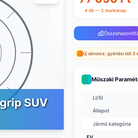
4 db — 2 munkanap
Összehasonlít
Új abroncs: gyártási idő 3 
Műszaki Paramét
LI/SI
tgrip SUV
Állapot
Jármű kategória
EV