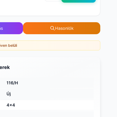
ás
Hasonlók
éven belüli
erek
116/H
Új
4x4