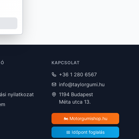
IÓ
KAPCSOLAT
+36 1 280 6567
info@taylorgumi.hu
lási nyilatkozat
1194 Budapest
Méta utca 13.
em
🏍️ Motorgumishop.hu
📅 Időpont foglalás