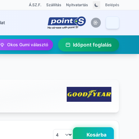
Á.SZ.F.
Szállítás
Nyitvatartás
Belépés
lat
Időpont foglalás
Okos Gumi választó
Kosárba