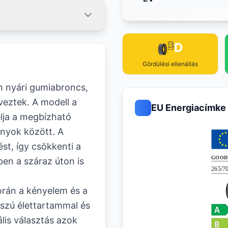
D
Gördülési ellenállás
m nyári gumiabroncs,
veztek. A modell a
EU Energiacímke
élja a megbízható
onyok között. A
st, így csökkenti a
en a száraz úton is
orán a kényelem és a
sszú élettartammal és
ális választás azok