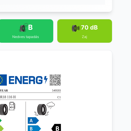
B
70 dB
Nedves tapadás
Zaj