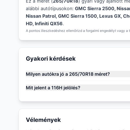
Ez a méret (
265/70R18
) gyári vagy ajánlott m
alábbi autótípusokon:
GMC Sierra 2500, Nissa
Nissan Patrol, GMC Sierra 1500, Lexus GX, Ch
HD, Infiniti QX56
.
A pontos illeszkedéshez ellenőrizd a forgalmi engedélyt vagy a t
Gyakori kérdések
Milyen autókra jó a 265/70R18 méret?
Mit jelent a 116H jelölés?
Vélemények