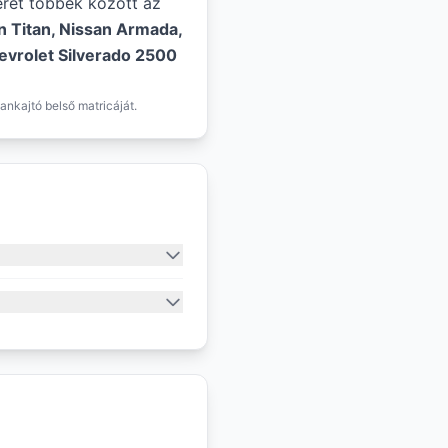
éret többek között az
n Titan, Nissan Armada,
evrolet Silverado 2500
ankajtó belső matricáját.