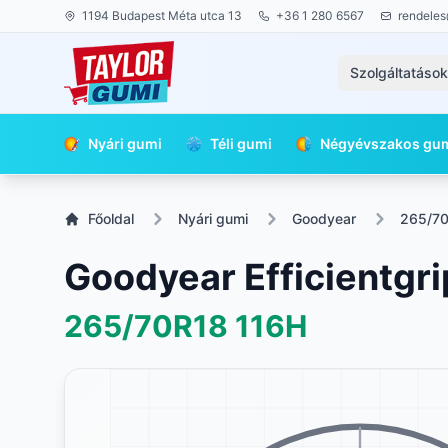
1194 Budapest Méta utca 13
+36 1 280 6567
rendeles
Szolgáltatáso
Nyári gumi
Téli gumi
Négyévszakos gu
Főoldal
Nyári gumi
Goodyear
265/7
Goodyear Efficientgr
265/70R18
116H