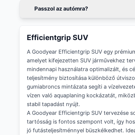
Passzol az autómra?
Efficientgrip SUV
A Goodyear Efficientgrip SUV egy prémiu
amelyet kifejezetten SUV járművekhez ter
mindennapi használatra optimalizált, és c
teljesítmény biztosítása különböző útvisz
gumiabroncs mintázata segíti a vízelvezeté
vízen való aquaplaning kockázatát, miközb
stabil tapadást nyújt.
A Goodyear Efficientgrip SUV tervezése s
tartósság is fontos szempont volt, így ho
jó futásteljesítménnyel büszkélkedhet. Ide