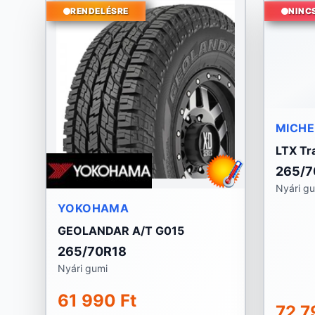
RENDELÉSRE
NINC
MICHE
LTX Tra
265/7
Nyári g
YOKOHAMA
GEOLANDAR A/T G015
265/70R18
Nyári gumi
61 990 Ft
72 7