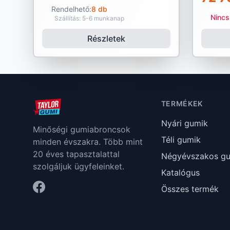
Rendelhető:
8 db
Nincs
Szállítás: 5-6 munkanap
Részletek
TERMÉKEK
Nyári gumik
Minőségi gumiabroncsok
Téli gumik
minden évszakra. Több mint
20 éves tapasztalattal
Négyévszakos g
szolgáljuk ügyfeleinket.
Katalógus
Összes termék