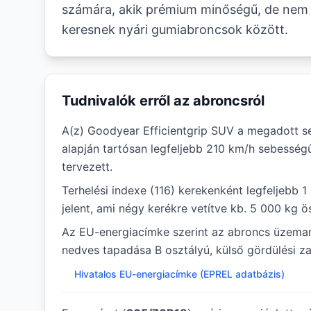
számára, akik prémium minőségű, de nem 
keresnek nyári gumiabroncsok között.
Tudnivalók erről az abroncsról
A(z) Goodyear Efficientgrip SUV a megadott s
alapján tartósan legfeljebb 210 km/h sebesség
tervezett.
Terhelési indexe (116) kerekenként legfeljebb 
jelent, ami négy kerékre vetítve kb. 5 000 kg ö
Az EU-energiacímke szerint az abroncs üzema
nedves tapadása B osztályú, külső gördülési za
Hivatalos EU-energiacímke (EPREL adatbázis)