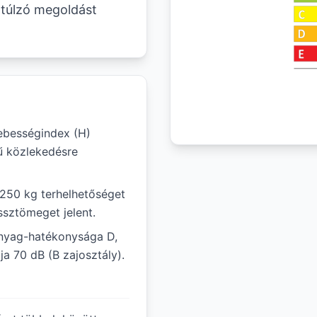
túlzó megoldást
ebességindex (H)
ű közlekedésre
1 250 kg terhelhetőséget
ssztömeget jelent.
nyag-hatékonysága D,
ja 70 dB (B zajosztály).