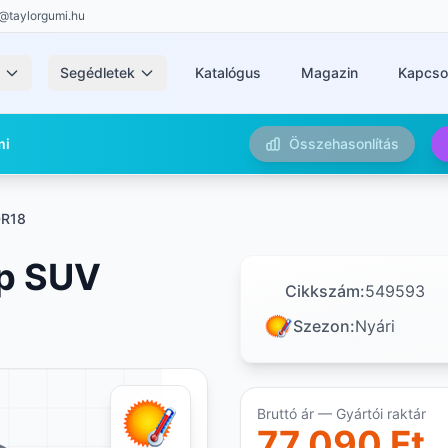
@taylorgumi.hu
k
Segédletek
Katalógus
Magazin
Kapcso
mi
Összehasonlítás
0R18
ip SUV
Cikkszám:
549593
Szezon:
Nyári
Bruttó ár — Gyártói raktár
77 090 Ft