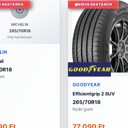
S RAKTÁRON
NINCS RAKTÁRON
MICHELIN
265/70R18
Kép hamarosan
LIN
il
0R18
umi
GOODYEAR
Efficientgrip 2 SUV
265/70R18
Nyári gumi
90 Ft
77 090 Ft