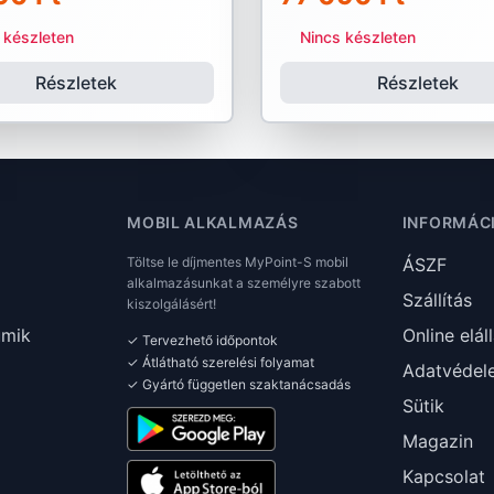
 készleten
Nincs készleten
Részletek
Részletek
MOBIL ALKALMAZÁS
INFORMÁC
Töltse le díjmentes MyPoint-S mobil
ÁSZF
alkalmazásunkat a személyre szabott
Szállítás
kiszolgálásért!
umik
Online elál
✓ Tervezhető időpontok
✓ Átlátható szerelési folyamat
Adatvédel
✓ Gyártó független szaktanácsadás
Sütik
Magazin
Kapcsolat