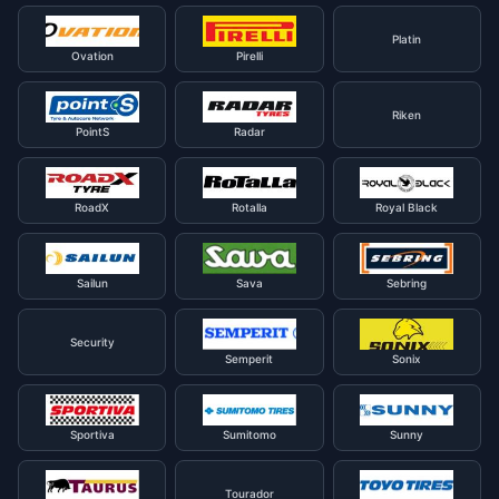
Platin
Ovation
Pirelli
Riken
PointS
Radar
RoadX
Rotalla
Royal Black
Sailun
Sava
Sebring
Security
Semperit
Sonix
Sportiva
Sumitomo
Sunny
Tourador