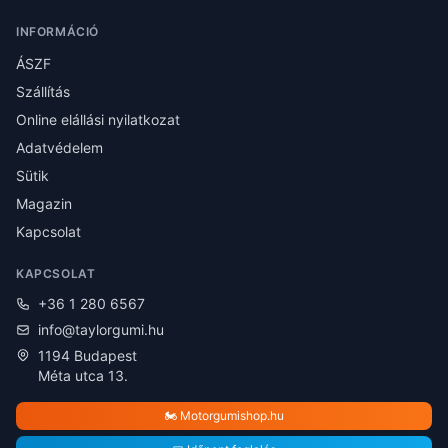
INFORMÁCIÓ
ÁSZF
Szállítás
Online elállási nyilatkozat
Adatvédelem
Sütik
Magazin
Kapcsolat
KAPCSOLAT
+36 1 280 6567
info@taylorgumi.hu
1194 Budapest
Méta utca 13.
🏍️ Motorgumishop.hu