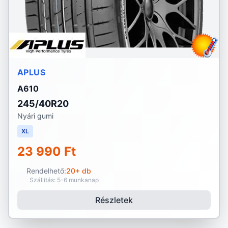
APLUS
A610
245/40R20
Nyári gumi
XL
23 990 Ft
Rendelhető:
20+ db
Szállítás: 5-6 munkanap
Részletek