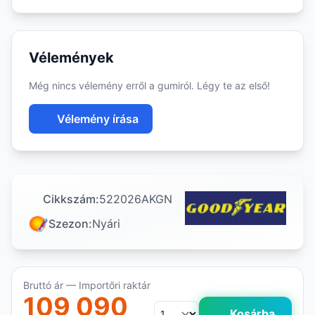
Vélemények
Még nincs vélemény erről a gumiról. Légy te az első!
Vélemény írása
Cikkszám:
522026AKGN
Szezon:
Nyári
Bruttó ár — Importőri raktár
109 090
Kosárba