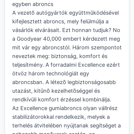
egyben abroncs
A vezetõ autógyártók együttmûködésével
kifejlesztett abroncs, mely felülmúlja a
vásárlók elvárásait. Ezt honnan tudjuk? No
a Goodyear 40,000 embert kérdezett meg
mit vár egy abroncstól. Három szempontot
neveztek meg: biztonság, komfort és
teljesítmény. A forradalmi Excellence ezért
ötvöz három technológiát egy
abroncsban. A létezõ legbiztonságosabb
utazást, kitûnõ kezelhetõséggel és
rendkívüli komfort érzéssel kombinálja.
Az Excellence gumiabroncs olyan vállrész
stabilizátorokkal rendelkezik, melyek a
terhelés átvitelében nyújtanak segítséget a