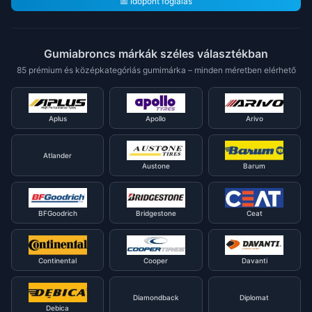
📅 Időpont foglalás
Gumiabroncs márkák széles választékban
85 prémium és középkategóriás gumimárka – minden méretben elérhető
Aplus
Apollo
Arivo
Atlander
Austone
Barum
BFGoodrich
Bridgestone
Ceat
Continental
Cooper
Davanti
Diamondback
Diplomat
Debica