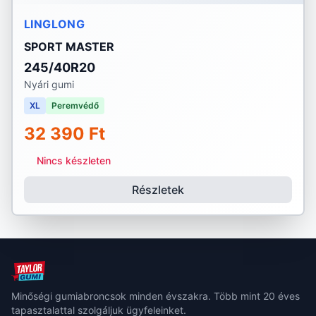
LINGLONG
SPORT MASTER
245/40R20
Nyári gumi
XL
Peremvédő
32 390 Ft
Nincs készleten
Részletek
Minőségi gumiabroncsok minden évszakra. Több mint 20 éves
tapasztalattal szolgáljuk ügyfeleinket.