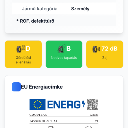
Jármű kategória
Személy
* ROF, defekttűrő
D
B
72 dB
Gördülési
Nedves tapadás
Zaj
ellenállás
EU Energiacímke