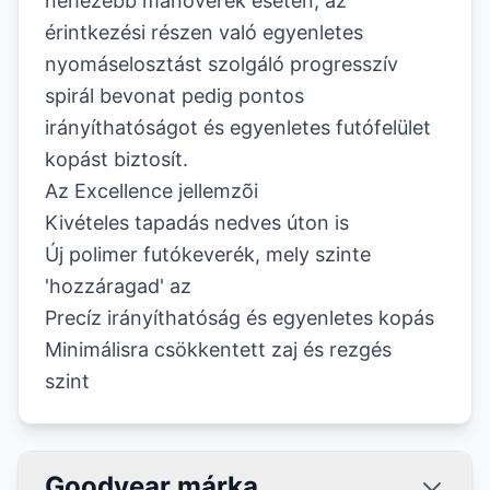
nehezebb manõverek esetén, az
érintkezési részen való egyenletes
nyomáselosztást szolgáló progresszív
spirál bevonat pedig pontos
irányíthatóságot és egyenletes futófelület
kopást biztosít.
Az Excellence jellemzõi
Kivételes tapadás nedves úton is
Új polimer futókeverék, mely szinte
'hozzáragad' az
Precíz irányíthatóság és egyenletes kopás
Minimálisra csökkentett zaj és rezgés
szint
Goodyear márka