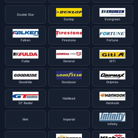
Double Star
Dunlop
Evergreen
Falken
Firestone
Fortune
Fulda
General
GITI
Goodride
Goodyear
Gripmax
Habilead
GT Radial
Hankook
Ilink
Imperial
Infinity