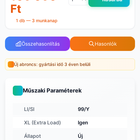
Ft
1 db — 3 munkanap
Összehasonlítás
Hasonlók
Új abroncs: gyártási idő 3 éven belüli
Műszaki Paraméterek
LI/SI
99/Y
XL (Extra Load)
Igen
Állapot
Új