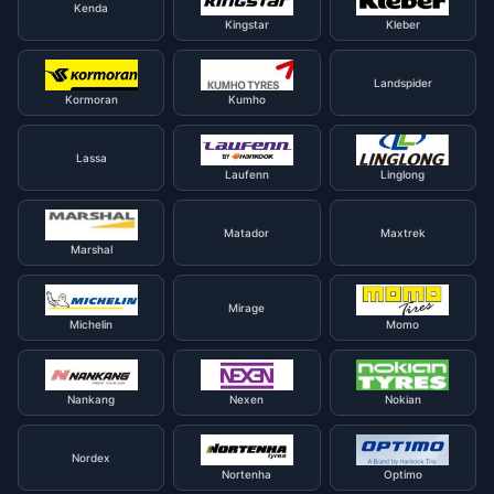
Kenda
Kingstar
Kleber
Landspider
Kormoran
Kumho
Lassa
Laufenn
Linglong
Matador
Maxtrek
Marshal
Mirage
Michelin
Momo
Nankang
Nexen
Nokian
Nordex
Nortenha
Optimo