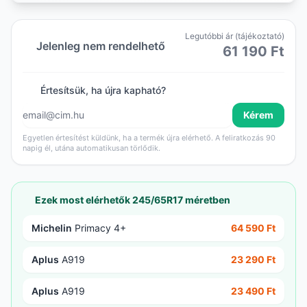
Legutóbbi ár (tájékoztató)
Jelenleg nem rendelhető
61 190 Ft
Értesítsük, ha újra kapható?
Kérem
Egyetlen értesítést küldünk, ha a termék újra elérhető. A feliratkozás 90
napig él, utána automatikusan törlődik.
Ezek most elérhetők 245/65R17 méretben
Michelin
Primacy 4+
64 590 Ft
Aplus
A919
23 290 Ft
Aplus
A919
23 490 Ft