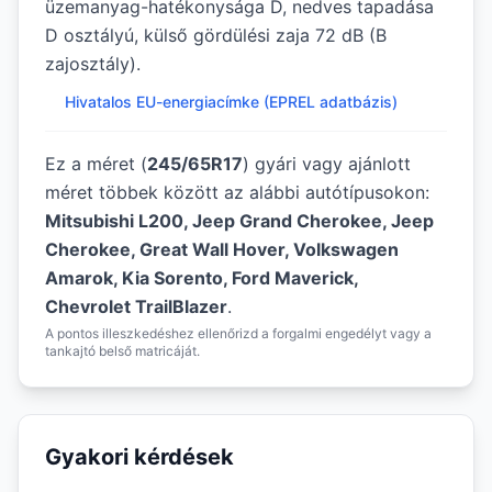
üzemanyag-hatékonysága D, nedves tapadása
D osztályú, külső gördülési zaja 72 dB (B
zajosztály).
Hivatalos EU-energiacímke (EPREL adatbázis)
Ez a méret (
245/65R17
) gyári vagy ajánlott
méret többek között az alábbi autótípusokon:
Mitsubishi L200, Jeep Grand Cherokee, Jeep
Cherokee, Great Wall Hover, Volkswagen
Amarok, Kia Sorento, Ford Maverick,
Chevrolet TrailBlazer
.
A pontos illeszkedéshez ellenőrizd a forgalmi engedélyt vagy a
tankajtó belső matricáját.
Gyakori kérdések