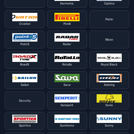
Nortenha
Optimo
Platin
Ovation
Pirelli
Riken
PointS
Radar
RoadX
Rotalla
Royal Black
Sailun
Sava
Sebring
Security
Semperit
Sonix
Sportiva
Sumitomo
Sunny