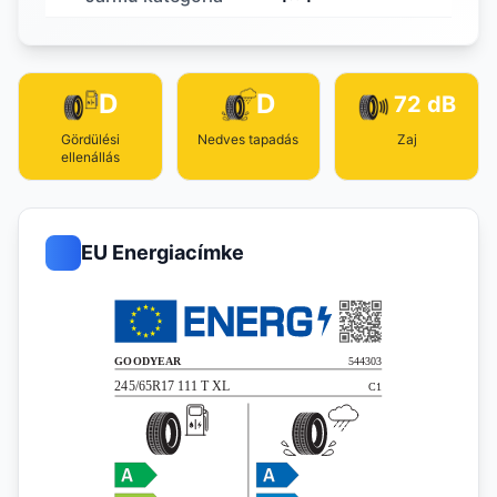
D
D
72 dB
Gördülési
Nedves tapadás
Zaj
ellenállás
EU Energiacímke