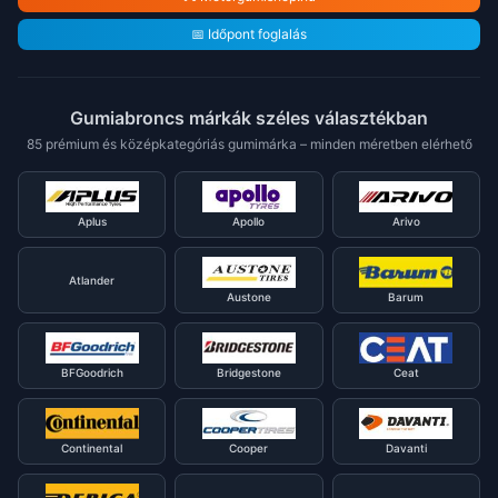
📅 Időpont foglalás
Gumiabroncs márkák széles választékban
85 prémium és középkategóriás gumimárka – minden méretben elérhető
Aplus
Apollo
Arivo
Atlander
Austone
Barum
BFGoodrich
Bridgestone
Ceat
Continental
Cooper
Davanti