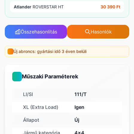
Atlander
ROVERSTAR HT
30 390 Ft
Összehasonlítás
Hasonlók
Új abroncs: gyártási idő 3 éven belüli
Műszaki Paraméterek
LI/SI
111/T
XL (Extra Load)
Igen
Állapot
Új
Jármű kategória
4x4