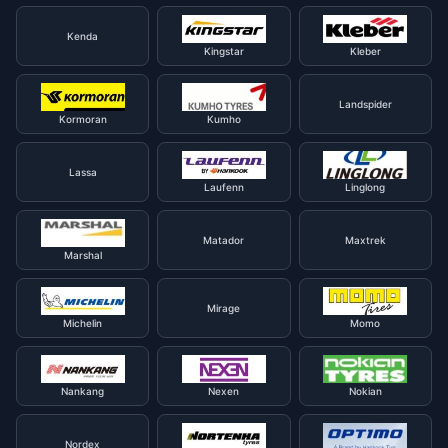
Kenda
Kingstar
Kleber
Landspider
Kormoran
Kumho
Lassa
Laufenn
Linglong
Matador
Maxtrek
Marshal
Mirage
Michelin
Momo
Nankang
Nexen
Nokian
Nordex