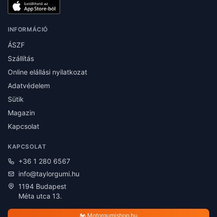
INFORMÁCIÓ
ÁSZF
Szállítás
Online elállási nyilatkozat
Adatvédelem
Sütik
Magazin
Kapcsolat
KAPCSOLAT
+36 1 280 6567
info@taylorgumi.hu
1194 Budapest
Méta utca 13.
🏍️ Motorgumishop.hu