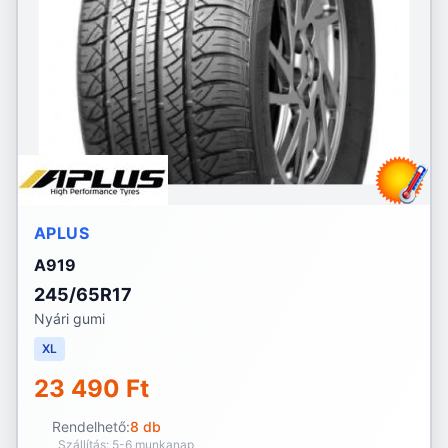
APLUS
A919
245/65R17
Nyári gumi
XL
23 490 Ft
Rendelhető:
8 db
Szállítás: 5-6 munkanap