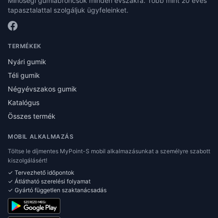
Minőségi gumiabroncsok minden évszakra. Több mint 20 éves
tapasztalattal szolgáljuk ügyfeleinket.
TERMÉKEK
Nyári gumik
Téli gumik
Négyévszakos gumik
Katalógus
Összes termék
MOBIL ALKALMAZÁS
Töltse le díjmentes MyPoint-S mobil alkalmazásunkat a személyre szabott
kiszolgálásért!
✓ Tervezhető időpontok
✓ Átlátható szerelési folyamat
✓ Gyártó független szaktanácsadás