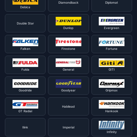
Diamondback
Diplomat
Debica
Double Star
Dunlop
Evergreen
Falken
Firestone
Fortune
Fulda
General
GITI
Goodride
Goodyear
Gripmax
Habilead
GT Radial
Hankook
Ilink
Imperial
Infinity