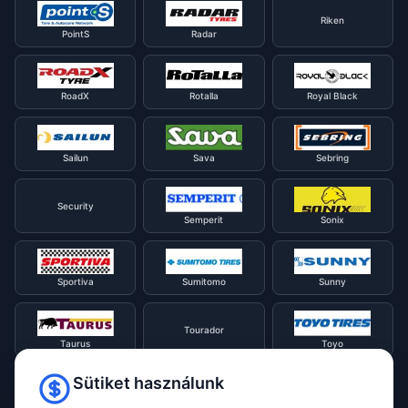
Riken
PointS
Radar
RoadX
Rotalla
Royal Black
Sailun
Sava
Sebring
Security
Semperit
Sonix
Sportiva
Sumitomo
Sunny
Tourador
Taurus
Toyo
Sütiket használunk
Tracmax
Tristar
Triangle