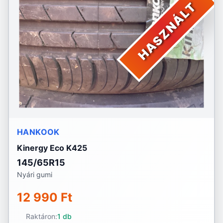
HASZNÁLT
HANKOOK
Kinergy Eco K425
145/65R15
Nyári gumi
12 990 Ft
Raktáron:
1 db