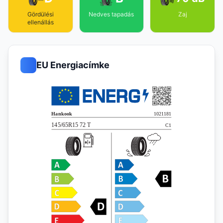
Gördülési
Nedves tapadás
Zaj
ellenállás
EU Energiacímke