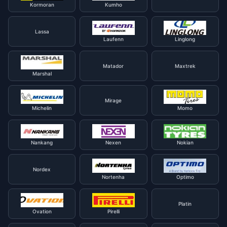
Kormoran
Kumho
Lassa
Laufenn
Linglong
Matador
Maxtrek
Marshal
Mirage
Michelin
Momo
Nankang
Nexen
Nokian
Nordex
Nortenha
Optimo
Platin
Ovation
Pirelli