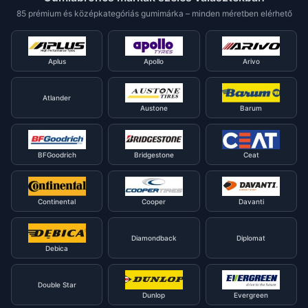
85 prémium és középkategóriás gumimárka – minden méretben elérhető
Aplus
Apollo
Arivo
Atlander
Austone
Barum
BFGoodrich
Bridgestone
Ceat
Continental
Cooper
Davanti
Diamondback
Diplomat
Debica
Double Star
Dunlop
Evergreen