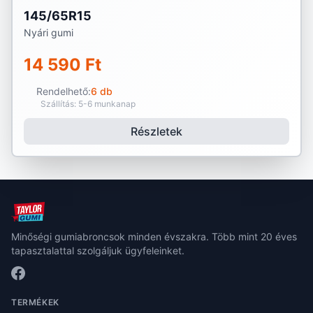
145/65R15
Nyári gumi
14 590 Ft
Rendelhető:
6 db
Szállítás: 5-6 munkanap
Részletek
Minőségi gumiabroncsok minden évszakra. Több mint 20 éves
tapasztalattal szolgáljuk ügyfeleinket.
TERMÉKEK