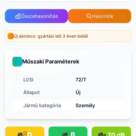
Összehasonlítás
Hasonlók
Új abroncs: gyártási idő 3 éven belüli
Műszaki Paraméterek
LI/SI
72/T
Állapot
Új
Jármű kategória
Személy
D
B
70 dB