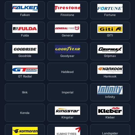
Falken
Firestone
Fortune
Fulda
General
GITI
Goodride
Goodyear
Gripmax
Habilead
GT Radial
Hankook
Ilink
Imperial
Infinity
Kenda
Kingstar
Kleber
Landspider