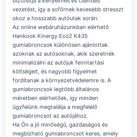
biztosítja a kényelmes és csendes
vezetést, így a sofőrnek kevesebb stresszt
okoz a hosszabb autóutak során.
Az online webáruházunkban elérhető
Hankook Kinergy Eco2 K435
gumiabroncsok különösen ajánlottak
azoknak az autósoknak, akik szeretnék
minimalizálni az autójuk fenntartási
költségeit, és nagyobb figyelmet
fordítanak a környezetvédelemre is. A
gumiabroncsok legtöbb általános
méretben elérhetőek, így minden
ügyfelünk megtalálja a megfelelő
gumiabroncsot az autójához.
Ha Ön a jó minőségű, gazdaságos és
megbízható gumiabroncsot keres, amely