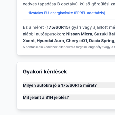
nedves tapadása B osztályú, külső gördülési za
Hivatalos EU-energiacímke (EPREL adatbázis)
Ez a méret (
175/60R15
) gyári vagy ajánlott m
alábbi autótípusokon:
Nissan Micra, Suzuki Ba
Xcent, Hyundai Aura, Chery eQ1, Dacia Spring
A pontos illeszkedéshez ellenőrizd a forgalmi engedélyt vagy a t
Gyakori kérdések
Milyen autókra jó a 175/60R15 méret?
Mit jelent a 81H jelölés?