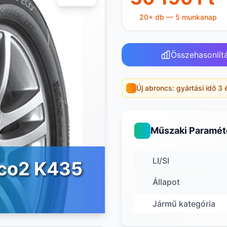
20+ db — 5 munkanap
Összehasonlít
Új abroncs: gyártási idő 3 
Műszaki Paramét
LI/SI
Eco2 K435
Állapot
Jármű kategória