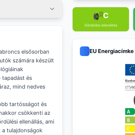
C
Gördülési ellenállás
EU Energiacímke
abroncs elsősorban
utók számára készült
lógiáinak
 tapadást és
záraz, mind nedves
obb tartósságot és
nakkor csökkenti az
ülési ellenállás, ami
k a tulajdonságok