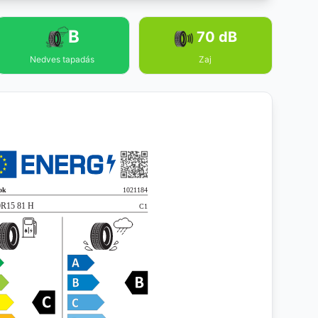
B
70 dB
Nedves tapadás
Zaj