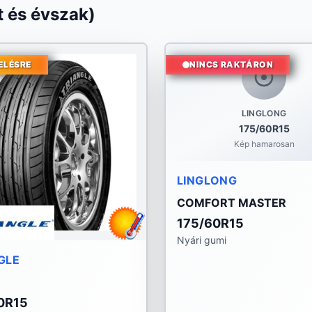
 és évszak)
ELÉSRE
NINCS RAKTÁRON
LINGLONG
175/60R15
Kép hamarosan
LINGLONG
COMFORT MASTER
175/60R15
Nyári gumi
GLE
0R15