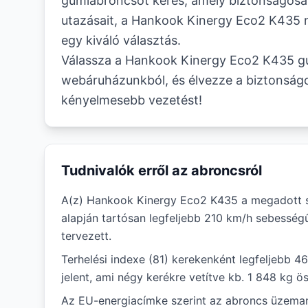
gumiabroncsot keres, amely biztonságosa
utazásait, a Hankook Kinergy Eco2 K435 
egy kiváló választás.
Válassza a Hankook Kinergy Eco2 K435 g
webáruházunkból, és élvezze a biztonság
kényelmesebb vezetést!
Tudnivalók erről az abroncsról
A(z) Hankook Kinergy Eco2 K435 a megadott 
alapján tartósan legfeljebb 210 km/h sebesség
tervezett.
Terhelési indexe (81) kerekenként legfeljebb 4
jelent, ami négy kerékre vetítve kb. 1 848 kg ö
Az EU-energiacímke szerint az abroncs üzem