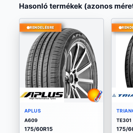
Hasonló termékek (azonos méret
RENDELÉSRE
REND
APLUS
TRIAN
A609
TE301
175/60R15
175/6