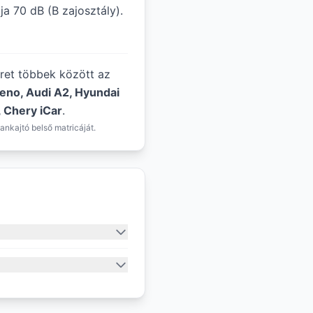
ja 70 dB (B zajosztály).
éret többek között az
leno, Audi A2, Hyundai
, Chery iCar
.
ankajtó belső matricáját.