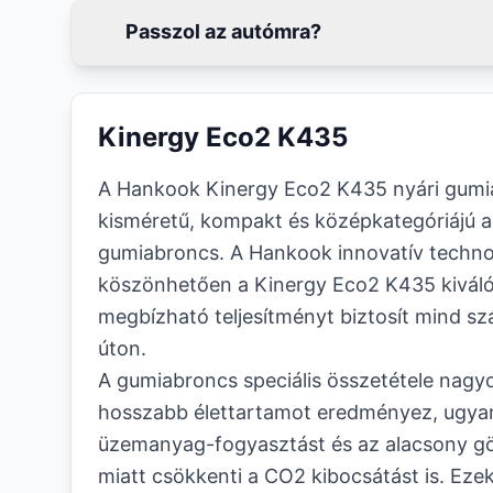
Passzol az autómra?
Kinergy Eco2 K435
A Hankook Kinergy Eco2 K435 nyári gumi
kisméretű, kompakt és középkategóriájú a
gumiabroncs. A Hankook innovatív techno
köszönhetően a Kinergy Eco2 K435 kiváló
megbízható teljesítményt biztosít mind s
úton.
A gumiabroncs speciális összetétele nagy
hosszabb élettartamot eredményez, ugya
üzemanyag-fogyasztást és az alacsony görd
miatt csökkenti a CO2 kibocsátást is. Eze