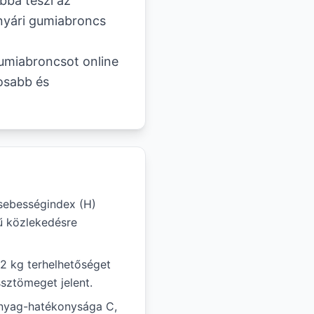
bbá teszi az
nyári gumiabroncs
umiabroncsot online
osabb és
sebességindex (H)
ű közlekedésre
62 kg terhelhetőséget
ssztömeget jelent.
anyag-hatékonysága C,