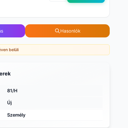
ás
Hasonlók
éven belüli
erek
81/H
Új
Személy