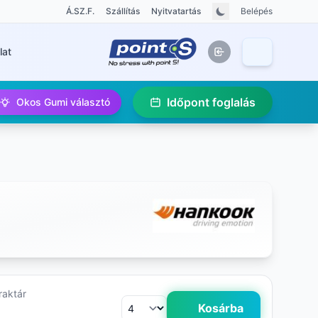
Á.SZ.F.
Szállítás
Nyitvatartás
Belépés
lat
Időpont foglalás
Okos Gumi választó
raktár
Kosárba