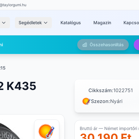
@taylorgumi.hu
k
Segédletek
Katalógus
Magazin
Kapcso
mi
Összehasonlítás
R15
2 K435
Cikkszám:
1022751
Szezon:
Nyári
Bruttó ár — Német importőri 
30 190 Ft