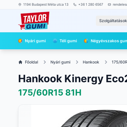
1194 Budapest Méta utca 13
+36 1 280 6567
rendeles
Szolgáltatáso
Nyári gumi
Téli gumi
Négyévszakos gu
Főoldal
Nyári gumi
Hankook
175/60
Hankook Kinergy Eco
175/60R15
81H