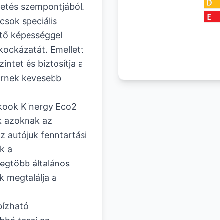
etés szempontjából.
sok speciális
zető képességgel
 kockázatát. Emellett
intet és biztosítja a
őrnek kevesebb
kook Kinergy Eco2
k azoknak az
z autójuk fenntartási
k a
egtöbb általános
k megtalálja a
bízható