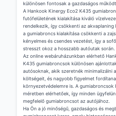
különösen fontosak a gazdaságos működt
A Hankook Kinergy Eco2 K435 gumiabronc
futófelületének kialakítása kiváló vízelve
rendelkezik, így csökkenti az akvaplaning
a gumiabroncs kialakítása csökkenti a zajsz
kényelmes és csendes vezetést, így a sof
stresszt okoz a hosszabb autóutak során.
Az online webáruházunkban elérhető Han
K435 gumiabroncsok különösen ajánlotta
autósoknak, akik szeretnék minimalizálni a
költségeit, és nagyobb figyelmet fordítana
környezetvédelemre is. A gumiabroncsok l
méretben elérhetőek, így minden ügyfelün
megfelelő gumiabroncsot az autójához.
Ha Ön a jó minőségű, gazdaságos és meg