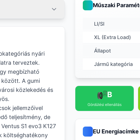
Műszaki Paramét
LI/SI
XL (Extra Load)
Állapot
kategóriás nyári
atra terveztek.
Jármű kategória
, így megbízható
 között. A gumi
városi közlekedés és
B
yös.
Gördülési ellenállás
sok jellemzőivel
dő teljesítmény, de
k Ventus S1 evo3 K127
EU Energiacímke
ik költséghatékony