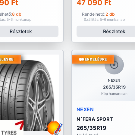
90 Ft
47 090 Ft
lhető:
8 db
Rendelhető:
2 db
ítás: 5-6 munkanap
Szállítás: 5-6 munkanap
Részletek
Részletek
ELÉSRE
RENDELÉSRE
NEXEN
265/35R19
Kép hamarosan
NEXEN
N`FERA SPORT
265/35R19