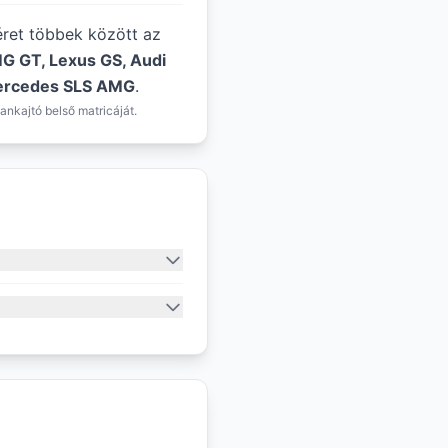
éret többek között az
G GT, Lexus GS, Audi
 Mercedes SLS AMG
.
ankajtó belső matricáját.