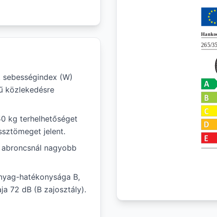
 sebességindex (W)
gű közlekedésre
50 kg terhelhetőséget
ssztömeget jelent.
ál abroncsnál nagyobb
nyag-hatékonysága B,
ja 72 dB (B zajosztály).