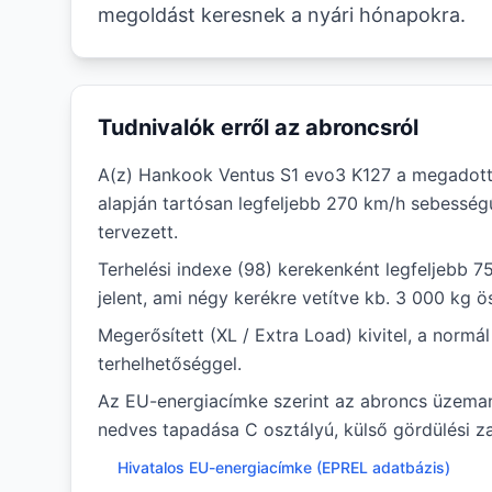
megoldást keresnek a nyári hónapokra.
Tudnivalók erről az abroncsról
A(z) Hankook Ventus S1 evo3 K127 a megadott
alapján tartósan legfeljebb 270 km/h sebessé
tervezett.
Terhelési indexe (98) kerekenként legfeljebb 7
jelent, ami négy kerékre vetítve kb. 3 000 kg ö
Megerősített (XL / Extra Load) kivitel, a norm
terhelhetőséggel.
Az EU-energiacímke szerint az abroncs üzema
nedves tapadása C osztályú, külső gördülési za
Hivatalos EU-energiacímke (EPREL adatbázis)