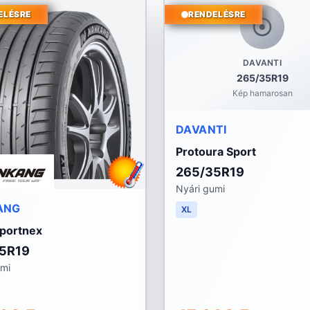
ELÉSRE
RENDELÉSRE
DAVANTI
265/35R19
Kép hamarosan
DAVANTI
Protoura Sport
265/35R19
Nyári gumi
ANG
XL
portnex
5R19
umi