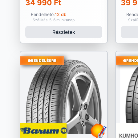
34 990 Ft
39 9
Rendelhető:
12 db
Rende
Szállítás: 5-6 munkanap
Száll
Részletek
RENDELÉSRE
REND