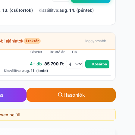
. 13. (csütörtök)
Kiszállítva:
aug. 14. (péntek)
bi ajánlatok
1 raktár
leggyorsabb
Készlet
Bruttó ár
Db
4+ db
85 790 Ft
Kosárba
)
Kiszállítva:
aug. 11. (kedd)
ás
Hasonlók
éven belüli