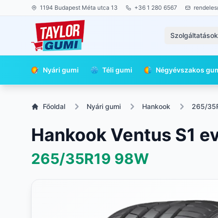
1194 Budapest Méta utca 13
+36 1 280 6567
rendeles
Szolgáltatáso
Nyári gumi
Téli gumi
Négyévszakos gu
Főoldal
Nyári gumi
Hankook
265/35
Hankook Ventus S1 e
265/35R19
98W