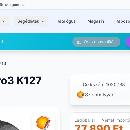
@taylorgumi.hu
k
Segédletek
Katalógus
Magazin
Kapcso
mi
Összehasonlítás
R19
vo3 K127
Cikkszám:
1020788
Szezon:
Nyári
Legjobb ár — Német importőr
77 890 Ft