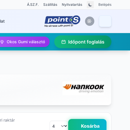
Á.SZ.F.
Szállítás
Nyitvatartás
Belépés
lat
Időpont foglalás
Okos Gumi választó
i raktár
Kosárba