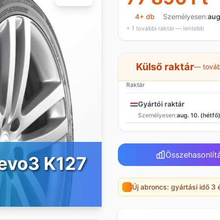
4+ db
Személyesen:
aug
+ 1 további raktár — lentebb
Külső raktár
— továb
Raktár
Gyártói raktár
Személyesen:
aug. 10. (hétfő
Összehasonlít
evo3 K127
Új abroncs: gyártási idő 3 