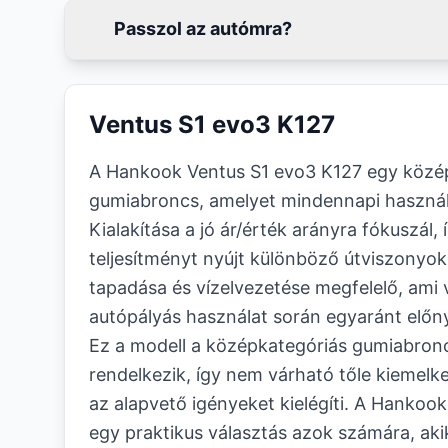
Passzol az autómra?
Ventus S1 evo3 K127
A Hankook Ventus S1 evo3 K127 egy közép
gumiabroncs, amelyet mindennapi használ
Kialakítása a jó ár/érték arányra fókuszál
teljesítményt nyújt különböző útviszonyok
tapadása és vízelvezetése megfelelő, ami 
autópályás használat során egyaránt előn
Ez a modell a középkategóriás gumiabronc
rendelkezik, így nem várható tőle kiemelke
az alapvető igényeket kielégíti. A Hankoo
egy praktikus választás azok számára, ak