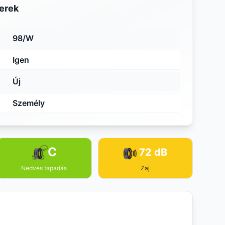
erek
98/W
Igen
Új
Személy
C
72 dB
Nedves tapadás
Zaj