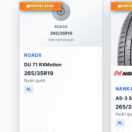
RENDELÉSRE
REND
ROADX
265/35R19
Kép hamarosan
ROADX
DU 71 RXMotion
265/35R19
Nyári gumi
NANK
XL
AS-3 S
265/3
Nyári g
XL