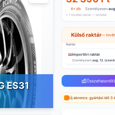
4+ db
Személyesen:
aug
+ 1 további raktár — lentebb
Külső raktár
— továb
Raktár
Importőri raktár
Személyesen:
aug. 12. (szerd
Összehasonlít
G ES31
Új abroncs: gyártási idő 3 