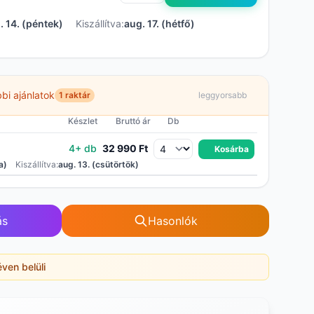
. 14. (péntek)
Kiszállítva:
aug. 17. (hétfő)
bi ajánlatok
1 raktár
leggyorsabb
Készlet
Bruttó ár
Db
4+ db
32 990 Ft
Kosárba
a)
Kiszállítva:
aug. 13. (csütörtök)
ás
Hasonlók
éven belüli