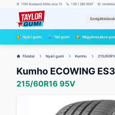
1194 Budapest Méta utca 13
+36 1 280 6567
rendeles
Szolgáltatáso
Nyári gumi
Téli gumi
Négyévszakos gu
Főoldal
Nyári gumi
Kumho
215/60R1
Kumho ECOWING ES3
215/60R16
95V