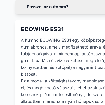
Passzol az autómra?
ECOWING ES31
A Kumho ECOWING ES31 egy középkategór
gumiabroncs, amely megfizethető árával é
tulajdonságaival a mindennapi autóhasznál
gumi tapadása és vízelvezetése megfelelő,
környezetben és autópályán egyaránt biz
biztosít.
Ez a modell a költséghatékony megoldáso
el, és megbízható választás lehet azok sz
keresnek prémium teljesítményt, de szeret
állapotban maradna a nyári hónapok sor