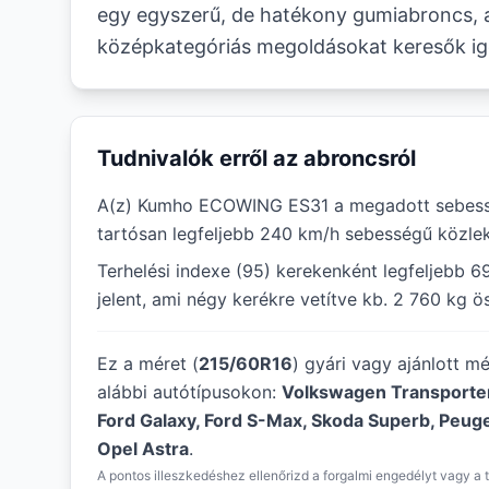
egy egyszerű, de hatékony gumiabroncs, 
középkategóriás megoldásokat keresők igén
Tudnivalók erről az abroncsról
A(z) Kumho ECOWING ES31 a megadott sebessé
tartósan legfeljebb 240 km/h sebességű közlek
Terhelési indexe (95) kerekenként legfeljebb 6
jelent, ami négy kerékre vetítve kb. 2 760 kg ö
Ez a méret (
215/60R16
) gyári vagy ajánlott m
alábbi autótípusokon:
Volkswagen Transporter,
Ford Galaxy, Ford S-Max, Skoda Superb, Peug
Opel Astra
.
A pontos illeszkedéshez ellenőrizd a forgalmi engedélyt vagy a t