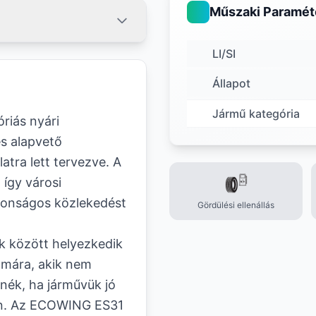
Műszaki Paramét
LI/SI
Állapot
Jármű kategória
iás nyári
s alapvető
atra lett tervezve. A
 így városi
tonságos közlekedést
Gördülési ellenállás
k között helyezkedik
ámára, akik nem
nék, ha járművük jó
án. Az ECOWING ES31