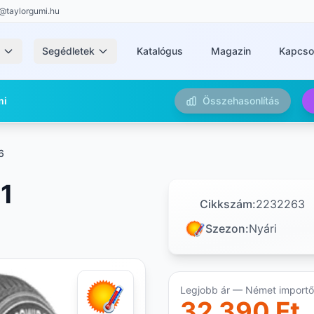
@taylorgumi.hu
k
Segédletek
Katalógus
Magazin
Kapcso
mi
Összehasonlítás
6
1
Cikkszám:
2232263
Szezon:
Nyári
Legjobb ár — Német importőr
32 390 Ft