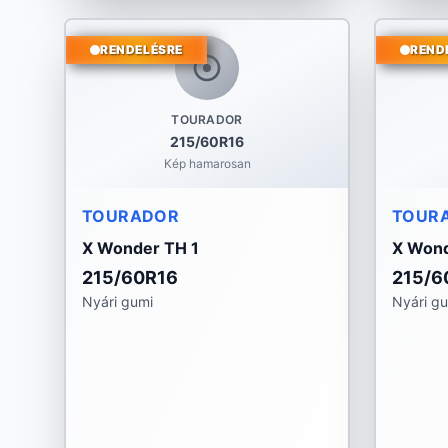
RENDELÉSRE
REND
TOURADOR
215/60R16
Kép hamarosan
TOURADOR
TOUR
X Wonder TH 1
X Wond
215/60R16
215/6
Nyári gumi
Nyári g