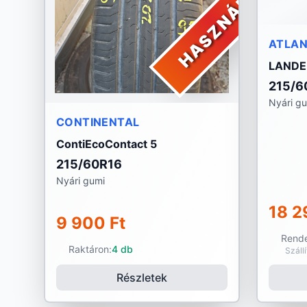
HASZNÁLT
ATLA
LANDE
215/6
Nyári g
CONTINENTAL
ContiEcoContact 5
215/60R16
Nyári gumi
18 2
9 900 Ft
Rende
Raktáron:
4 db
Száll
Részletek