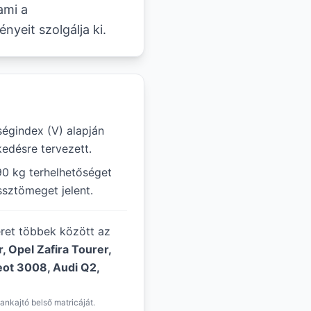
ami a
yeit szolgálja ki.
gindex (V) alapján
edésre tervezett.
90 kg terhelhetőséget
ssztömeget jelent.
éret többek között az
 Opel Zafira Tourer,
eot 3008, Audi Q2,
ankajtó belső matricáját.