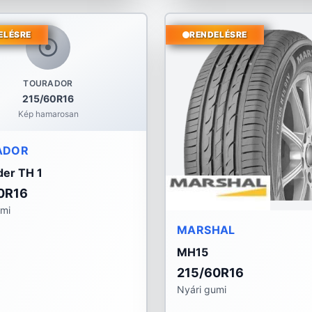
ELÉSRE
RENDELÉSRE
TOURADOR
215/60R16
Kép hamarosan
ADOR
er TH 1
0R16
umi
MARSHAL
MH15
215/60R16
Nyári gumi