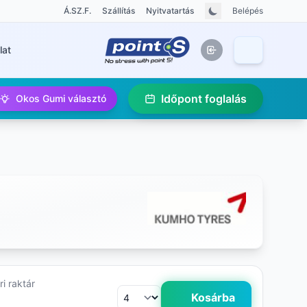
Á.SZ.F.
Szállítás
Nyitvatartás
Belépés
lat
Időpont foglalás
Okos Gumi választó
i raktár
Kosárba