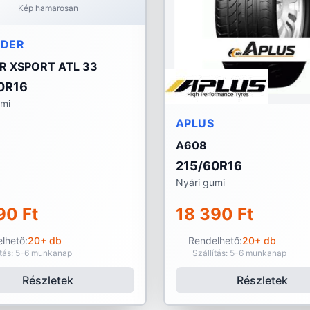
Kép hamarosan
NDER
R XSPORT ATL 33
0R16
umi
APLUS
A608
215/60R16
Nyári gumi
90 Ft
18 390 Ft
lhető:
20+ db
Rendelhető:
20+ db
ítás: 5-6 munkanap
Szállítás: 5-6 munkanap
Részletek
Részletek