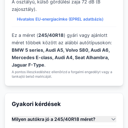
A osztályú, külső gördülési zaja 72 dB (B
zajosztály).
Hivatalos EU-energiacímke (EPREL adatbázis)
Ez a méret (
245/40R18
) gyári vagy ajánlott
méret többek között az alábbi autótípusokon:
BMW 5 series, Audi A5, Volvo S80, Audi A6,
Mercedes E-class, Audi A4, Seat Alhambra,
Jaguar F-Type
.
A pontos illeszkedéshez ellenőrizd a forgalmi engedélyt vagy a
tankajtó belső matricáját.
Gyakori kérdések
Milyen autókra jó a 245/40R18 méret?