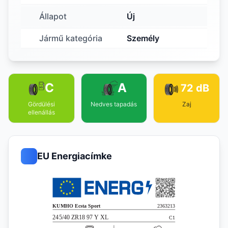
Állapot
Új
Jármű kategória
Személy
C
A
72 dB
Gördülési
Nedves tapadás
Zaj
ellenállás
EU Energiacímke