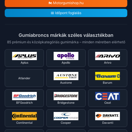
🏍️ Motorgumishop.hu
📅 Időpont foglalás
Gumiabroncs márkák széles választékban
85 prémium és középkategóriás gumimárka – minden méretben elérhető
Aplus
Apollo
Arivo
Atlander
Austone
Barum
BFGoodrich
Bridgestone
Ceat
Continental
Cooper
Davanti