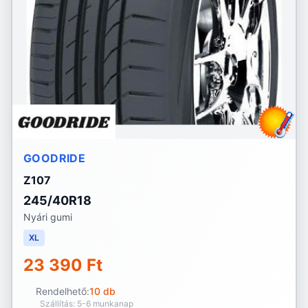
GOODRIDE
Z107
245/40R18
Nyári gumi
XL
23 390 Ft
Rendelhető:
10 db
Szállítás: 5-6 munkanap