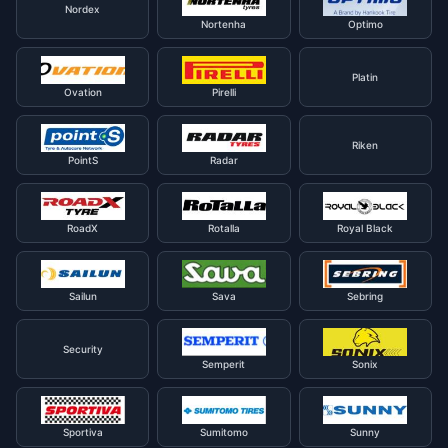
Nordex
Nortenha
Optimo
Platin
Ovation
Pirelli
Riken
PointS
Radar
RoadX
Rotalla
Royal Black
Sailun
Sava
Sebring
Security
Semperit
Sonix
Sportiva
Sumitomo
Sunny