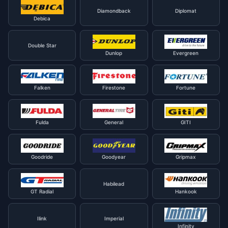
Diamondback
Diplomat
Debica
Double Star
Dunlop
Evergreen
Falken
Firestone
Fortune
Fulda
General
GITI
Goodride
Goodyear
Gripmax
Habilead
GT Radial
Hankook
Ilink
Imperial
Infinity