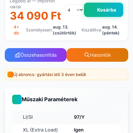
Legjobb ár — Importőri
raktár
Kosárba
34 090 Ft
4+
aug. 13.
aug. 14.
Személyesen:
Kiszállítva:
db
(csütörtök)
(péntek)
Összehasonlítás
Hasonlók
Új abroncs: gyártási idő 3 éven belüli
Műszaki Paraméterek
LI/SI
97/Y
XL (Extra Load)
Igen