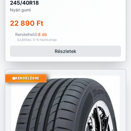
245/40R18
Nyári gumi
22 890 Ft
Rendelhető:
8 db
Szállítás: 5-6 munkanap
Részletek
RENDELÉSRE