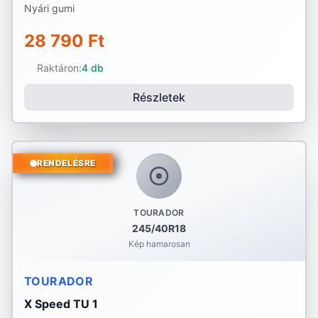
Nyári gumi
28 790 Ft
Raktáron:
4 db
Részletek
RENDELÉSRE
TOURADOR
245/40R18
Kép hamarosan
TOURADOR
X Speed TU 1