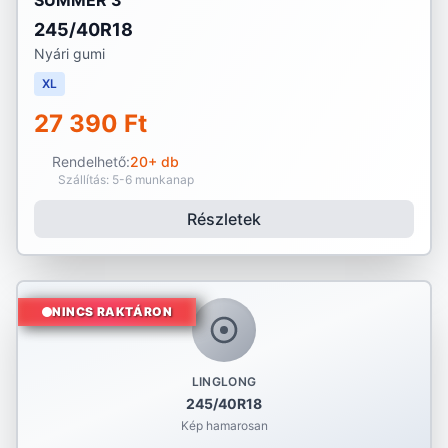
SUMMER 3
245/40R18
Nyári gumi
XL
27 390 Ft
Rendelhető:
20+ db
Szállítás: 5-6 munkanap
Részletek
NINCS RAKTÁRON
LINGLONG
245/40R18
Kép hamarosan