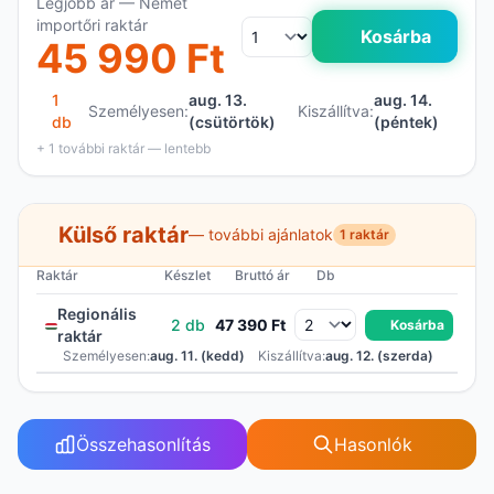
Legjobb ár — Német
importőri raktár
Kosárba
45 990 Ft
1
aug. 13.
aug. 14.
Személyesen:
Kiszállítva:
db
(csütörtök)
(péntek)
+ 1 további raktár — lentebb
Külső raktár
— további ajánlatok
1 raktár
Raktár
Készlet
Bruttó ár
Db
Regionális
2 db
47 390 Ft
Kosárba
raktár
Személyesen:
aug. 11. (kedd)
Kiszállítva:
aug. 12. (szerda)
Összehasonlítás
Hasonlók