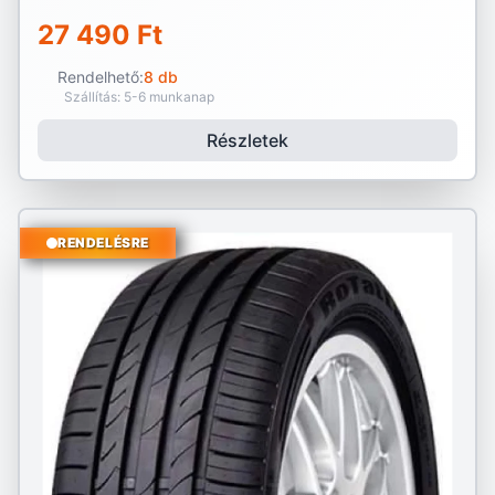
27 490 Ft
Rendelhető:
8 db
Szállítás: 5-6 munkanap
Részletek
RENDELÉSRE