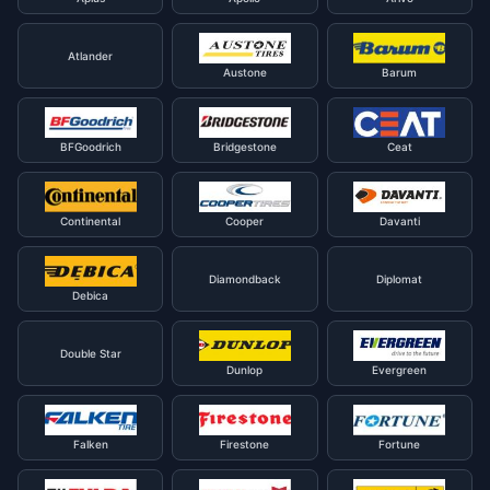
Atlander
Austone
Barum
BFGoodrich
Bridgestone
Ceat
Continental
Cooper
Davanti
Diamondback
Diplomat
Debica
Double Star
Dunlop
Evergreen
Falken
Firestone
Fortune