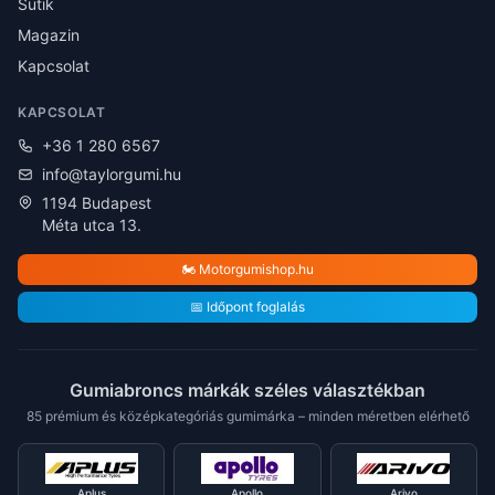
Sütik
Magazin
Kapcsolat
KAPCSOLAT
+36 1 280 6567
info@taylorgumi.hu
1194 Budapest
Méta utca 13.
🏍️ Motorgumishop.hu
📅 Időpont foglalás
Gumiabroncs márkák széles választékban
85 prémium és középkategóriás gumimárka – minden méretben elérhető
Aplus
Apollo
Arivo