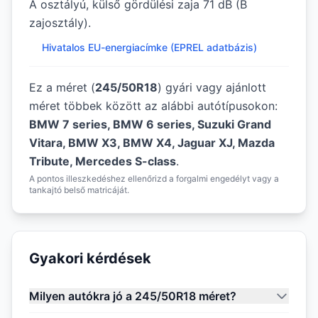
A osztályú, külső gördülési zaja 71 dB (B
zajosztály).
Hivatalos EU-energiacímke (EPREL adatbázis)
Ez a méret (
245/50R18
) gyári vagy ajánlott
méret többek között az alábbi autótípusokon:
BMW 7 series, BMW 6 series, Suzuki Grand
Vitara, BMW X3, BMW X4, Jaguar XJ, Mazda
Tribute, Mercedes S-class
.
A pontos illeszkedéshez ellenőrizd a forgalmi engedélyt vagy a
tankajtó belső matricáját.
Gyakori kérdések
Milyen autókra jó a 245/50R18 méret?