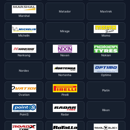
Matador
Maxtrek
Marshal
Mirage
Michelin
Momo
Nankang
Nexen
Nokian
Nordex
Nortenha
Optimo
Platin
Ovation
Pirelli
Riken
PointS
Radar