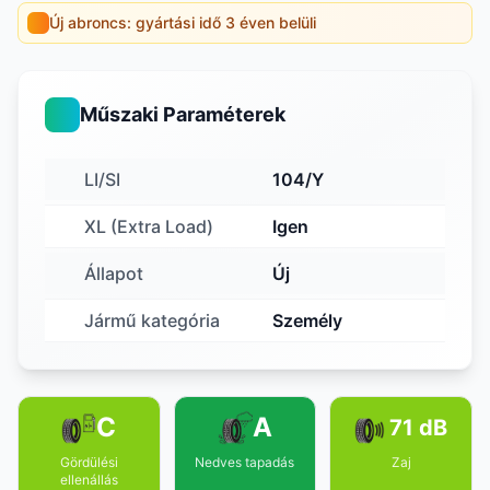
Új abroncs: gyártási idő 3 éven belüli
Műszaki Paraméterek
LI/SI
104/Y
XL (Extra Load)
Igen
Állapot
Új
Jármű kategória
Személy
C
A
71 dB
Gördülési
Nedves tapadás
Zaj
ellenállás