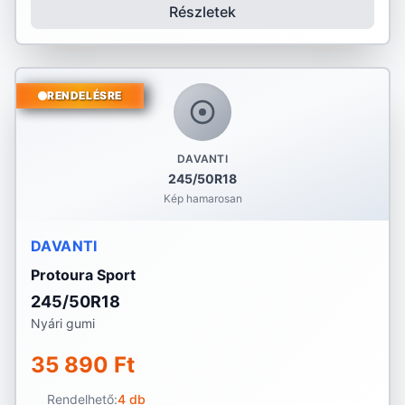
Részletek
RENDELÉSRE
DAVANTI
245/50R18
Kép hamarosan
DAVANTI
Protoura Sport
245/50R18
Nyári gumi
35 890 Ft
Rendelhető:
4 db