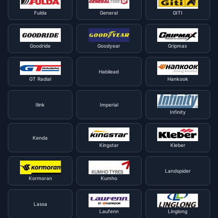
Fulda
General
GITI
Goodride
Goodyear
Gripmax
Habilead
GT Radial
Hankook
Ilink
Imperial
Infinity
Kenda
Kingstar
Kleber
Landspider
Kormoran
Kumho
Lassa
Laufenn
Linglong