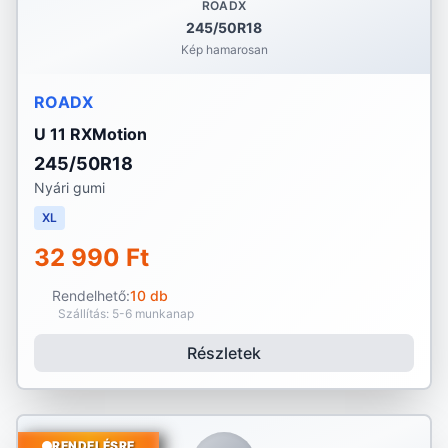
ROADX
245/50R18
Kép hamarosan
ROADX
U 11 RXMotion
245/50R18
Nyári gumi
XL
32 990 Ft
Rendelhető:
10 db
Szállítás: 5-6 munkanap
Részletek
RENDELÉSRE