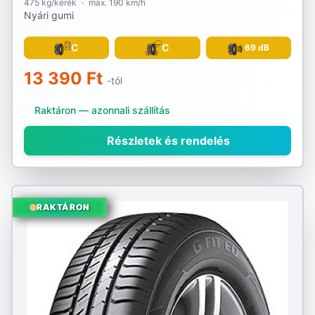
475 kg/kerék
·
max. 190 km/h
Nyári gumi
C
C
69 dB
13 390 Ft
-tól
Raktáron — azonnali szállítás
Részletek és rendelés
RAKTÁRON