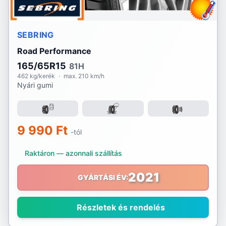
SEBRING
Road Performance
165/65R15
81H
462 kg/kerék
·
max. 210 km/h
Nyári gumi
9 990 Ft
-tól
Raktáron — azonnali szállítás
2021
GYÁRTÁSI ÉV:
Részletek és rendelés