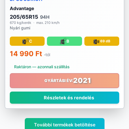
Advantage
205/65R15
94H
670 kg/kerék
·
max. 210 km/h
Nyári gumi
C
B
69 dB
14 990 Ft
-tól
Raktáron — azonnali szállítás
2021
GYÁRTÁSI ÉV:
Részletek és rendelés
További termékek betöltése