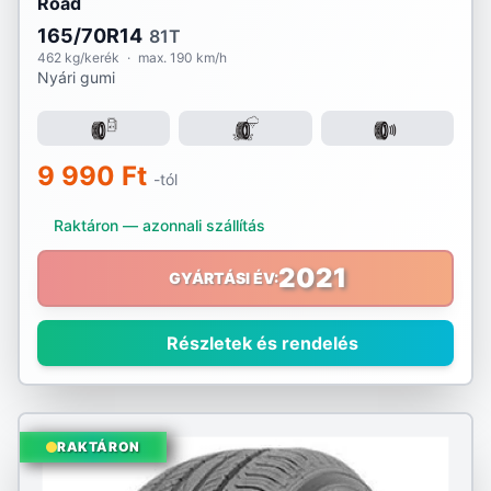
Road
165/70R14
81T
462 kg/kerék
·
max. 190 km/h
Nyári gumi
9 990 Ft
-tól
Raktáron — azonnali szállítás
2021
GYÁRTÁSI ÉV:
Részletek és rendelés
RAKTÁRON