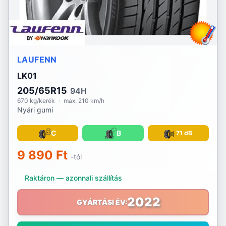
Voyager
Vredestein
Waterfall
LAUFENN
LK01
Westlake
205/65R15
94H
Yokohama
670 kg/kerék
·
max. 210 km/h
Nyári gumi
C
B
71 dB
9 890 Ft
-tól
Raktáron — azonnali szállítás
2022
GYÁRTÁSI ÉV: