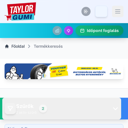
Időpont foglalás
Főoldal
Termékkeresés
Szűrők
2
2 aktív szűrő