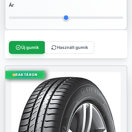
Ár
Hankook
Ilink
Imperial
Infinity
Új gumik
Használt gumik
Kenda
Kingstar
RAKTÁRON
Kleber
Kormoran
Kumho
Landspider