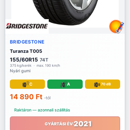
BRIDGESTONE
Turanza T005
155/60R15
74T
375 kg/kerék
·
max. 190 km/h
Nyári gumi
C
A
70 dB
14 890 Ft
-tól
Raktáron — azonnali szállítás
2021
GYÁRTÁSI ÉV: