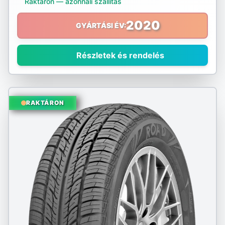
Raktáron — azonnali szállítás
Nokian
2020
GYÁRTÁSI ÉV:
Nordex
Részletek és rendelés
Nortenha
Optimo
RAKTÁRON
Ovation
Pirelli
Platin
PointS
Radar
Riken