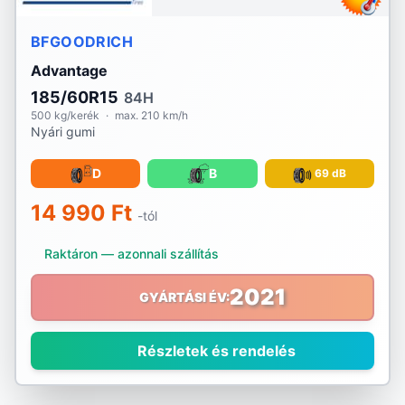
BFGOODRICH
Advantage
185/60R15
84H
500 kg/kerék
·
max. 210 km/h
Nyári gumi
D
B
69 dB
14 990 Ft
-tól
Raktáron — azonnali szállítás
2021
GYÁRTÁSI ÉV:
Részletek és rendelés