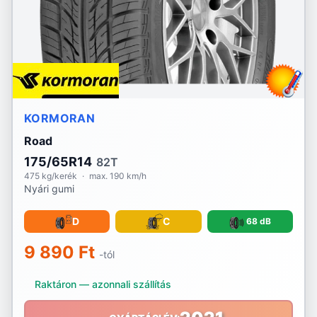
RoadX
Rotalla
Royal Black
KORMORAN
Sailun
Road
Sava
175/65R14
82T
475 kg/kerék
·
max. 190 km/h
Sebring
Nyári gumi
Security
D
C
68 dB
Semperit
9 890 Ft
-tól
Sonix
Raktáron — azonnali szállítás
Sportiva