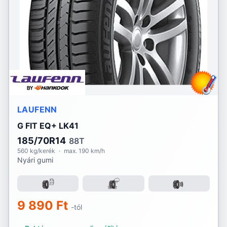
Lassa
Laufenn
Linglong
Marshal
Matador
LAUFENN
Maxtrek
G FIT EQ+ LK41
Michelin
185/70R14
88T
560 kg/kerék
·
max. 190 km/h
Nyári gumi
Mirage
Momo
9 890 Ft
Nankang
-tól
Nexen