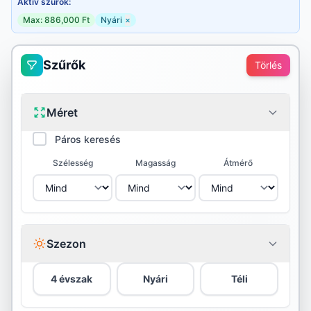
Aktív szűrők:
Max: 886,000 Ft
Nyári
×
Szűrők
Törlés
Méret
Páros keresés
Szélesség
Magasság
Átmérő
Szezon
4 évszak
Nyári
Téli