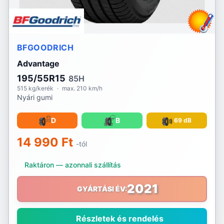
BFGOODRICH
Advantage
195/55R15
85H
515 kg/kerék
·
max. 210 km/h
Nyári gumi
D
B
69 dB
14 990 Ft
-tól
Raktáron — azonnali szállítás
2021
GYÁRTÁSI ÉV:
Részletek és rendelés