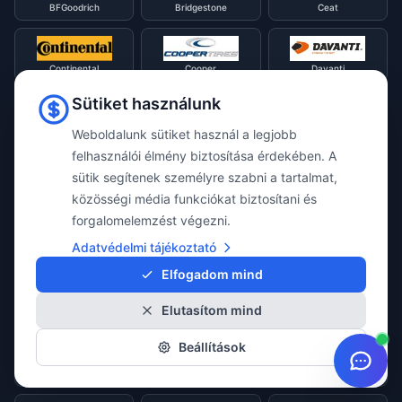
BFGoodrich
Bridgestone
Ceat
Continental
Cooper
Davanti
Sütiket használunk
Diamondback
Diplomat
Debica
Weboldalunk sütiket használ a legjobb
felhasználói élmény biztosítása érdekében. A
sütik segítenek személyre szabni a tartalmat,
Double Star
Dunlop
Evergreen
közösségi média funkciókat biztosítani és
forgalomelemzést végezni.
Adatvédelmi tájékoztató
Falken
Firestone
Fortune
Elfogadom mind
Elutasítom mind
Fulda
General
GITI
Beállítások
Goodride
Goodyear
Gripmax