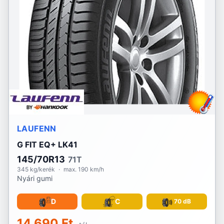
LAUFENN
G FIT EQ+ LK41
145/70R13
71T
345 kg/kerék
·
max. 190 km/h
Nyári gumi
D
C
70 dB
14 690 Ft