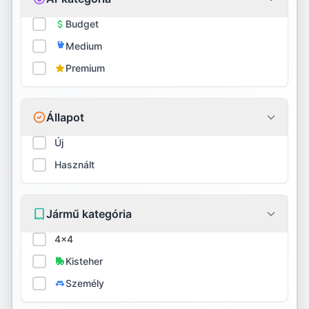
Firestone
Budget
Medium
Fortune
Premium
Fulda
General
Állapot
GITI
Új
Használt
Goodride
Goodyear
Jármű kategória
Gripmax
4x4
GT Radial
Kisteher
Személy
Habilead