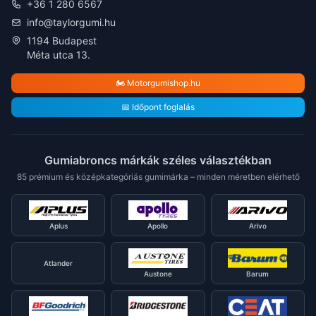
+36 1 280 6567
info@taylorgumi.hu
1194 Budapest
Méta utca 13.
🏍️ Motorgumishop.hu
📅 Időpont foglalás
Gumiabroncs márkák széles választékban
85 prémium és középkategóriás gumimárka – minden méretben elérhető
Aplus
Apollo
Arivo
Atlander
Austone
Barum