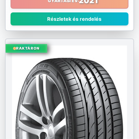
2021
GYÁRTÁSI ÉV:
Sumitomo
Részletek és rendelés
Sunny
Taurus
RAKTÁRON
Tourador
Toyo
Tracmax
Triangle
Tristar
Uniroyal
Viking