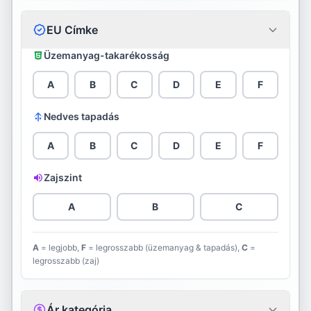
Continental
EU Címke
Cooper
Üzemanyag-takarékosság
Davanti
A
B
C
D
E
F
Debica
Nedves tapadás
Diamondback
A
B
C
D
E
F
Diplomat
Zajszint
Double Star
A
B
C
Dunlop
A
= legjobb,
F
= legrosszabb (üzemanyag & tapadás),
C
=
legrosszabb (zaj)
Evergreen
Falken
Ár kategória