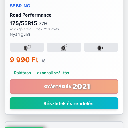
SEBRING
Road Performance
175/55R15
77H
412 kg/kerék
·
max. 210 km/h
Nyári gumi
9 990 Ft
-tól
Raktáron — azonnali szállítás
2021
GYÁRTÁSI ÉV:
Részletek és rendelés