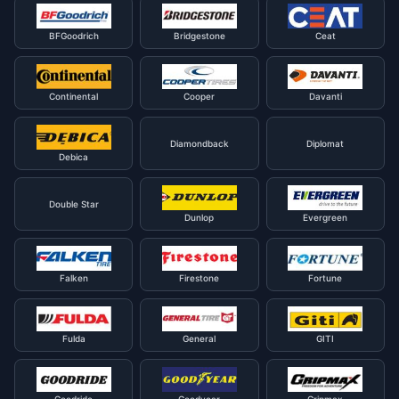
BFGoodrich
Bridgestone
Ceat
Continental
Cooper
Davanti
Diamondback
Diplomat
Debica
Double Star
Dunlop
Evergreen
Falken
Firestone
Fortune
Fulda
General
GITI