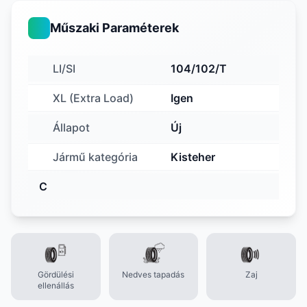
Műszaki Paraméterek
LI/SI
104/102/T
XL (Extra Load)
Igen
Állapot
Új
Jármű kategória
Kisteher
C
Gördülési
Nedves tapadás
Zaj
ellenállás