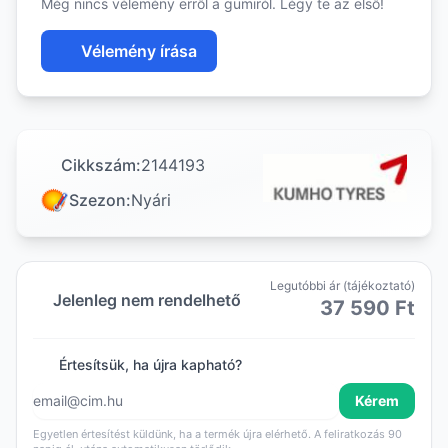
Még nincs vélemény erről a gumiról. Légy te az első!
Vélemény írása
Cikkszám:
2144193
Szezon:
Nyári
Legutóbbi ár (tájékoztató)
Jelenleg nem rendelhető
37 590 Ft
Értesítsük, ha újra kapható?
Kérem
Egyetlen értesítést küldünk, ha a termék újra elérhető. A feliratkozás 90