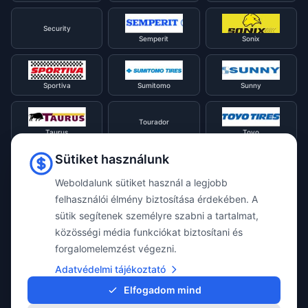
Security
Semperit
Sonix
Sportiva
Sumitomo
Sunny
Tourador
Taurus
Toyo
Sütiket használunk
Tracmax
Tristar
Triangle
Weboldalunk sütiket használ a legjobb
felhasználói élmény biztosítása érdekében. A
sütik segítenek személyre szabni a tartalmat,
Viking
Voyager
Uniroyal
közösségi média funkciókat biztosítani és
forgalomelemzést végezni.
Waterfall
Westlake
Adatvédelmi tájékoztató
Vredestein
Elfogadom mind