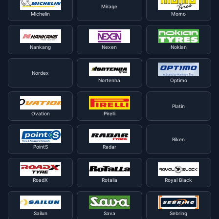
Mirage
Michelin
Momo
Nankang
Nexen
Nokian
Nordex
Nortenha
Optimo
Platin
Ovation
Pirelli
Riken
PointS
Radar
RoadX
Rotalla
Royal Black
Sailun
Sava
Sebring