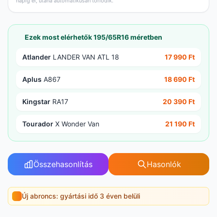
napig él, utána automatikusan törlődik.
Ezek most elérhetők 195/65R16 méretben
Atlander
LANDER VAN ATL 18
17 990 Ft
Aplus
A867
18 690 Ft
Kingstar
RA17
20 390 Ft
Tourador
X Wonder Van
21 190 Ft
Összehasonlítás
Hasonlók
Új abroncs: gyártási idő 3 éven belüli