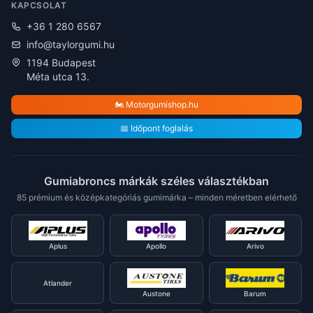
KAPCSOLAT
+36 1 280 6567
info@taylorgumi.hu
1194 Budapest
Méta utca 13.
🏍️ Motorgumishop.hu
📅 Időpont foglalás
Gumiabroncs márkák széles választékban
85 prémium és középkategóriás gumimárka – minden méretben elérhető
Aplus
Apollo
Arivo
Atlander
Austone
Barum