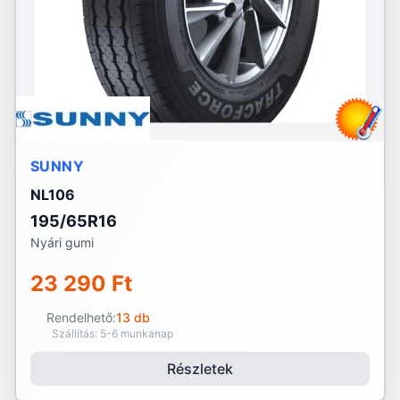
SUNNY
NL106
195/65R16
Nyári gumi
23 290 Ft
Rendelhető:
13 db
Szállítás: 5-6 munkanap
Részletek