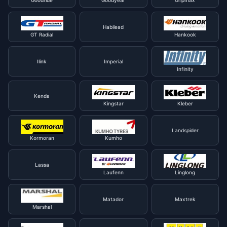
Goodride
Goodyear
Gripmax
Habilead
GT Radial
Hankook
Ilink
Imperial
Infinity
Kenda
Kingstar
Kleber
Landspider
Kormoran
Kumho
Lassa
Laufenn
Linglong
Matador
Maxtrek
Marshal