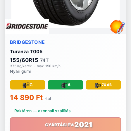
BRIDGESTONE
Turanza T005
155/60R15
74T
375 kg/kerék
·
max. 190 km/h
Nyári gumi
C
A
70 dB
14 890 Ft
-tól
Raktáron — azonnali szállítás
2021
GYÁRTÁSI ÉV: