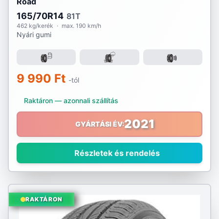
Road
165/70R14
81T
462 kg/kerék
·
max. 190 km/h
Nyári gumi
9 990 Ft
-tól
Raktáron — azonnali szállítás
2021
GYÁRTÁSI ÉV:
Részletek és rendelés
RAKTÁRON