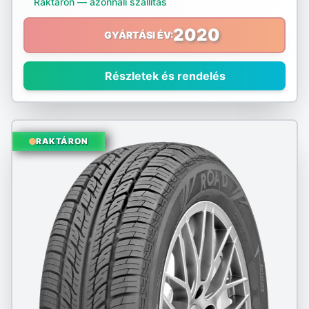
Raktáron — azonnali szállítás
Nokian
2020
GYÁRTÁSI ÉV:
Nordex
Részletek és rendelés
Nortenha
Optimo
RAKTÁRON
Ovation
Pirelli
Platin
PointS
Radar
Riken