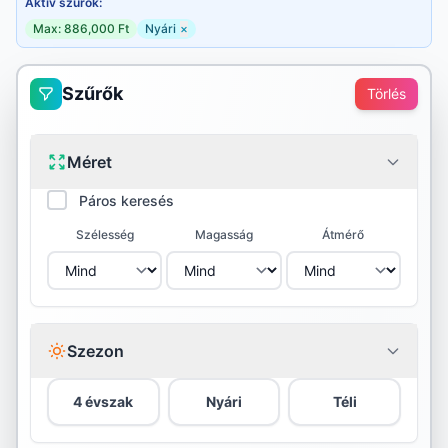
Aktív szűrők:
Max: 886,000 Ft
Nyári
×
Szűrők
Törlés
Méret
Páros keresés
Szélesség
Magasság
Átmérő
Szezon
4 évszak
Nyári
Téli