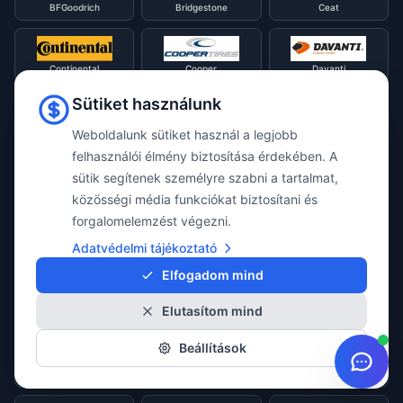
BFGoodrich
Bridgestone
Ceat
Continental
Cooper
Davanti
Sütiket használunk
Diamondback
Diplomat
Debica
Weboldalunk sütiket használ a legjobb
felhasználói élmény biztosítása érdekében. A
sütik segítenek személyre szabni a tartalmat,
Double Star
Dunlop
Evergreen
közösségi média funkciókat biztosítani és
forgalomelemzést végezni.
Adatvédelmi tájékoztató
Falken
Firestone
Fortune
Elfogadom mind
Elutasítom mind
Fulda
General
GITI
Beállítások
Goodride
Goodyear
Gripmax