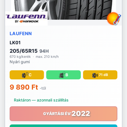
Voyager
Vredestein
Waterfall
LAUFENN
LK01
Westlake
205/65R15
94H
Yokohama
670 kg/kerék
·
max. 210 km/h
Nyári gumi
C
B
71 dB
9 890 Ft
-tól
Raktáron — azonnali szállítás
2022
GYÁRTÁSI ÉV: