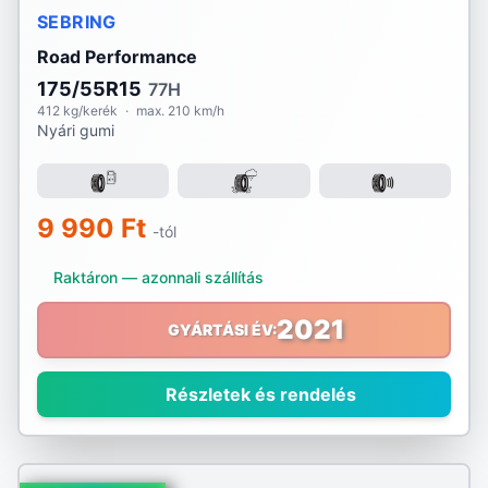
SEBRING
Road Performance
175/55R15
77H
412 kg/kerék
·
max. 210 km/h
Nyári gumi
9 990 Ft
-tól
Raktáron — azonnali szállítás
2021
GYÁRTÁSI ÉV:
Részletek és rendelés