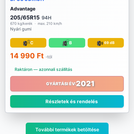
Advantage
205/65R15
94H
670 kg/kerék
·
max. 210 km/h
Nyári gumi
C
B
69 dB
14 990 Ft
-tól
Raktáron — azonnali szállítás
2021
GYÁRTÁSI ÉV:
Részletek és rendelés
További termékek betöltése