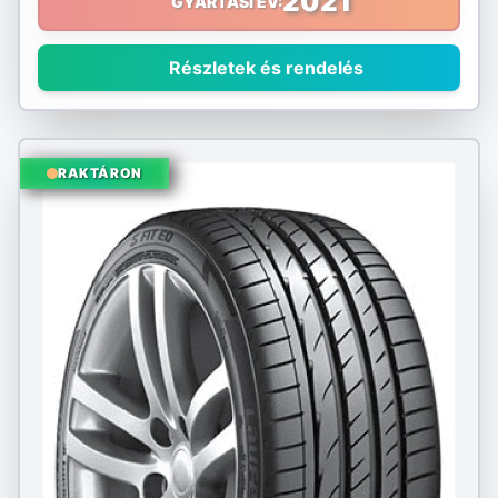
2021
GYÁRTÁSI ÉV:
Sumitomo
Részletek és rendelés
Sunny
Taurus
RAKTÁRON
Tourador
Toyo
Tracmax
Triangle
Tristar
Uniroyal
Viking