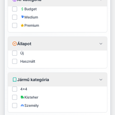
Firestone
Budget
Medium
Fortune
Premium
Fulda
General
Állapot
GITI
Új
Használt
Goodride
Goodyear
Jármű kategória
Gripmax
4x4
GT Radial
Kisteher
Személy
Habilead