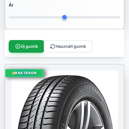
Ár
Hankook
Ilink
Imperial
Infinity
Új gumik
Használt gumik
Kenda
Kingstar
RAKTÁRON
Kleber
Kormoran
Kumho
Landspider