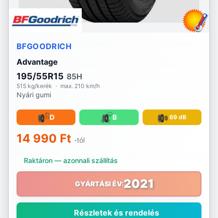
BFGOODRICH
Advantage
195/55R15
85H
515 kg/kerék
·
max. 210 km/h
Nyári gumi
D
B
69 dB
14 990 Ft
-tól
Raktáron — azonnali szállítás
2021
GYÁRTÁSI ÉV:
Részletek és rendelés