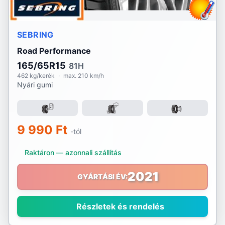
SEBRING
Road Performance
165/65R15
81H
462 kg/kerék
·
max. 210 km/h
Nyári gumi
9 990 Ft
-tól
Raktáron — azonnali szállítás
2021
GYÁRTÁSI ÉV:
Részletek és rendelés