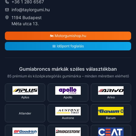
+36 1 280 6567
info@taylorgumi.hu
1194 Budapest
Méta utca 13.
🏍️ Motorgumishop.hu
📅 Időpont foglalás
Gumiabroncs márkák széles választékban
85 prémium és középkategóriás gumimárka – minden méretben elérhető
Aplus
Apollo
Arivo
Atlander
Austone
Barum