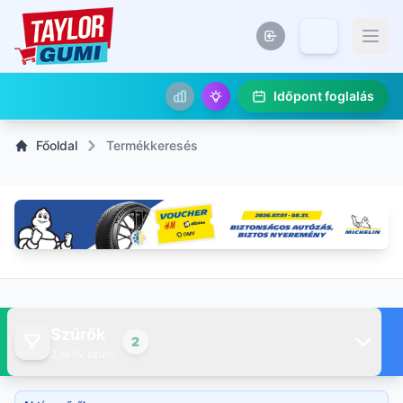
Időpont foglalás
Főoldal
Termékkeresés
Szűrők
2
2 aktív szűrő