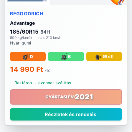
BFGOODRICH
Advantage
185/60R15
84H
500 kg/kerék
·
max. 210 km/h
Nyári gumi
D
B
69 dB
14 990 Ft
-tól
Raktáron — azonnali szállítás
2021
GYÁRTÁSI ÉV:
Részletek és rendelés