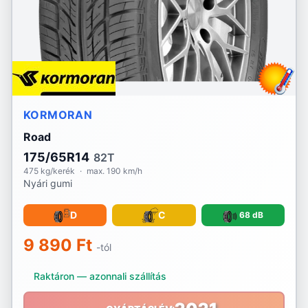
RoadX
Rotalla
Royal Black
KORMORAN
Sailun
Road
Sava
175/65R14
82T
475 kg/kerék
·
max. 190 km/h
Sebring
Nyári gumi
Security
D
C
68 dB
Semperit
9 890 Ft
-tól
Sonix
Raktáron — azonnali szállítás
Sportiva