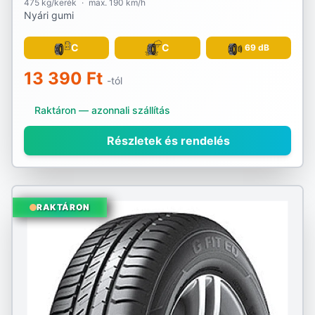
475 kg/kerék
·
max. 190 km/h
Nyári gumi
C
C
69 dB
13 390 Ft
-tól
Raktáron — azonnali szállítás
Részletek és rendelés
RAKTÁRON