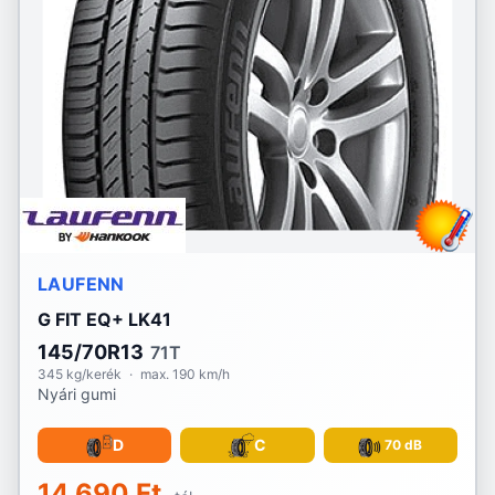
LAUFENN
G FIT EQ+ LK41
145/70R13
71T
345 kg/kerék
·
max. 190 km/h
Nyári gumi
D
C
70 dB
14 690 Ft