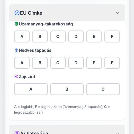
Continental
EU Címke
Cooper
Üzemanyag-takarékosság
Davanti
A
B
C
D
E
F
Debica
Nedves tapadás
Diamondback
A
B
C
D
E
F
Diplomat
Zajszint
Double Star
A
B
C
Dunlop
A
= legjobb,
F
= legrosszabb (üzemanyag & tapadás),
C
=
legrosszabb (zaj)
Evergreen
Falken
Ár kategória