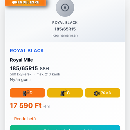
RENDELÉSRE
ROYAL BLACK
185/65R15
Kép hamarosan
ROYAL BLACK
Royal Mile
185/65R15
88H
560 kg/kerék
·
max. 210 km/h
Nyári gumi
D
C
70 dB
17 590 Ft
-tól
Rendelhető