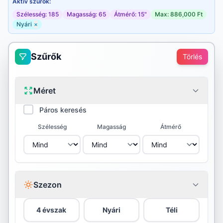
Aktív szűrők:
Szélesség: 185
Magasság: 65
Átmérő: 15"
Max: 886,000 Ft
Nyári
×
Szűrők
Törlés
Méret
Páros keresés
Szélesség
Magasság
Átmérő
Szezon
4 évszak
Nyári
Téli