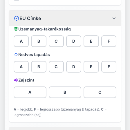
Ceat
Continental
EU Címke
Cooper
Üzemanyag-takarékosság
Davanti
A
B
C
D
E
F
Debica
Nedves tapadás
Diamondback
A
B
C
D
E
F
Diplomat
Zajszint
Double Star
A
B
C
Dunlop
A
= legjobb,
F
= legrosszabb (üzemanyag & tapadás),
C
=
legrosszabb (zaj)
Evergreen
Falken