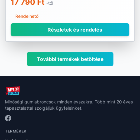
17 790 Ft
-tól
Rendelhető
Részletek és rendelés
További termékek betöltése
Minőségi gumiabroncsok minden évszakra. Több mint 20 éves
tapasztalattal szolgáljuk ügyfeleinket.
TERMÉKEK