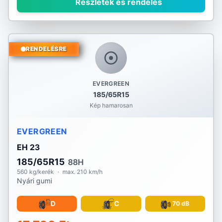
Részletek és rendelés
RENDELÉSRE
EVERGREEN
185/65R15
Kép hamarosan
EVERGREEN
EH 23
185/65R15
88H
560 kg/kerék
·
max. 210 km/h
Nyári gumi
D
C
70 dB