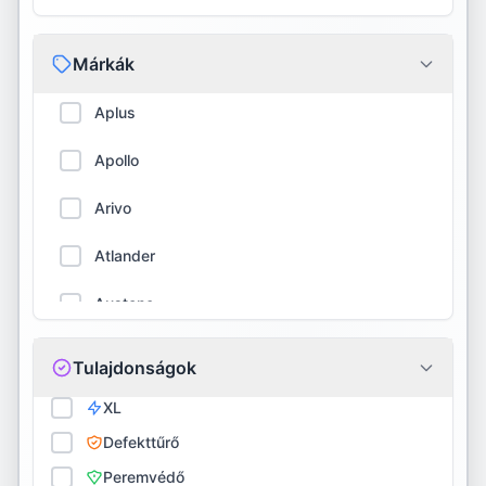
Márkák
Aplus
Apollo
Arivo
Atlander
Austone
Barum
Tulajdonságok
BFGoodrich
XL
Defekttűrő
Bridgestone
Peremvédő