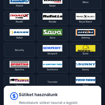
Riken
PointS
Radar
RoadX
Rotalla
Royal Black
Sailun
Sava
Sebring
Security
Semperit
Sonix
Sportiva
Sumitomo
Sunny
Tourador
Taurus
Toyo
Sütiket használunk
Tracmax
Tristar
Triangle
Weboldalunk sütiket használ a legjobb