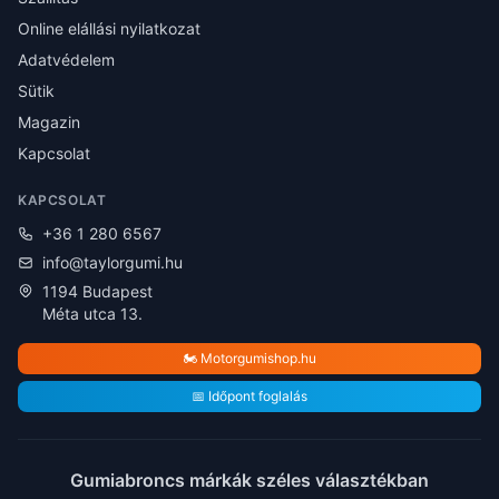
Online elállási nyilatkozat
Adatvédelem
Sütik
Magazin
Kapcsolat
KAPCSOLAT
+36 1 280 6567
info@taylorgumi.hu
1194 Budapest
Méta utca 13.
🏍️ Motorgumishop.hu
📅 Időpont foglalás
Gumiabroncs márkák széles választékban