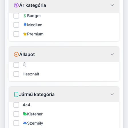
Ár kategória
Firestone
Budget
Medium
Fortune
Premium
Fulda
General
Állapot
GITI
Új
Használt
Goodride
Goodyear
Jármű kategória
Gripmax
4x4
GT Radial
Kisteher
Személy
Habilead