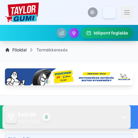
Időpont foglalás
Főoldal
Termékkeresés
Szűrők
5
5 aktív szűrő