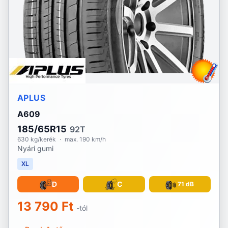
APLUS
A609
185/65R15
92T
630 kg/kerék
·
max. 190 km/h
Nyári gumi
XL
D
C
71 dB
13 790 Ft
-tól