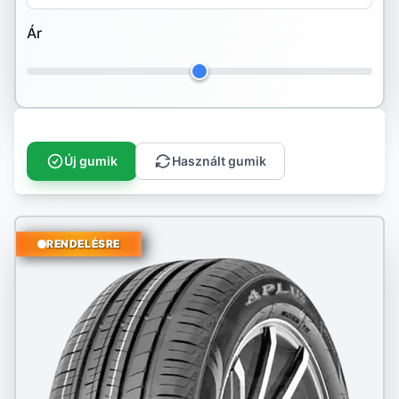
Ár
Hankook
Ilink
Imperial
Infinity
Új gumik
Használt gumik
Kenda
Kingstar
RENDELÉSRE
Kleber
Kormoran
Kumho
Landspider