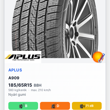
APLUS
A909
185/65R15
88H
560 kg/kerék
·
max. 210 km/h
Nyári gumi
B
D
71 dB