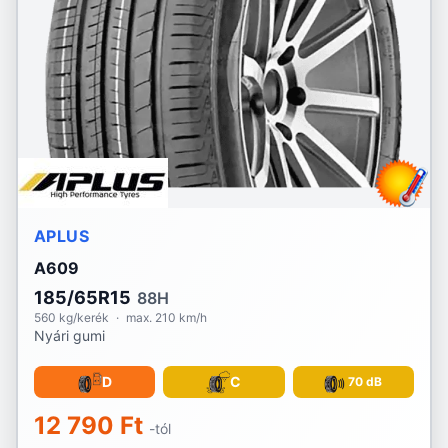
Lassa
Laufenn
Linglong
Marshal
Matador
APLUS
Maxtrek
A609
Michelin
185/65R15
88H
560 kg/kerék
·
max. 210 km/h
Nyári gumi
Mirage
Momo
D
C
70 dB
12 790 Ft
Nankang
-tól