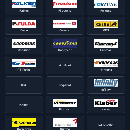
Falken
Firestone
Fortune
Fulda
General
GITI
Goodride
Goodyear
Gripmax
Habilead
GT Radial
Hankook
Ilink
Imperial
Infinity
Kenda
Kingstar
Kleber
Landspider
Kormoran
Kumho