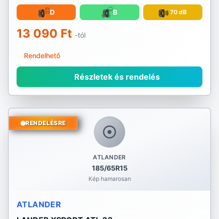
Riken
D
B
70 dB
RoadX
13 090 Ft
-tól
Rotalla
Rendelhető
Royal Black
Részletek és rendelés
Sailun
Sava
RENDELÉSRE
Sebring
Security
ATLANDER
185/65R15
Semperit
Kép hamarosan
Sonix
ATLANDER