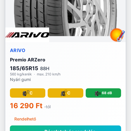
ARIVO
Premio ARZero
185/65R15
88H
560 kg/kerék
·
max. 210 km/h
Nyári gumi
C
C
68 dB
16 290 Ft
-tól
Rendelhető