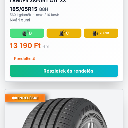
LANDER XSPORT ATL 33
Sportiva
185/65R15
88H
Sumitomo
560 kg/kerék
·
max. 210 km/h
Nyári gumi
Sunny
B
C
70 dB
Taurus
13 190 Ft
-tól
Tourador
Rendelhető
Toyo
Részletek és rendelés
Tracmax
Triangle
RENDELÉSRE
Tristar
Uniroyal
Viking