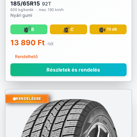
185/65R15
92T
630 kg/kerék
·
max. 190 km/h
Nyári gumi
B
C
70 dB
13 890 Ft
-tól
Rendelhető
Részletek és rendelés
RENDELÉSRE