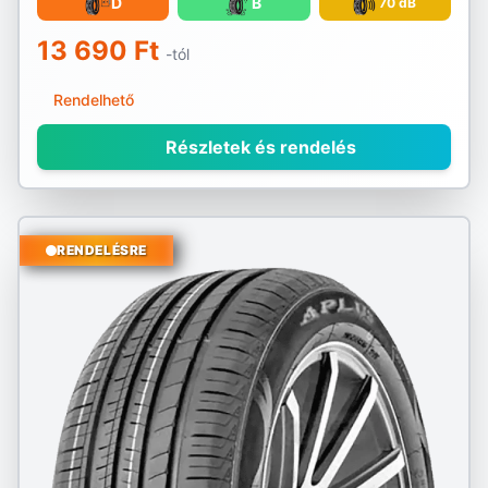
D
B
70 dB
13 690 Ft
-tól
Rendelhető
Részletek és rendelés
RENDELÉSRE