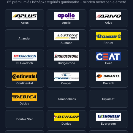
85 prémium és középkategóriás gumimárka – minden méretben elérhető
Aplus
Apollo
Arivo
Atlander
Austone
Barum
BFGoodrich
Bridgestone
Ceat
Continental
Cooper
Davanti
Diamondback
Diplomat
Debica
Double Star
Dunlop
Evergreen