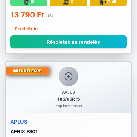
B
C
71 dB
13 790 Ft
-tól
Rendelhető
Részletek és rendelés
RENDELÉSRE
APLUS
185/65R15
Kép hamarosan
APLUS
AERIX FS01