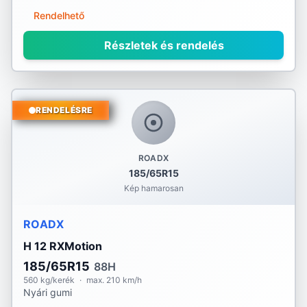
Nexen
Rendelhető
Nokian
Részletek és rendelés
Nordex
Nortenha
RENDELÉSRE
Optimo
ROADX
Ovation
185/65R15
Kép hamarosan
Pirelli
ROADX
Platin
H 12 RXMotion
PointS
185/65R15
88H
560 kg/kerék
·
max. 210 km/h
Radar
Nyári gumi