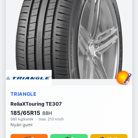
Voyager
Vredestein
Waterfall
Westlake
Yokohama
TRIANGLE
ReliaXTouring TE307
185/65R15
88H
560 kg/kerék
·
max. 210 km/h
Nyári gumi