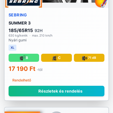
SEBRING
SUMMER 3
185/65R15
92H
630 kg/kerék
·
max. 210 km/h
Nyári gumi
XL
B
C
71 dB
17 190 Ft
-tól
Rendelhető
Részletek és rendelés