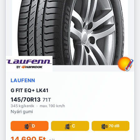
LAUFENN
G FIT EQ+ LK41
145/70R13
71T
345 kg/kerék
·
max. 190 km/h
Nyári gumi
D
C
70 dB
14 690 Ft