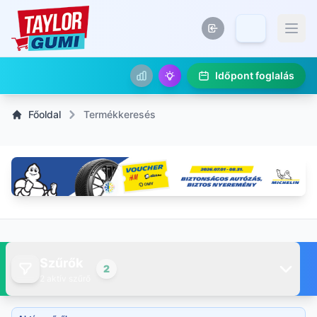
Időpont foglalás
Főoldal
Termékkeresés
Szűrők
2
2 aktív szűrő