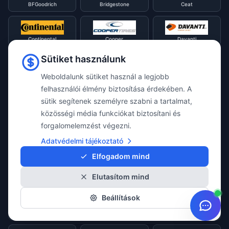
BFGoodrich
Bridgestone
Ceat
Continental
Cooper
Davanti
Sütiket használunk
Diamondback
Diplomat
Debica
Weboldalunk sütiket használ a legjobb
felhasználói élmény biztosítása érdekében. A
sütik segítenek személyre szabni a tartalmat,
Double Star
Dunlop
Evergreen
közösségi média funkciókat biztosítani és
forgalomelemzést végezni.
Adatvédelmi tájékoztató
Falken
Firestone
Fortune
Elfogadom mind
Elutasítom mind
Fulda
General
GITI
Beállítások
Goodride
Goodyear
Gripmax