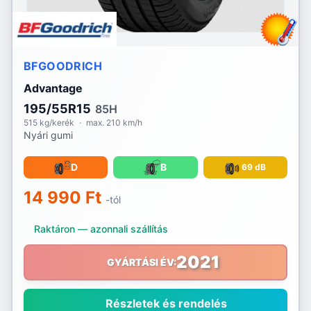
BFGOODRICH
Advantage
195/55R15
85H
515 kg/kerék
·
max. 210 km/h
Nyári gumi
D
B
69 dB
14 990 Ft
-tól
Raktáron — azonnali szállítás
2021
GYÁRTÁSI ÉV:
Részletek és rendelés