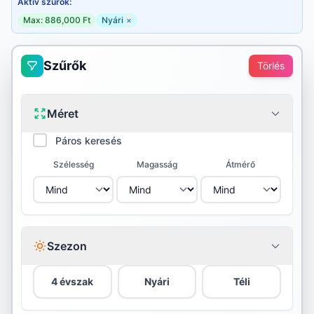
Aktív szűrők:
Max: 886,000 Ft
Nyári
×
Szűrők
Törlés
Méret
Páros keresés
Szélesség
Magasság
Átmérő
Szezon
4 évszak
Nyári
Téli