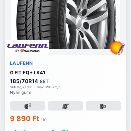
Lassa
Laufenn
Linglong
Marshal
Matador
LAUFENN
Maxtrek
G FIT EQ+ LK41
Michelin
185/70R14
88T
560 kg/kerék
·
max. 190 km/h
Nyári gumi
Mirage
Momo
9 890 Ft
Nankang
-tól
Nexen