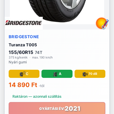
BRIDGESTONE
Turanza T005
155/60R15
74T
375 kg/kerék
·
max. 190 km/h
Nyári gumi
C
A
70 dB
14 890 Ft
-tól
Raktáron — azonnali szállítás
2021
GYÁRTÁSI ÉV: