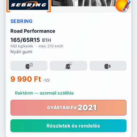
SEBRING
Road Performance
165/65R15
81H
462 kg/kerék
·
max. 210 km/h
Nyári gumi
9 990 Ft
-tól
Raktáron — azonnali szállítás
2021
GYÁRTÁSI ÉV:
Részletek és rendelés