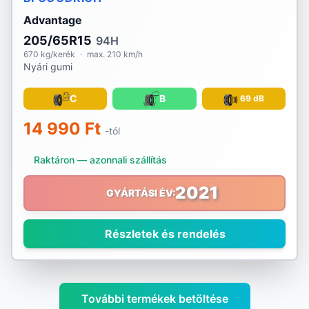
Advantage
205/65R15
94H
670 kg/kerék
·
max. 210 km/h
Nyári gumi
C
B
69 dB
14 990 Ft
-tól
Raktáron — azonnali szállítás
2021
GYÁRTÁSI ÉV:
Részletek és rendelés
További termékek betöltése