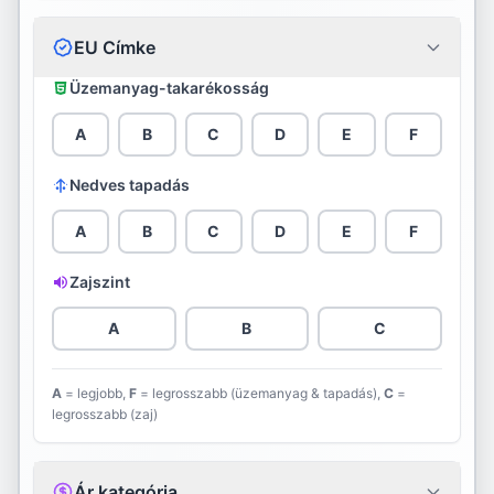
Continental
EU Címke
Cooper
Üzemanyag-takarékosság
Davanti
A
B
C
D
E
F
Debica
Nedves tapadás
Diamondback
A
B
C
D
E
F
Diplomat
Zajszint
Double Star
A
B
C
Dunlop
A
= legjobb,
F
= legrosszabb (üzemanyag & tapadás),
C
=
legrosszabb (zaj)
Evergreen
Falken
Ár kategória