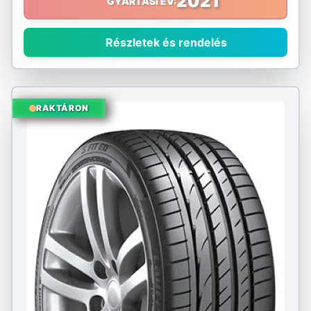
2021
GYÁRTÁSI ÉV:
Sumitomo
Részletek és rendelés
Sunny
Taurus
RAKTÁRON
Tourador
Toyo
Tracmax
Triangle
Tristar
Uniroyal
Viking