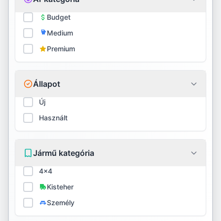
Firestone
Budget
Medium
Fortune
Premium
Fulda
General
Állapot
GITI
Új
Használt
Goodride
Goodyear
Jármű kategória
Gripmax
4x4
GT Radial
Kisteher
Személy
Habilead