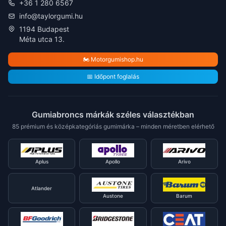
+36 1 280 6567
info@taylorgumi.hu
1194 Budapest
Méta utca 13.
🏍️ Motorgumishop.hu
📅 Időpont foglalás
Gumiabroncs márkák széles választékban
85 prémium és középkategóriás gumimárka – minden méretben elérhető
Aplus
Apollo
Arivo
Atlander
Austone
Barum