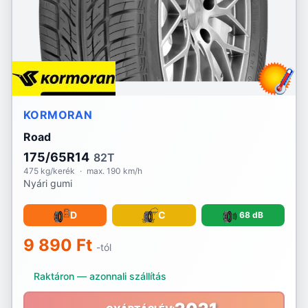
RoadX
Rotalla
Royal Black
KORMORAN
Sailun
Road
Sava
175/65R14
82T
475 kg/kerék
·
max. 190 km/h
Sebring
Nyári gumi
Security
D
C
68 dB
Semperit
9 890 Ft
-tól
Sonix
Raktáron — azonnali szállítás
Sportiva