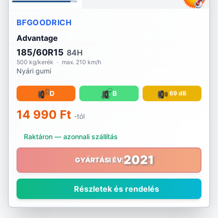
BFGOODRICH
Advantage
185/60R15
84H
500 kg/kerék
·
max. 210 km/h
Nyári gumi
D
B
69 dB
14 990 Ft
-tól
Raktáron — azonnali szállítás
2021
GYÁRTÁSI ÉV:
Részletek és rendelés