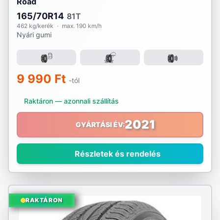
Road
165/70R14
81T
462 kg/kerék
·
max. 190 km/h
Nyári gumi
9 990 Ft
-tól
Raktáron — azonnali szállítás
2021
GYÁRTÁSI ÉV:
Részletek és rendelés
RAKTÁRON