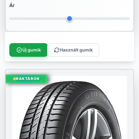
Ár
Hankook
Ilink
Imperial
Infinity
Új gumik
Használt gumik
Kenda
Kingstar
RAKTÁRON
Kleber
Kormoran
Kumho
Landspider