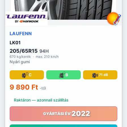
Voyager
Vredestein
Waterfall
LAUFENN
LK01
Westlake
205/65R15
94H
Yokohama
670 kg/kerék
·
max. 210 km/h
Nyári gumi
C
B
71 dB
9 890 Ft
-tól
Raktáron — azonnali szállítás
2022
GYÁRTÁSI ÉV: