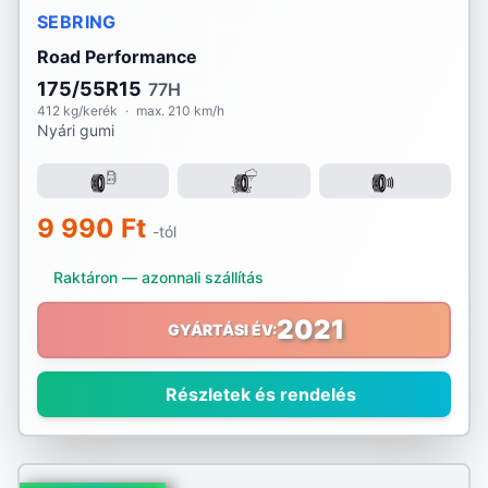
SEBRING
Road Performance
175/55R15
77H
412 kg/kerék
·
max. 210 km/h
Nyári gumi
9 990 Ft
-tól
Raktáron — azonnali szállítás
2021
GYÁRTÁSI ÉV:
Részletek és rendelés