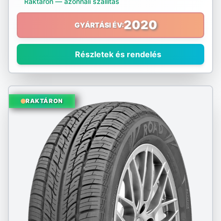
Raktáron — azonnali szállítás
Nokian
2020
GYÁRTÁSI ÉV:
Nordex
Részletek és rendelés
Nortenha
Optimo
RAKTÁRON
Ovation
Pirelli
Platin
PointS
Radar
Riken