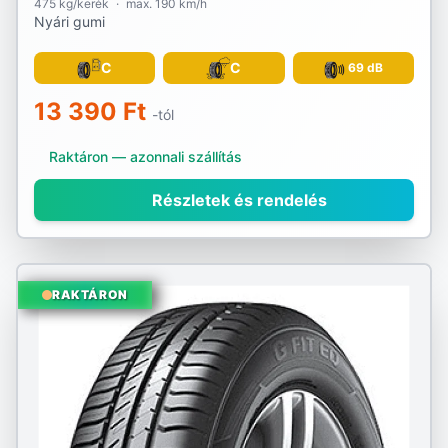
475 kg/kerék
·
max. 190 km/h
Nyári gumi
C
C
69 dB
13 390 Ft
-tól
Raktáron — azonnali szállítás
Részletek és rendelés
RAKTÁRON