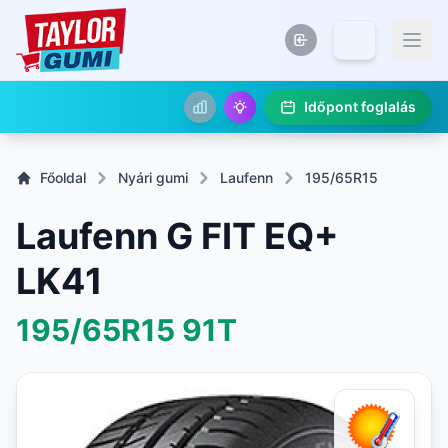
Időpont foglalás
Főoldal
Nyári gumi
Laufenn
195/65R15
Laufenn G FIT EQ+
LK41
195/65R15
91T