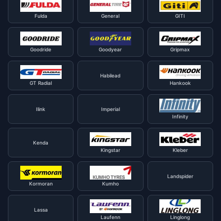
Fulda
General
GITI
Goodride
Goodyear
Gripmax
Habilead
GT Radial
Hankook
Ilink
Imperial
Infinity
Kenda
Kingstar
Kleber
Landspider
Kormoran
Kumho
Lassa
Laufenn
Linglong