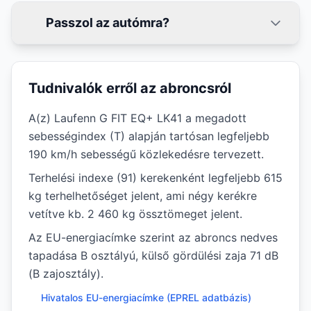
Passzol az autómra?
Tudnivalók erről az abroncsról
A(z) Laufenn G FIT EQ+ LK41 a megadott
sebességindex (T) alapján tartósan legfeljebb
190 km/h sebességű közlekedésre tervezett.
Terhelési indexe (91) kerekenként legfeljebb 615
kg terhelhetőséget jelent, ami négy kerékre
vetítve kb. 2 460 kg össztömeget jelent.
Az EU-energiacímke szerint az abroncs nedves
tapadása B osztályú, külső gördülési zaja 71 dB
(B zajosztály).
Hivatalos EU-energiacímke (EPREL adatbázis)