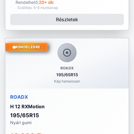
Rendelhető:
20+ db
Szállítás: 5-6 munkanap
Részletek
RENDELÉSRE
ROADX
195/65R15
Kép hamarosan
ROADX
H 12 RXMotion
195/65R15
Nyári gumi