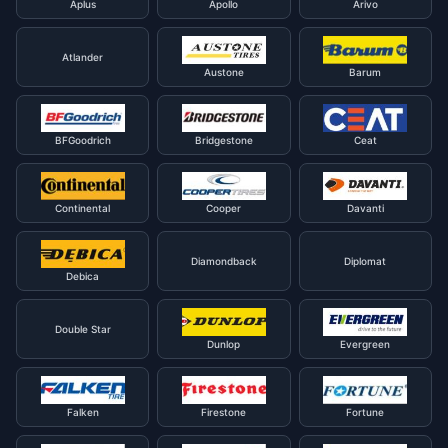
Aplus
Apollo
Arivo
Atlander
Austone
Barum
BFGoodrich
Bridgestone
Ceat
Continental
Cooper
Davanti
Diamondback
Diplomat
Debica
Double Star
Dunlop
Evergreen
Falken
Firestone
Fortune