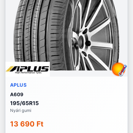
APLUS
A609
195/65R15
Nyári gumi
13 690 Ft