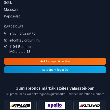
Sütik
Magazin
Kapcsolat
KAPCSOLAT
+36 1 280 6567
info@taylorgumi.hu
1194 Budapest
Méta utca 13.
🏍️ Motorgumishop.hu
📅 Időpont foglalás
Gumiabroncs márkák széles választékban
85 prémium és középkategóriás gumimárka – minden méretben elérhető