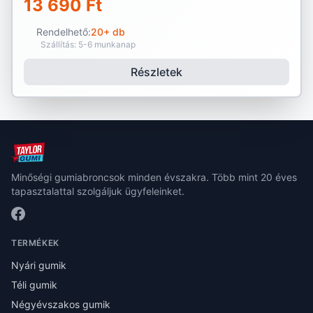
13 690 Ft
Rendelhető:
20+ db
Szállítás: 5-6 munkanap
Részletek
Minőségi gumiabroncsok minden évszakra. Több mint 20 éves
tapasztalattal szolgáljuk ügyfeleinket.
TERMÉKEK
Nyári gumik
Téli gumik
Négyévszakos gumik