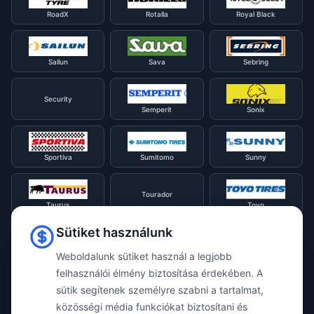
RoadX
Rotalla
Royal Black
Sailun
Sava
Sebring
Security
Semperit
Sonix
Sportiva
Sumitomo
Sunny
Tourador
Taurus
Toyo
Sütiket használunk
Tracmax
Tristar
Triangle
Weboldalunk sütiket használ a legjobb
felhasználói élmény biztosítása érdekében. A
sütik segítenek személyre szabni a tartalmat,
Viking
Voyager
Uniroyal
közösségi média funkciókat biztosítani és