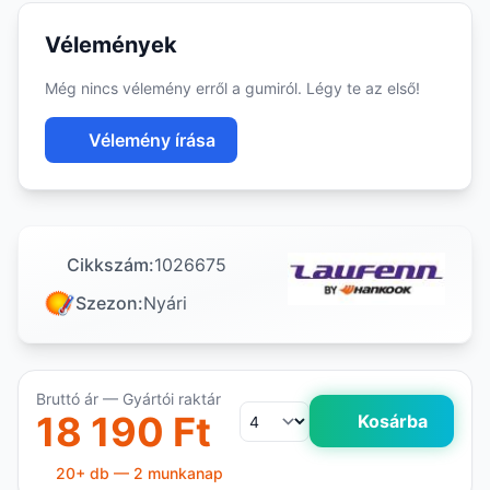
Vélemények
Még nincs vélemény erről a gumiról. Légy te az első!
Vélemény írása
Cikkszám:
1026675
Szezon:
Nyári
Bruttó ár — Gyártói raktár
18 190 Ft
Kosárba
20+ db — 2 munkanap