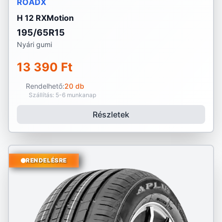
ROADX
H 12 RXMotion
195/65R15
Nyári gumi
13 390 Ft
Rendelhető:
20 db
Szállítás: 5-6 munkanap
Részletek
RENDELÉSRE