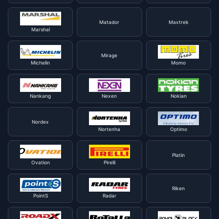
Matador
Maxtrek
Marshal
Mirage
Michelin
Momo
Nankang
Nexen
Nokian
Nordex
Nortenha
Optimo
Platin
Ovation
Pirelli
Riken
PointS
Radar