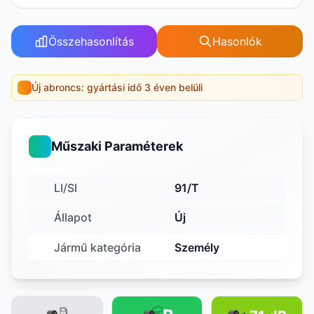
Összehasonlítás
Hasonlók
Új abroncs: gyártási idő 3 éven belüli
Műszaki Paraméterek
LI/SI
91/T
Állapot
Új
Jármű kategória
Személy