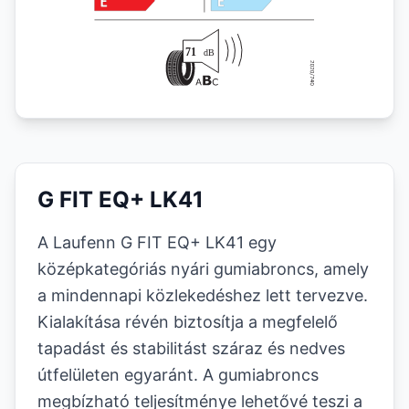
G FIT EQ+ LK41
A Laufenn G FIT EQ+ LK41 egy
középkategóriás nyári gumiabroncs, amely
a mindennapi közlekedéshez lett tervezve.
Kialakítása révén biztosítja a megfelelő
tapadást és stabilitást száraz és nedves
útfelületen egyaránt. A gumiabroncs
megbízható teljesítménye lehetővé teszi a