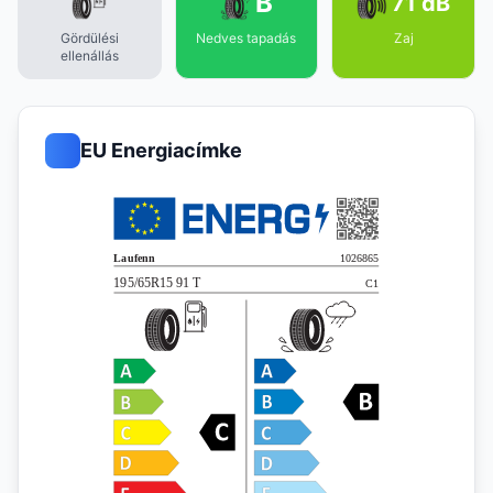
B
71 dB
Gördülési
Nedves tapadás
Zaj
ellenállás
EU Energiacímke