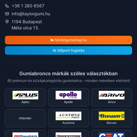
+36 1 280 6567
info@taylorgumi.hu
1194 Budapest
Méta utca 13.
🏍️ Motorgumishop.hu
📅 Időpont foglalás
Gumiabroncs márkák széles választékban
85 prémium és középkategóriás gumimárka – minden méretben elérhető
Aplus
Apollo
Arivo
Atlander
Austone
Barum