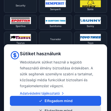
Security
Semperit
Sonix
Sportiva
Sumitomo
Sunny
Tourador
Taurus
Toyo
Sütiket használunk
Tracmax
Tristar
Triangle
Weboldalunk sütiket használ a legjobb
felhasználói élmény biztosítása érdekében. A
Viking
Voyager
sütik segítenek személyre szabni a tartalmat,
Uniroyal
közösségi média funkciókat biztosítani és
forgalomelemzést végezni.
Waterfall
Westlake
Adatvédelmi tájékoztató
Vredestein
Elfogadom mind
Elutasítom mind
Yokohama