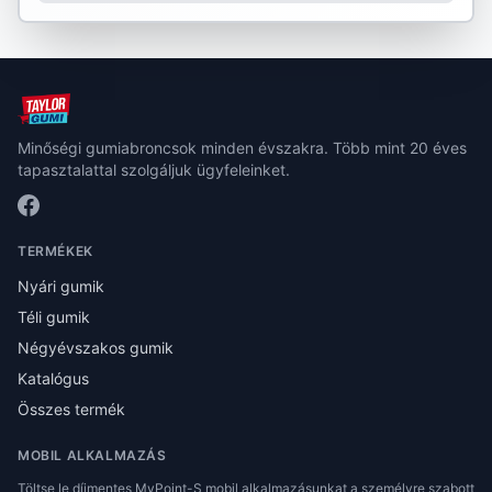
Minőségi gumiabroncsok minden évszakra. Több mint 20 éves
tapasztalattal szolgáljuk ügyfeleinket.
TERMÉKEK
Nyári gumik
Téli gumik
Négyévszakos gumik
Katalógus
Összes termék
MOBIL ALKALMAZÁS
Töltse le díjmentes MyPoint-S mobil alkalmazásunkat a személyre szabott