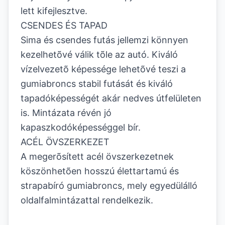
lett kifejlesztve.
CSENDES ÉS TAPAD
Sima és csendes futás jellemzi könnyen
kezelhetõvé válik tõle az autó. Kiváló
vízelvezetõ képessége lehetõvé teszi a
gumiabroncs stabil futását és kiváló
tapadóképességét akár nedves útfelületen
is. Mintázata révén jó
kapaszkodóképességgel bír.
ACÉL ÖVSZERKEZET
A megerõsített acél övszerkezetnek
köszönhetõen hosszú élettartamú és
strapabíró gumiabroncs, mely egyedülálló
oldalfalmintázattal rendelkezik.