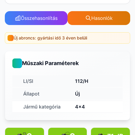
Összehasonlítás
Hasonlók
Új abroncs: gyártási idő 3 éven belüli
Műszaki Paraméterek
LI/SI
112/H
Állapot
Új
Jármű kategória
4x4