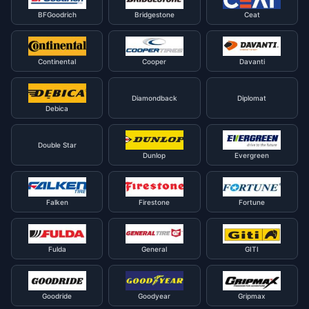
BFGoodrich
Bridgestone
Ceat
Continental
Cooper
Davanti
Diamondback
Diplomat
Debica
Double Star
Dunlop
Evergreen
Falken
Firestone
Fortune
Fulda
General
GITI
Goodride
Goodyear
Gripmax