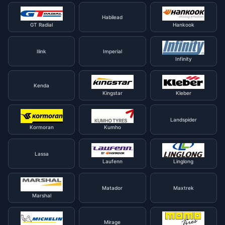
Habilead
GT Radial
Hankook
Ilink
Imperial
Infinity
Kenda
Kingstar
Kleber
Landspider
Kormoran
Kumho
Lassa
Laufenn
Linglong
Matador
Maxtrek
Marshal
Mirage