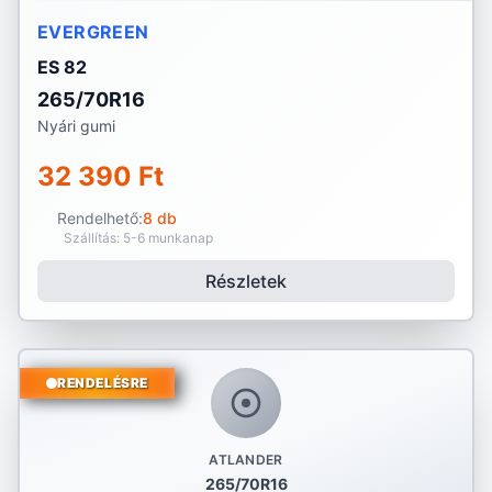
EVERGREEN
ES 82
265/70R16
Nyári gumi
32 390 Ft
Rendelhető:
8 db
Szállítás: 5-6 munkanap
Részletek
RENDELÉSRE
ATLANDER
265/70R16