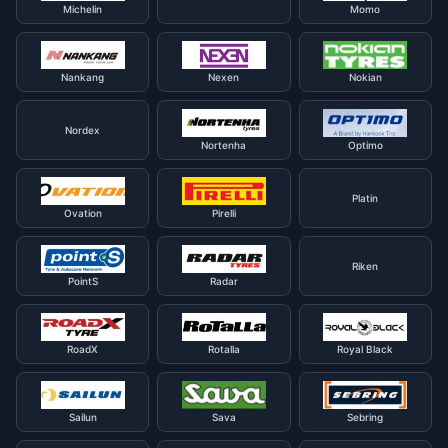
Michelin
Momo
Nankang
Nexen
Nokian
Nordex
Nortenha
Optimo
Platin
Ovation
Pirelli
Riken
PointS
Radar
RoadX
Rotalla
Royal Black
Sailun
Sava
Sebring