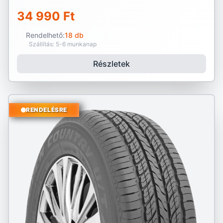
34 990 Ft
Rendelhető:
18 db
Szállítás: 5-6 munkanap
Részletek
RENDELÉSRE