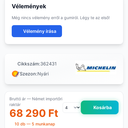
Vélemények
Még nincs vélemény erről a gumiról. Légy te az első!
Vélemény írása
Cikkszám:
362431
Szezon:
Nyári
Bruttó ár — Német importőri
raktár
Kosárba
68 290 Ft
10 db — 5 munkanap