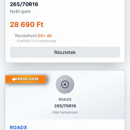
265/70R16
Nyári gumi
28 690 Ft
Rendelhető:
20+ db
Szállítás: 5-6 munkanap
Részletek
RENDELÉSRE
ROADX
265/70R16
Kép hamarosan
ROADX