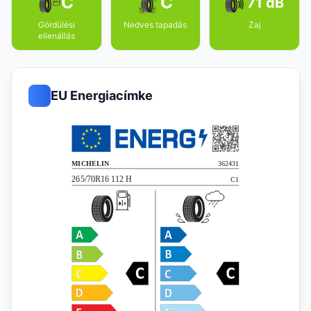
C
C
71 dB
Gördülési
Nedves tapadás
Zaj
ellenállás
EU Energiacímke