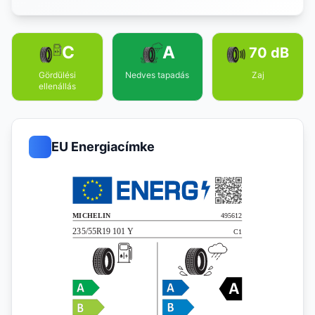
C
A
70 dB
Gördülési
Nedves tapadás
Zaj
ellenállás
EU Energiacímke