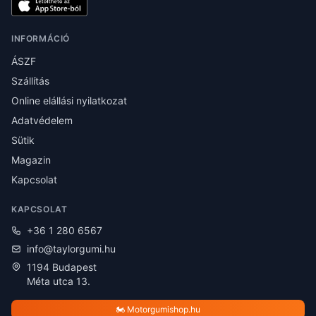
INFORMÁCIÓ
ÁSZF
Szállítás
Online elállási nyilatkozat
Adatvédelem
Sütik
Magazin
Kapcsolat
KAPCSOLAT
+36 1 280 6567
info@taylorgumi.hu
1194 Budapest
Méta utca 13.
🏍️ Motorgumishop.hu