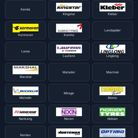
Kenda
Kingstar
Kleber
Landspider
Kormoran
Kumho
Lassa
Laufenn
Linglong
Matador
Maxtrek
Marshal
Mirage
Michelin
Momo
Nankang
Nexen
Nokian
Nordex