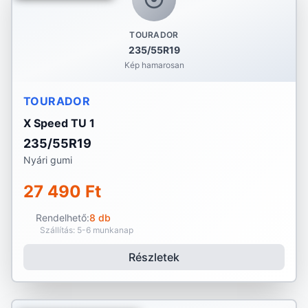
TOURADOR
235/55R19
Kép hamarosan
TOURADOR
X Speed TU 1
235/55R19
Nyári gumi
27 490 Ft
Rendelhető:
8 db
Szállítás: 5-6 munkanap
Részletek