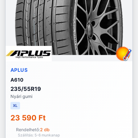
APLUS
A610
235/55R19
Nyári gumi
XL
23 590 Ft
Rendelhető:
2 db
Szállítás: 5-6 munkanap