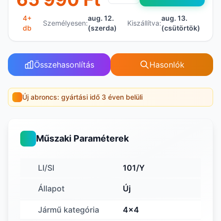
4+
aug. 12.
aug. 13.
Személyesen:
Kiszállítva:
db
(szerda)
(csütörtök)
Összehasonlítás
Hasonlók
Új abroncs: gyártási idő 3 éven belüli
Műszaki Paraméterek
LI/SI
101/Y
Állapot
Új
Jármű kategória
4x4