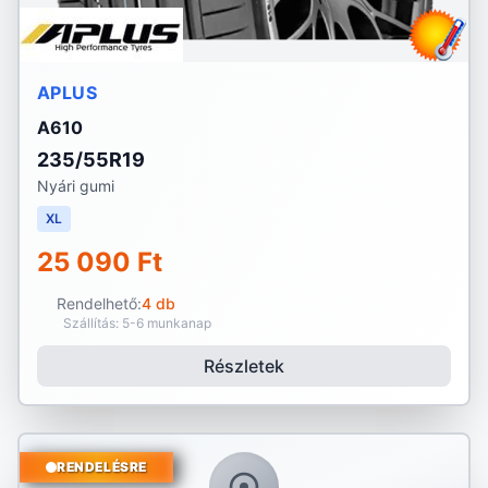
APLUS
A610
235/55R19
Nyári gumi
XL
25 090 Ft
Rendelhető:
4 db
Szállítás: 5-6 munkanap
Részletek
RENDELÉSRE