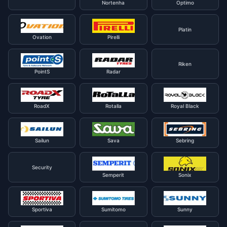
Nortenha
Optimo
Platin
Ovation
Pirelli
Riken
PointS
Radar
RoadX
Rotalla
Royal Black
Sailun
Sava
Sebring
Security
Semperit
Sonix
Sportiva
Sumitomo
Sunny