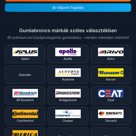
📅 Időpont foglalás
Gumiabroncs márkák széles választékban
85 prémium és középkategóriás gumimárka – minden méretben elérhető
Aplus
Apollo
Arivo
Atlander
Austone
Barum
BFGoodrich
Bridgestone
Ceat
Continental
Cooper
Davanti