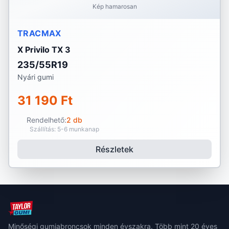
Kép hamarosan
TRACMAX
X Privilo TX 3
235/55R19
Nyári gumi
31 190 Ft
Rendelhető:
2 db
Szállítás: 5-6 munkanap
Részletek
Minőségi gumiabroncsok minden évszakra. Több mint 20 éves