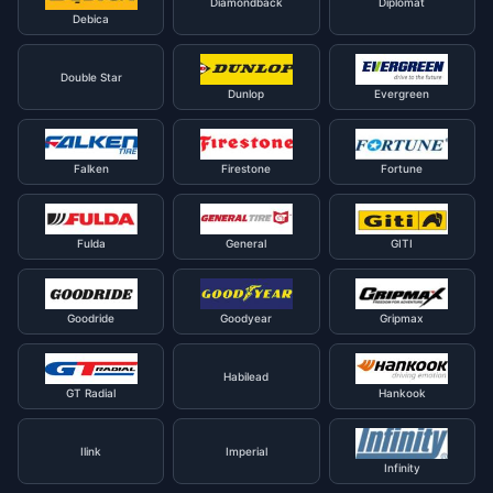
Diamondback
Diplomat
Debica
Double Star
Dunlop
Evergreen
Falken
Firestone
Fortune
Fulda
General
GITI
Goodride
Goodyear
Gripmax
Habilead
GT Radial
Hankook
Ilink
Imperial
Infinity