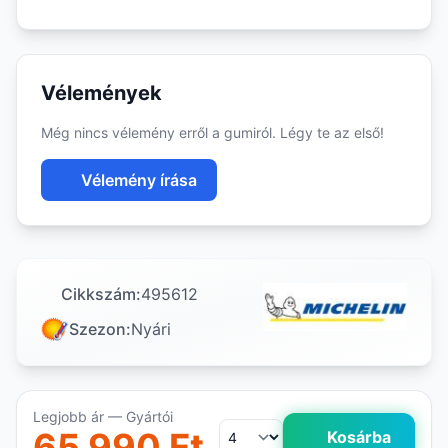
Vélemények
Még nincs vélemény erről a gumiról. Légy te az első!
Vélemény írása
Cikkszám:
495612
Szezon:
Nyári
Legjobb ár — Gyártói
65 990 Ft
Kosárba