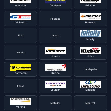
Goodride
Goodyear
Gripmax
Habilead
GT Radial
Hankook
Ilink
Imperial
Infinity
Kenda
Kingstar
Kleber
Landspider
Kormoran
Kumho
Lassa
Laufenn
Linglong
Matador
Maxtrek
Marshal