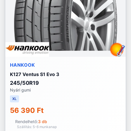
HANKOOK
K127 Ventus S1 Evo 3
245/50R19
Nyári gumi
XL
56 390 Ft
Rendelhető:
3 db
Szállítás: 5-6 munkanap