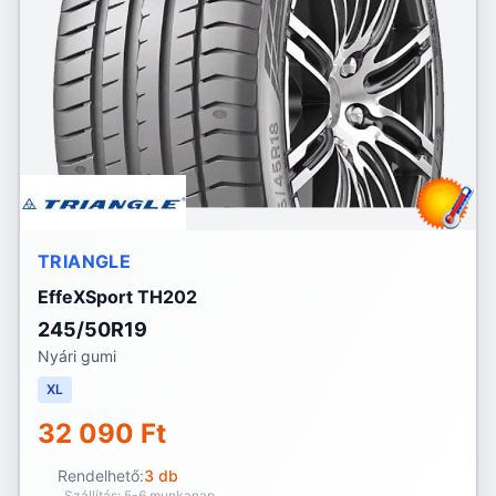
TRIANGLE
EffeXSport TH202
245/50R19
Nyári gumi
XL
32 090 Ft
Rendelhető:
3 db
Szállítás: 5-6 munkanap