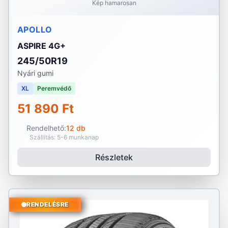
Kép hamarosan
APOLLO
ASPIRE 4G+
245/50R19
Nyári gumi
XL
Peremvédő
51 890 Ft
Rendelhető:
12 db
Szállítás: 5-6 munkanap
Részletek
RENDELÉSRE