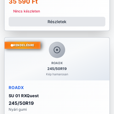
35 590 Ft
Nincs készleten
Részletek
RENDELÉSRE
ROADX
245/50R19
Kép hamarosan
ROADX
SU 01 RXQuest
245/50R19
Nyári gumi