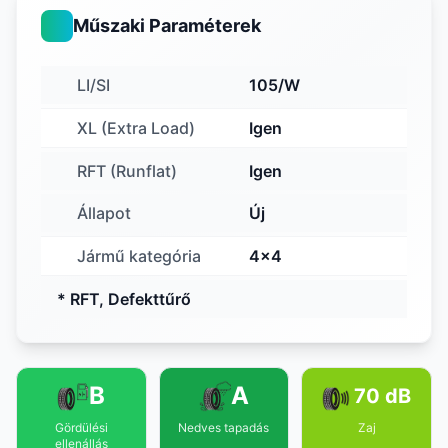
Műszaki Paraméterek
LI/SI
105/W
XL (Extra Load)
Igen
RFT (Runflat)
Igen
Állapot
Új
Jármű kategória
4x4
* RFT, Defekttűrő
B
A
70 dB
Gördülési
Nedves tapadás
Zaj
ellenállás