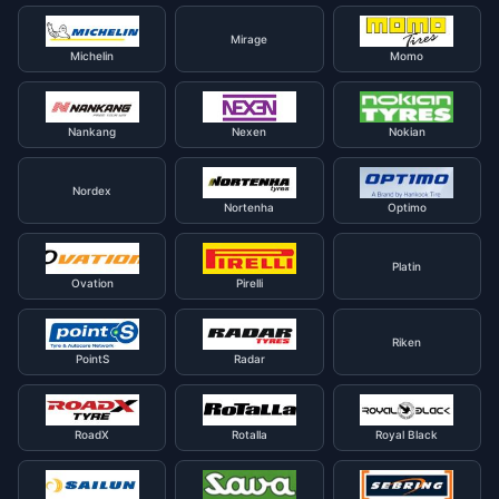
Mirage
Michelin
Momo
Nankang
Nexen
Nokian
Nordex
Nortenha
Optimo
Platin
Ovation
Pirelli
Riken
PointS
Radar
RoadX
Rotalla
Royal Black