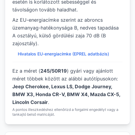
esetén is korlátozott sebességgel és
távolságon tovább haladhat.
Az EU-energiacímke szerint az abroncs
üzemanyag-hatékonysága B, nedves tapadása
A osztályú, külső gördülési zaja 70 dB (B
zajosztály).
Hivatalos EU-energiacímke (EPREL adatbázis)
Ez a méret (
245/50R19
) gyári vagy ajánlott
méret többek között az alábbi autótípusokon:
Jeep Cherokee, Lexus LS, Dodge Journey,
BMW X3, Honda CR-V, BMW X4, Mazda CX-5,
Lincoln Corsair
.
A pontos illeszkedéshez ellenőrizd a forgalmi engedélyt vagy a
tankajtó belső matricáját.