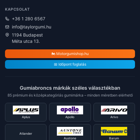
KAPCSOLAT
+36 1 280 6567
info@taylorgumi.hu
1194 Budapest
Méta utca 13.
🏍️ Motorgumishop.hu
📅 Időpont foglalás
Gumiabroncs márkák széles választékban
85 prémium és középkategóriás gumimárka – minden méretben elérhető
Aplus
Apollo
Arivo
Atlander
Austone
Barum