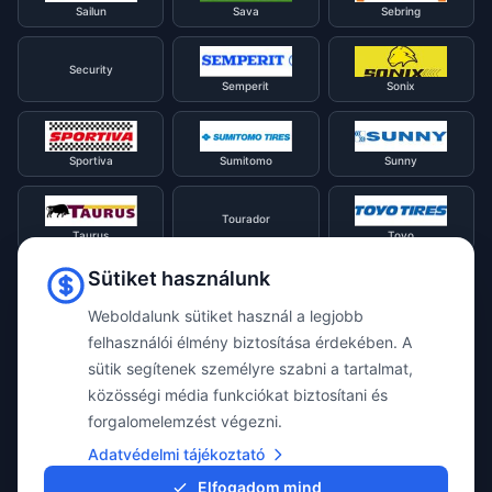
Sailun
Sava
Sebring
Security
Semperit
Sonix
Sportiva
Sumitomo
Sunny
Tourador
Taurus
Toyo
Sütiket használunk
Tracmax
Tristar
Triangle
Weboldalunk sütiket használ a legjobb
felhasználói élmény biztosítása érdekében. A
sütik segítenek személyre szabni a tartalmat,
Viking
Voyager
Uniroyal
közösségi média funkciókat biztosítani és
forgalomelemzést végezni.
Waterfall
Westlake
Adatvédelmi tájékoztató
Vredestein
Elfogadom mind