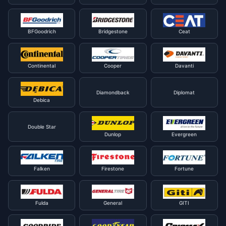
BFGoodrich
Bridgestone
Ceat
Continental
Cooper
Davanti
Diamondback
Diplomat
Debica
Double Star
Dunlop
Evergreen
Falken
Firestone
Fortune
Fulda
General
GITI