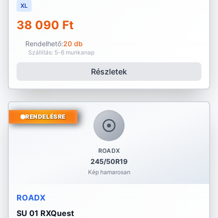
XL
38 090 Ft
Rendelhető:
20 db
Szállítás: 5-6 munkanap
Részletek
RENDELÉSRE
ROADX
245/50R19
Kép hamarosan
ROADX
SU 01 RXQuest