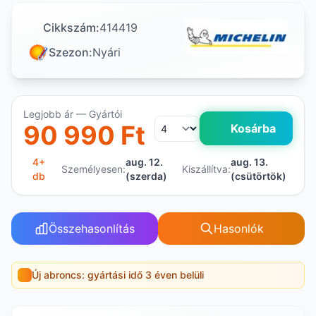
Cikkszám:
414419
Szezon:
Nyári
Legjobb ár — Gyártói
90 990 Ft
Kosárba
4+
aug. 12.
aug. 13.
Személyesen:
Kiszállítva:
db
(szerda)
(csütörtök)
Összehasonlítás
Hasonlók
Új abroncs: gyártási idő 3 éven belüli