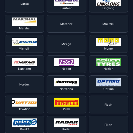
Lassa
Laufenn
Linglong
Matador
Maxtrek
Marshal
Mirage
Michelin
Momo
Nankang
Nexen
Nokian
Nordex
Nortenha
Optimo
Platin
Ovation
Pirelli
Riken
PointS
Radar