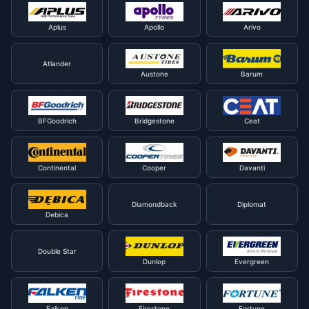
Aplus
Apollo
Arivo
Atlander
Austone
Barum
BFGoodrich
Bridgestone
Ceat
Continental
Cooper
Davanti
Diamondback
Diplomat
Debica
Double Star
Dunlop
Evergreen
Falken
Firestone
Fortune