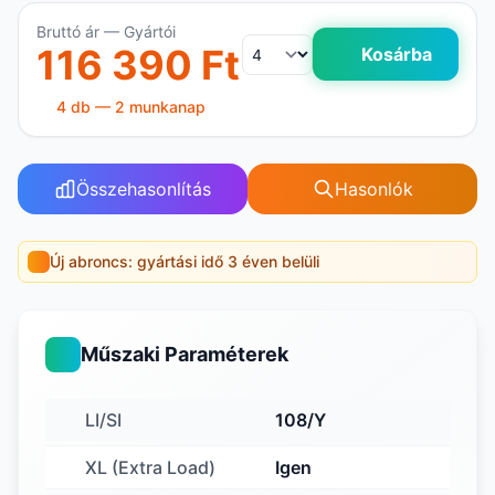
Bruttó ár — Gyártói
116 390 Ft
Kosárba
4 db — 2 munkanap
Összehasonlítás
Hasonlók
Új abroncs: gyártási idő 3 éven belüli
Műszaki Paraméterek
LI/SI
108/Y
XL (Extra Load)
Igen