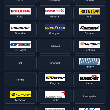
Fulda
General
GITI
Goodride
Goodyear
Gripmax
Habilead
GT Radial
Hankook
Ilink
Imperial
Infinity
Kenda
Kingstar
Kleber
Landspider
Kormoran
Kumho