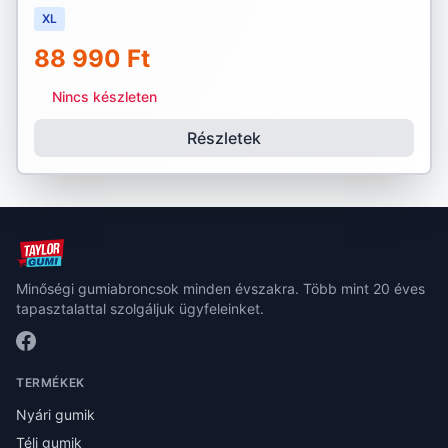
XL
88 990 Ft
Nincs készleten
Részletek
Minőségi gumiabroncsok minden évszakra. Több mint 20 éves
tapasztalattal szolgáljuk ügyfeleinket.
TERMÉKEK
Nyári gumik
Téli gumik