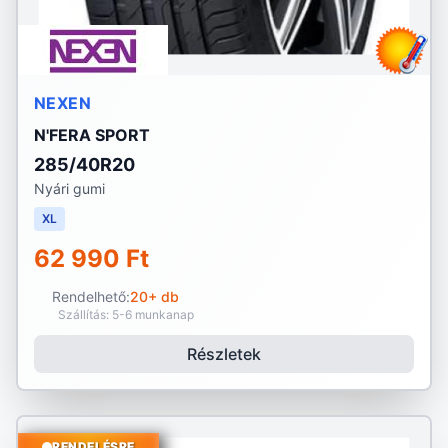
NEXEN
N'FERA SPORT
285/40R20
Nyári gumi
XL
62 990 Ft
Rendelhető:
20+ db
Szállítás: 5-6 munkanap
Részletek
RENDELÉSRE