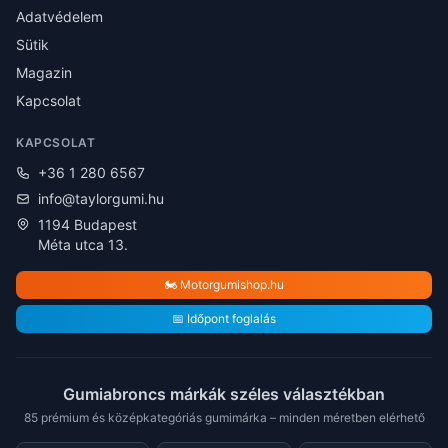
Adatvédelem
Sütik
Magazin
Kapcsolat
KAPCSOLAT
+36 1 280 6567
info@taylorgumi.hu
1194 Budapest
Méta utca 13.
🏍️ Motorgumishop.hu
📅 Időpont foglalás
Gumiabroncs márkák széles választékban
85 prémium és középkategóriás gumimárka – minden méretben elérhető