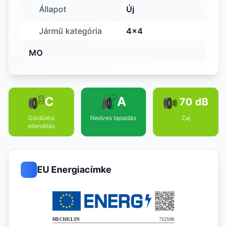
Állapot
Új
Jármű kategória
4x4
MO
C
A
70 dB
Gördülési
Nedves tapadás
Zaj
ellenállás
EU Energiacímke