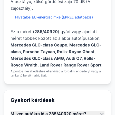
A osztályú, külső gördülési zaja 70 dB (A
zajosztály).
Hivatalos EU-energiacímke (EPREL adatbázis)
Ez a méret (
285/40R20
) gyári vagy ajánlott
méret többek között az alábbi autótípusokon:
Mercedes GLC-class Coupe, Mercedes GLC-
class, Porsche Taycan, Rolls-Royce Ghost,
Mercedes GLC-class AMG, Audi Q7, Rolls-
Royce Wraith, Land Rover Range Rover Sport
.
A pontos illeszkedéshez ellenőrizd a forgalmi engedélyt vagy a
tankajtó belső matricáját.
Gyakori kérdések
Milyen autókra jó a 285/40R20 méret?