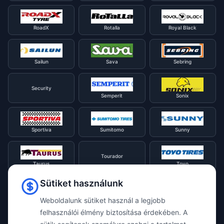
RoadX
Rotalla
Royal Black
Sailun
Sava
Sebring
Security
Semperit
Sonix
Sportiva
Sumitomo
Sunny
Tourador
Taurus
Toyo
Sütiket használunk
Tracmax
Tristar
Triangle
Weboldalunk sütiket használ a legjobb
felhasználói élmény biztosítása érdekében. A