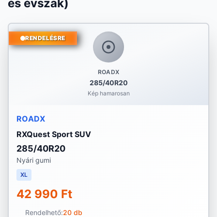
és évszak)
RENDELÉSRE
ROADX
285/40R20
Kép hamarosan
ROADX
RXQuest Sport SUV
285/40R20
Nyári gumi
XL
42 990 Ft
Rendelhető:
20 db