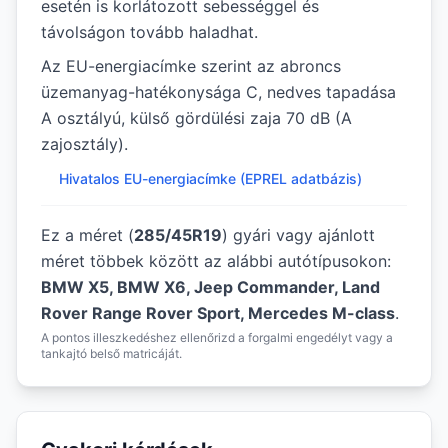
esetén is korlátozott sebességgel és
távolságon tovább haladhat.
Az EU-energiacímke szerint az abroncs
üzemanyag-hatékonysága C, nedves tapadása
A osztályú, külső gördülési zaja 70 dB (A
zajosztály).
Hivatalos EU-energiacímke (EPREL adatbázis)
Ez a méret (
285/45R19
) gyári vagy ajánlott
méret többek között az alábbi autótípusokon:
BMW X5, BMW X6, Jeep Commander, Land
Rover Range Rover Sport, Mercedes M-class
.
A pontos illeszkedéshez ellenőrizd a forgalmi engedélyt vagy a
tankajtó belső matricáját.