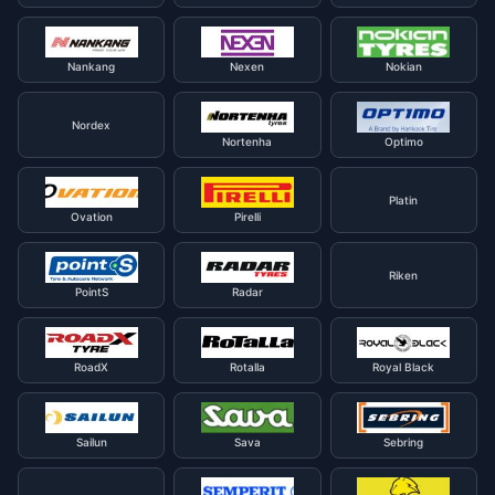
Nankang
Nexen
Nokian
Nordex
Nortenha
Optimo
Platin
Ovation
Pirelli
Riken
PointS
Radar
RoadX
Rotalla
Royal Black
Sailun
Sava
Sebring