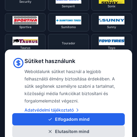
Security
Semperit
Sonix
Sportiva
Sumitomo
Sunny
Tourador
Taurus
Toyo
Sütiket használunk
Tracmax
Tristar
Triangle
Weboldalunk sütiket használ a legjobb
felhasználói élmény biztosítása érdekében. A
Viking
Voyager
sütik segítenek személyre szabni a tartalmat,
Uniroyal
közösségi média funkciókat biztosítani és
forgalomelemzést végezni.
Waterfall
Westlake
Adatvédelmi tájékoztató
Vredestein
Elfogadom mind
Elutasítom mind
Yokohama