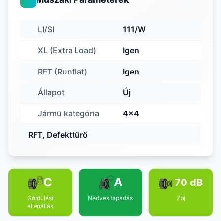
LI/SI
111/W
XL (Extra Load)
Igen
RFT (Runflat)
Igen
Állapot
Új
Jármű kategória
4x4
RFT, Defekttűrő
C
A
70 dB
Gördülési
Nedves tapadás
Zaj
ellenállás