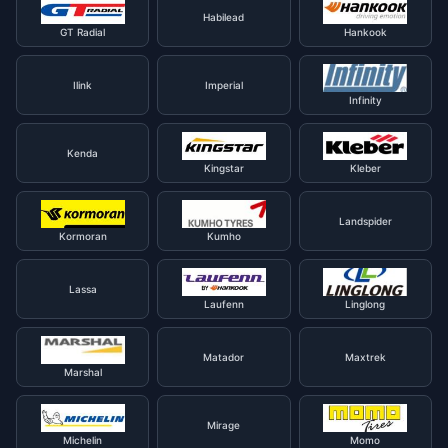
Habilead
GT Radial
Hankook
Ilink
Imperial
Infinity
Kenda
Kingstar
Kleber
Landspider
Kormoran
Kumho
Lassa
Laufenn
Linglong
Matador
Maxtrek
Marshal
Mirage
Michelin
Momo