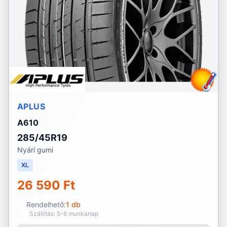
APLUS
A610
285/45R19
Nyári gumi
XL
26 590 Ft
Rendelhető:
1 db
Szállítás: 5-6 munkanap