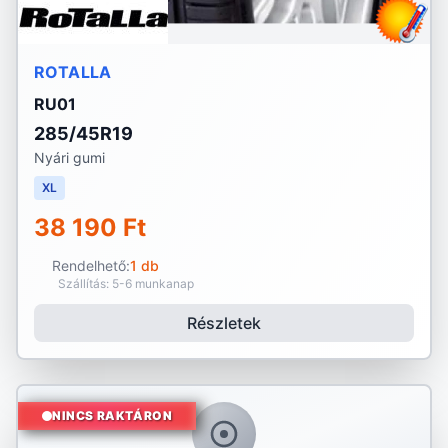
ROTALLA
RU01
285/45R19
Nyári gumi
XL
38 190 Ft
Rendelhető:
1 db
Szállítás: 5-6 munkanap
Részletek
NINCS RAKTÁRON