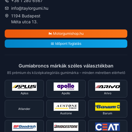
+36 1 280 6567
info@taylorgumi.hu
1194 Budapest
Méta utca 13.
🏍️ Motorgumishop.hu
📅 Időpont foglalás
Gumiabroncs márkák széles választékban
85 prémium és középkategóriás gumimárka – minden méretben elérhető
Aplus
Apollo
Arivo
Atlander
Austone
Barum