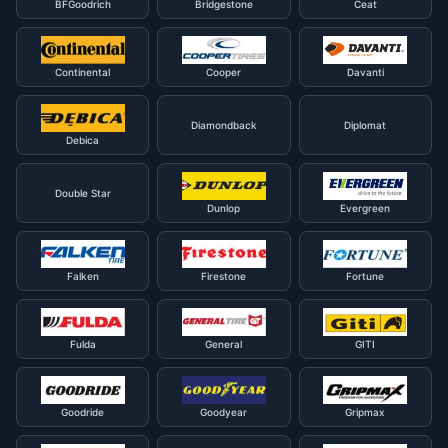
BFGoodrich
Bridgestone
Ceat
Continental
Cooper
Davanti
Diamondback
Diplomat
Debica
Double Star
Dunlop
Evergreen
Falken
Firestone
Fortune
Fulda
General
GITI
Goodride
Goodyear
Gripmax