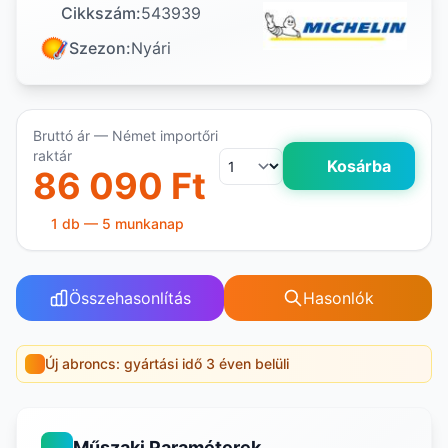
Cikkszám:
543939
Szezon:
Nyári
Bruttó ár — Német importőri
raktár
Kosárba
86 090 Ft
1 db — 5 munkanap
Összehasonlítás
Hasonlók
Új abroncs: gyártási idő 3 éven belüli
Műszaki Paraméterek