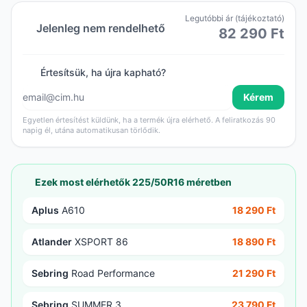
Legutóbbi ár (tájékoztató)
Jelenleg nem rendelhető
82 290 Ft
Értesítsük, ha újra kapható?
Kérem
Egyetlen értesítést küldünk, ha a termék újra elérhető. A feliratkozás 90
napig él, utána automatikusan törlődik.
Ezek most elérhetők 225/50R16 méretben
Aplus
A610
18 290 Ft
Atlander
XSPORT 86
18 890 Ft
Sebring
Road Performance
21 290 Ft
Sebring
SUMMER 3
23 790 Ft