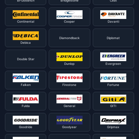
BFGoodrich
Bridgestone
Ceat
Continental
Cooper
Davanti
Diamondback
Diplomat
Debica
Double Star
Dunlop
Evergreen
Falken
Firestone
Fortune
Fulda
General
GITI
Goodride
Goodyear
Gripmax