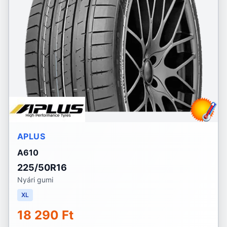
APLUS
A610
225/50R16
Nyári gumi
XL
18 290 Ft