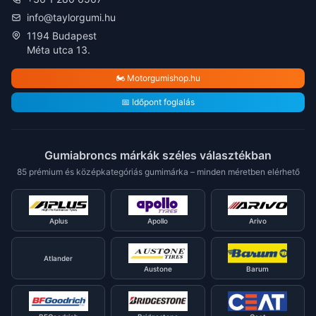
info@taylorgumi.hu
1194 Budapest
Méta utca 13.
🏍️ Motorgumishop.hu
📅 Időpont foglalás
Gumiabroncs márkák széles választékban
85 prémium és középkategóriás gumimárka – minden méretben elérhető
Aplus
Apollo
Arivo
Atlander
Austone
Barum