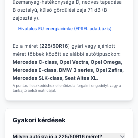
üzemanyag-hatékonysága D, nedves tapadása
B osztályú, külső gördülési zaja 71 dB (B
zajosztály).
Hivatalos EU-energiacímke (EPREL adatbázis)
Ez a méret (
225/50R16
) gyári vagy ajánlott
méret többek között az alábbi autótípusokon:
Mercedes C-class, Opel Vectra, Opel Omega,
Mercedes E-class, BMW 3 series, Opel Zafira,
Mercedes SLK-class, Seat Altea XL
.
A pontos illeszkedéshez ellenőrizd a forgalmi engedélyt vagy a
tankajtó belső matricáját.
Gyakori kérdések
Milyen autókra jó a 225/50R16 méret?