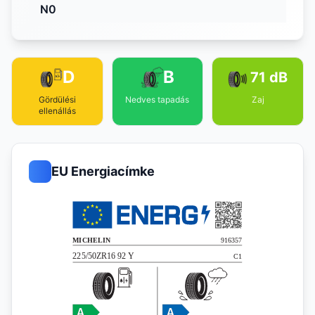
N0
D
B
71 dB
Gördülési
Nedves tapadás
Zaj
ellenállás
EU Energiacímke