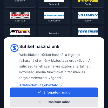
Security
Semperit
Sonix
Sportiva
Sumitomo
Sunny
Tourador
Taurus
Toyo
Sütiket használunk
Tracmax
Tristar
Triangle
Weboldalunk sütiket használ a legjobb
felhasználói élmény biztosítása érdekében. A
sütik segítenek személyre szabni a tartalmat,
Viking
Voyager
Uniroyal
közösségi média funkciókat biztosítani és
forgalomelemzést végezni.
Waterfall
Westlake
Adatvédelmi tájékoztató
Vredestein
Elfogadom mind
Elutasítom mind
Yokohama