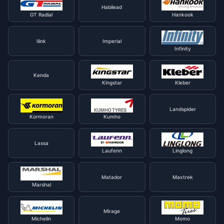
Habilead
GT Radial
Hankook
Ilink
Imperial
Infinity
Kenda
Kingstar
Kleber
Landspider
Kormoran
Kumho
Lassa
Laufenn
Linglong
Matador
Maxtrek
Marshal
Mirage
Michelin
Momo