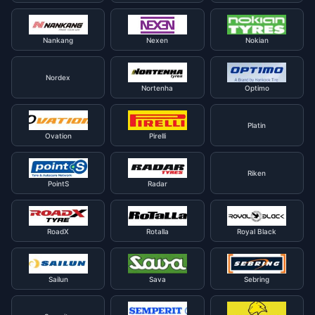
Nankang
Nexen
Nokian
Nordex
Nortenha
Optimo
Platin
Ovation
Pirelli
Riken
PointS
Radar
RoadX
Rotalla
Royal Black
Sailun
Sava
Sebring