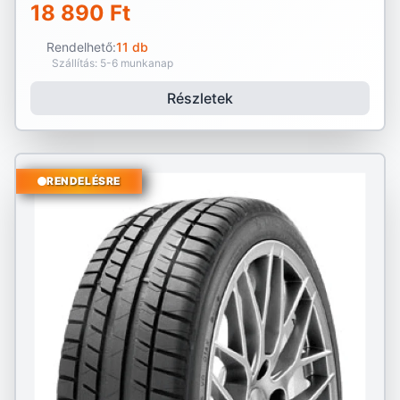
18 890 Ft
Rendelhető:
11 db
Szállítás: 5-6 munkanap
Részletek
RENDELÉSRE