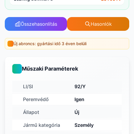
Összehasonlítás
Hasonlók
Új abroncs: gyártási idő 3 éven belüli
Műszaki Paraméterek
LI/SI
92/Y
Peremvédő
Igen
Állapot
Új
Jármű kategória
Személy