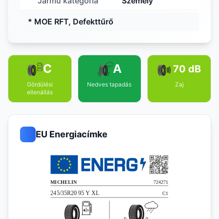
Jármű kategória
Személy
* MOE RFT, Defekttűrő
C
A
70 dB
Gördülési
Nedves tapadás
Zaj
ellenállás
EU Energiacímke