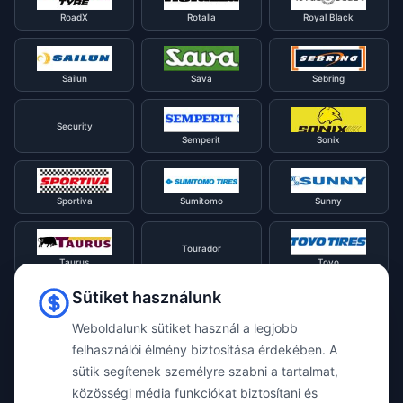
RoadX
Rotalla
Royal Black
Sailun
Sava
Sebring
Security
Semperit
Sonix
Sportiva
Sumitomo
Sunny
Tourador
Taurus
Toyo
Sütiket használunk
Tracmax
Tristar
Triangle
Weboldalunk sütiket használ a legjobb
felhasználói élmény biztosítása érdekében. A
sütik segítenek személyre szabni a tartalmat,
Viking
Voyager
Uniroyal
közösségi média funkciókat biztosítani és