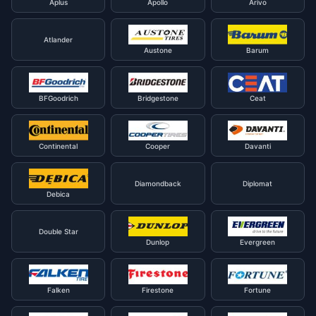
Aplus
Apollo
Arivo
Atlander
Austone
Barum
BFGoodrich
Bridgestone
Ceat
Continental
Cooper
Davanti
Diamondback
Diplomat
Debica
Double Star
Dunlop
Evergreen
Falken
Firestone
Fortune