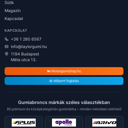
Sütik
Magazin
Kapcsolat
KAPCSOLAT
+36 1 280 6567
info@taylorgumi.hu
1194 Budapest
Méta utca 13.
🏍️ Motorgumishop.hu
📅 Időpont foglalás
Gumiabroncs márkák széles választékban
85 prémium és középkategóriás gumimárka – minden méretben elérhető