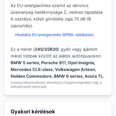
Az EU-energiacímke szerint az abroncs
üzemanyag-hatékonysága C, nedves tapadása
A osztályú, külső gördülési zaja 70 dB (B
zajosztály).
Hivatalos EU-energiacímke (EPREL adatbázis)
Ez a méret (
245/35R20
) gyári vagy ajánlott
méret többek között az alábbi autótípusokon:
BMW 5 series, Porsche 911, Opel Insignia,
Mercedes CLS-class, Volkswagen Arteon,
Holden Commodore, BMW 6 series, Acura TL
.
A pontos illeszkedéshez ellenőrizd a forgalmi engedélyt vagy a
tankajtó belső matricáját.
Gyakori kérdések