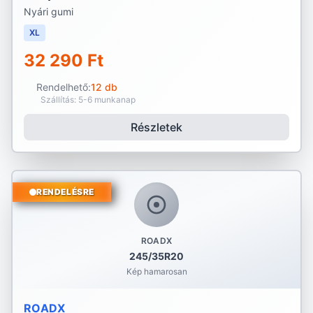
Nyári gumi
XL
32 290 Ft
Rendelhető:
12 db
Szállítás: 5-6 munkanap
Részletek
RENDELÉSRE
ROADX
245/35R20
Kép hamarosan
ROADX