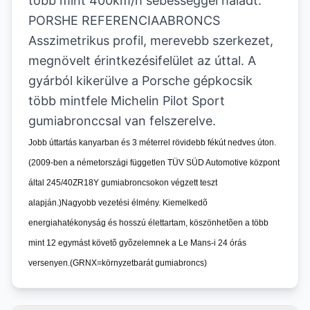
több mint 400km/h sebességgel haladt.
PORSHE REFERENCIAABRONCS
Asszimetrikus profil, merevebb szerkezet,
megnövelt érintkezésifelület az úttal. A
gyárból kikerülve a Porsche gépkocsik
több mintfele Michelin Pilot Sport
gumiabronccsal van felszerelve.
Jobb úttartás kanyarban és 3 méterrel rövidebb fékút nedves úton.
(2009-ben a németországi független TÜV SÜD Automotive központ
által 245/40ZR18Y gumiabroncsokon végzett teszt
alapján.)Nagyobb vezetési élmény. Kiemelkedõ
energiahatékonyság és hosszú élettartam, köszönhetõen a több
mint 12 egymást követõ gyõzelemnek a Le Mans-i 24 órás
versenyen.(GRNX=környzetbarát gumiabroncs)