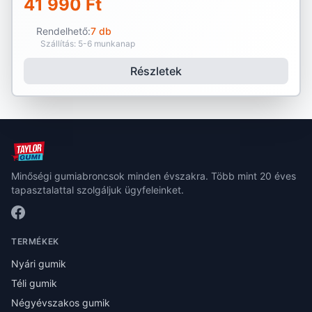
41 990 Ft
Rendelhető:
7 db
Szállítás: 5-6 munkanap
Részletek
Minőségi gumiabroncsok minden évszakra. Több mint 20 éves
tapasztalattal szolgáljuk ügyfeleinket.
TERMÉKEK
Nyári gumik
Téli gumik
Négyévszakos gumik