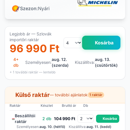
Szezon:
Nyári
Legjobb ár — Szlovák
importőri raktár
Kosárba
96 990 Ft
4+
aug. 12.
aug. 13.
Személyesen:
Kiszállítva:
db
(szerda)
(csütörtök)
+ 1 további raktár — lentebb
Külső raktár
— további ajánlatok
1 raktár
Raktár
Készlet
Bruttó ár
Db
Beszállítói
2 db
104 990 Ft
Kosárba
raktár
Személyesen:
aug. 10. (hétfő)
Kiszállítva:
aug. 11. (kedd)