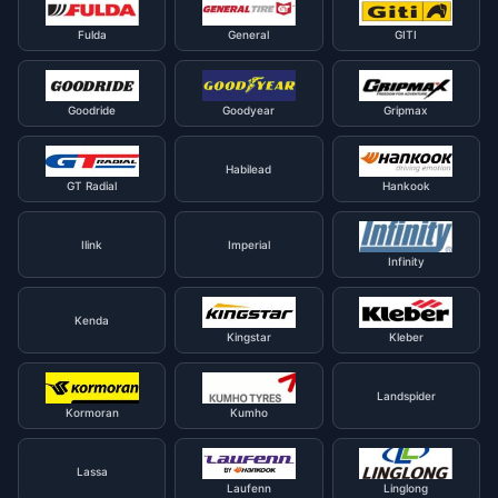
Fulda
General
GITI
Goodride
Goodyear
Gripmax
Habilead
GT Radial
Hankook
Ilink
Imperial
Infinity
Kenda
Kingstar
Kleber
Landspider
Kormoran
Kumho
Lassa
Laufenn
Linglong