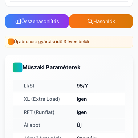
Összehasonlítás
Hasonlók
Új abroncs: gyártási idő 3 éven belüli
Műszaki Paraméterek
LI/SI
95/Y
XL (Extra Load)
Igen
RFT (Runflat)
Igen
Állapot
Új