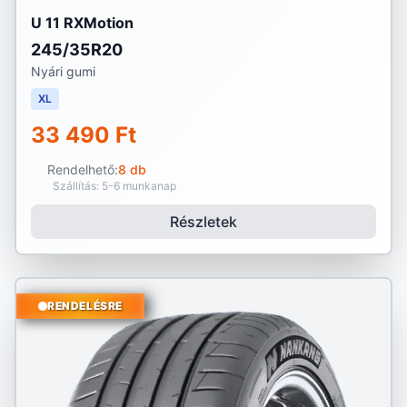
U 11 RXMotion
245/35R20
Nyári gumi
XL
33 490 Ft
Rendelhető:
8 db
Szállítás: 5-6 munkanap
Részletek
RENDELÉSRE