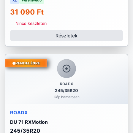
XL
Peremvédő
31 090 Ft
Nincs készleten
Részletek
RENDELÉSRE
ROADX
245/35R20
Kép hamarosan
ROADX
DU 71 RXMotion
245/35R20