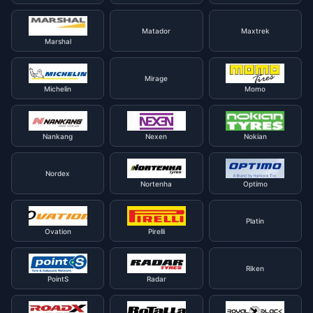
Matador
Maxtrek
Marshal
Mirage
Michelin
Momo
Nankang
Nexen
Nokian
Nordex
Nortenha
Optimo
Platin
Ovation
Pirelli
Riken
PointS
Radar