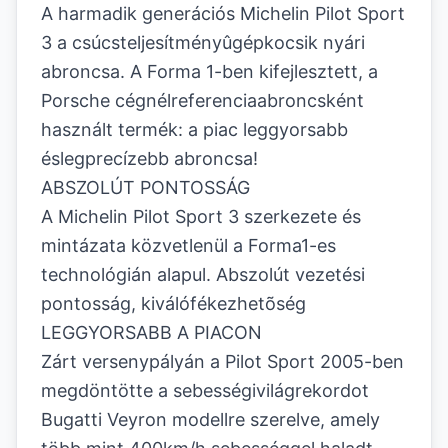
A harmadik generációs Michelin Pilot Sport
3 a csúcsteljesítményûgépkocsik nyári
abroncsa. A Forma 1-ben kifejlesztett, a
Porsche cégnélreferenciaabroncsként
használt termék: a piac leggyorsabb
éslegprecízebb abroncsa!
ABSZOLÚT PONTOSSÁG
A Michelin Pilot Sport 3 szerkezete és
mintázata közvetlenül a Forma1-es
technológián alapul. Abszolút vezetési
pontosság, kiválófékezhetõség
LEGGYORSABB A PIACON
Zárt versenypályán a Pilot Sport 2005-ben
megdöntötte a sebességivilágrekordot
Bugatti Veyron modellre szerelve, amely