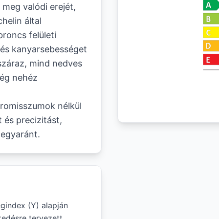
meg valódi erejét,
elin által
roncs felületi
t és kanyarsebességet
száraz, mind nedves
 még nehéz
promisszumok nélkül
 és precizitást,
 egyaránt.
gindex (Y) alapján
edésre tervezett.