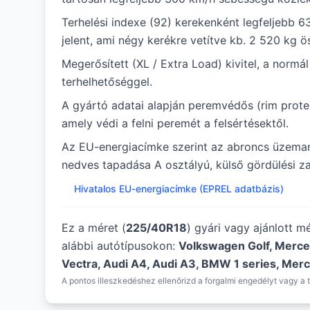
Terhelési indexe (92) kerekenként legfeljebb 6
jelent, ami négy kerékre vetítve kb. 2 520 kg ö
Megerősített (XL / Extra Load) kivitel, a norm
terhelhetőséggel.
A gyártó adatai alapján peremvédős (rim protec
amely védi a felni peremét a felsértésektől.
Az EU-energiacímke szerint az abroncs üzem
nedves tapadása A osztályú, külső gördülési zaj
Hivatalos EU-energiacímke (EPREL adatbázis)
Ez a méret (
225/40R18
) gyári vagy ajánlott m
alábbi autótípusokon:
Volkswagen Golf, Merce
Vectra, Audi A4, Audi A3, BMW 1 series, Merc
A pontos illeszkedéshez ellenőrizd a forgalmi engedélyt vagy a t