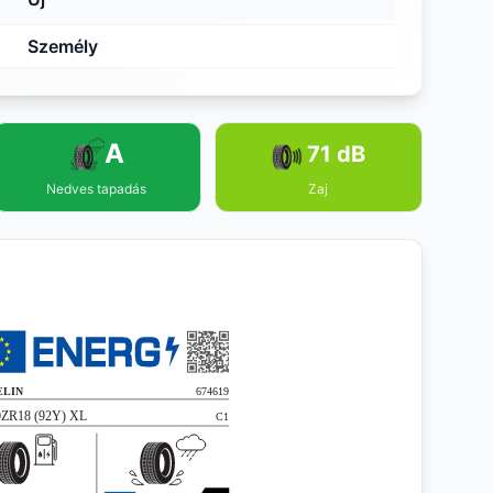
Személy
A
71 dB
Nedves tapadás
Zaj