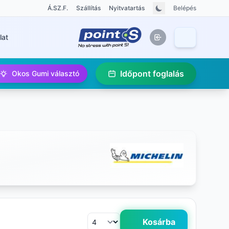
Á.SZ.F.
Szállítás
Nyitvatartás
Belépés
lat
Időpont foglalás
Okos Gumi választó
Kosárba