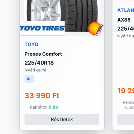
ATLA
AX88
225/4
Nyári g
TOYO
Proxes Comfort
225/40R18
Nyári gumi
XL
19 2
33 990 Ft
Rende
Raktáron:
6 db
Száll
Részletek