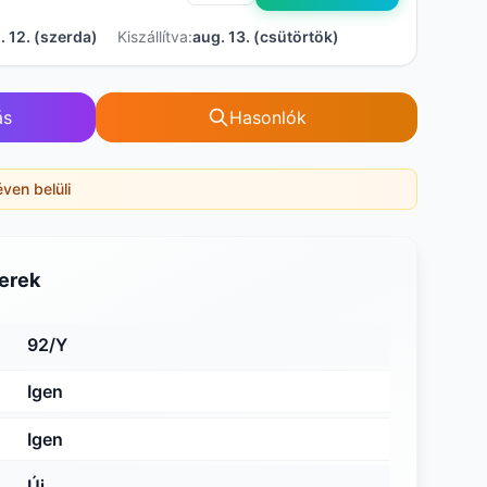
. 12. (szerda)
Kiszállítva:
aug. 13. (csütörtök)
ás
Hasonlók
éven belüli
erek
92/Y
Igen
Igen
Új