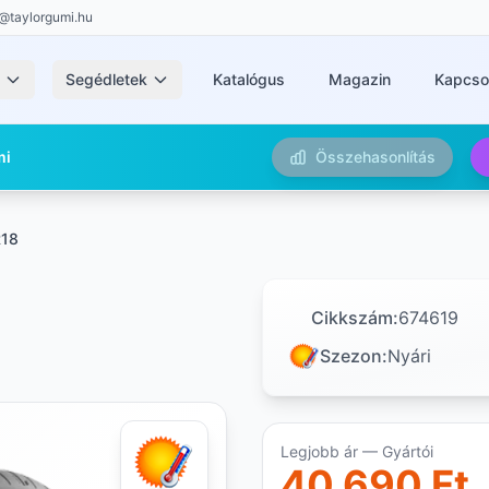
@taylorgumi.hu
k
Segédletek
Katalógus
Magazin
Kapcso
mi
Összehasonlítás
R18
Cikkszám:
674619
Szezon:
Nyári
Legjobb ár — Gyártói
40 690 Ft