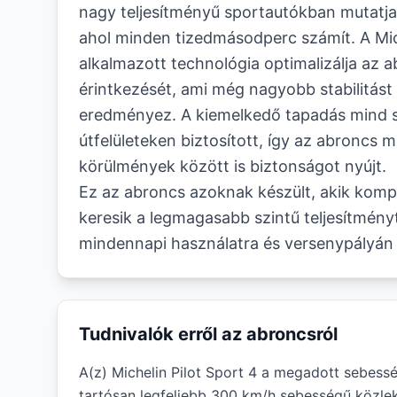
nagy teljesítményű sportautókban mutatja 
ahol minden tizedmásodperc számít. A Mich
alkalmazott technológia optimalizálja az ab
érintkezését, ami még nagyobb stabilitás
eredményez. A kiemelkedő tapadás mind 
útfelületeken biztosított, így az abroncs
körülmények között is biztonságot nyújt.
Ez az abroncs azoknak készült, akik kom
keresik a legmagasabb szintű teljesítményt
mindennapi használatra és versenypályán
Tudnivalók erről az abroncsról
A(z) Michelin Pilot Sport 4 a megadott sebessé
tartósan legfeljebb 300 km/h sebességű közlek