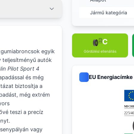
Jármű kategória
C
tgumiabroncsok egyik
Gördülési ellenállás
y teljesítményű autók
in Pilot Sport 4
EU Energiacímke
 tapadással és még
ázat biztosítja a
tapadást, még extrém
yors
vé teszi a precíz
nyt.
rsenypályán vagy