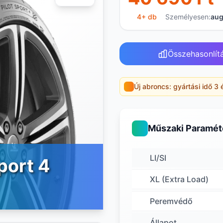
4+ db
Személyesen:
aug
Összehasonlít
Új abroncs: gyártási idő 3 
Műszaki Paramét
LI/SI
port 4
XL (Extra Load)
Peremvédő
Állapot