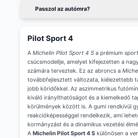
Passzol az autómra?
Pilot Sport 4
A
Michelin Pilot Sport 4 S
a prémium spor
csúcsmodellje, amelyet kifejezetten a nag
számára terveztek. Ez az abroncs a
Michel
továbbfejlesztett változata, kiélezettebb
jobb köridőkkel. Az aszimmetrikus futómint
kiváló irányíthatóságot és a kiemelkedő 
körülmények között is. A gumi rendkívül g
reakcióképességgel rendelkezik, ami lehető
kormányzást és a dinamikus vezetési élmé
A
Michelin Pilot Sport 4 S
különösen a ve