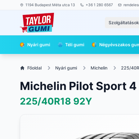
1194 Budapest Méta utca 13
+36 1 280 6567
rendeles
Szolgáltatáso
Nyári gumi
Téli gumi
Négyévszakos gu
Főoldal
Nyári gumi
Michelin
225/40
Michelin Pilot Sport 4
225/40R18
92Y