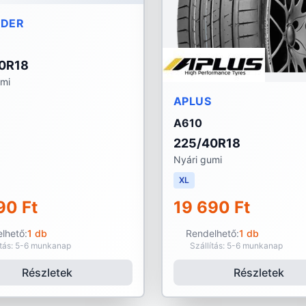
NDER
0R18
umi
APLUS
A610
225/40R18
Nyári gumi
XL
90 Ft
19 690 Ft
lhető:
1 db
Rendelhető:
1 db
ítás: 5-6 munkanap
Szállítás: 5-6 munkanap
Részletek
Részletek