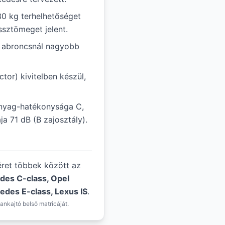
30 kg terhelhetőséget
ssztömeget jelent.
ál abroncsnál nagyobb
tor) kivitelben készül,
anyag-hatékonysága C,
a 71 dB (B zajosztály).
éret többek között az
des C-class, Opel
edes E-class, Lexus IS
.
ankajtó belső matricáját.