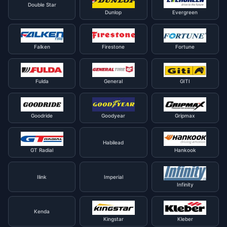
Double Star
Dunlop
Evergreen
Falken
Firestone
Fortune
Fulda
General
GITI
Goodride
Goodyear
Gripmax
Habilead
GT Radial
Hankook
Ilink
Imperial
Infinity
Kenda
Kingstar
Kleber