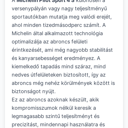
A
Michelin Pilot Sport 4 S
különösen a
versenypályán vagy nagy teljesítményű
sportautókban mutatja meg valódi erejét,
ahol minden tizedmásodperc számít. A
Michelin által alkalmazott technológia
optimalizálja az abroncs felületi
érintkezését, ami még nagyobb stabilitást
és kanyarsebességet eredményez. A
kiemelkedő tapadás mind száraz, mind
nedves útfelületeken biztosított, így az
abroncs még nehéz körülmények között is
biztonságot nyújt.
Ez az abroncs azoknak készült, akik
kompromisszumok nélkül keresik a
legmagasabb szintű teljesítményt és
precizitást, mindennapi használatra és