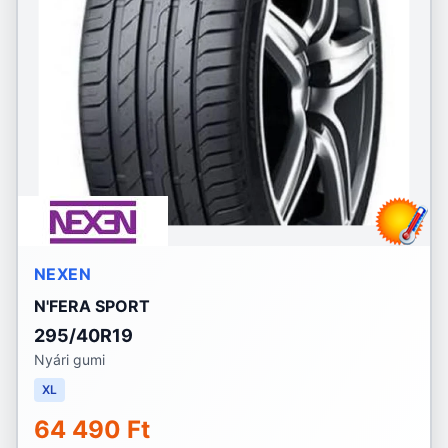
NEXEN
N'FERA SPORT
295/40R19
Nyári gumi
XL
64 490 Ft