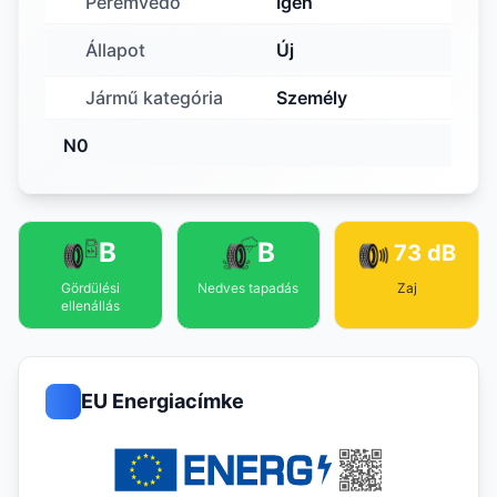
Peremvédő
Igen
Állapot
Új
Jármű kategória
Személy
N0
B
B
73 dB
Gördülési
Nedves tapadás
Zaj
ellenállás
EU Energiacímke