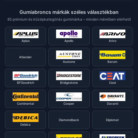
Gumiabroncs márkák széles választékban
85 prémium és középkategóriás gumimárka – minden méretben elérhető
Aplus
Apollo
Arivo
Atlander
Austone
Barum
BFGoodrich
Bridgestone
Ceat
Continental
Cooper
Davanti
Diamondback
Diplomat
Debica