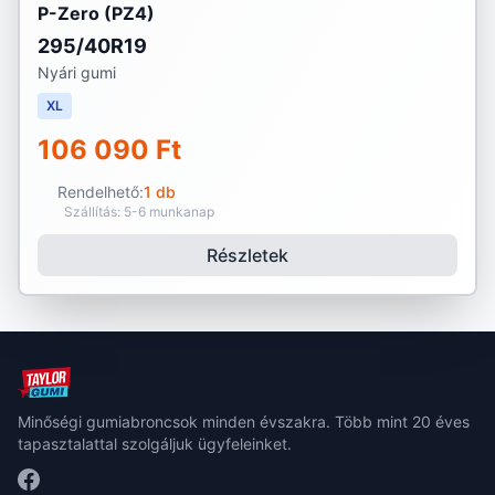
P-Zero (PZ4)
295/40R19
Nyári gumi
XL
106 090 Ft
Rendelhető:
1 db
Szállítás: 5-6 munkanap
Részletek
Minőségi gumiabroncsok minden évszakra. Több mint 20 éves
tapasztalattal szolgáljuk ügyfeleinket.