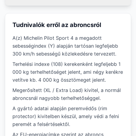
Tudnivalók erről az abroncsról
A(z) Michelin Pilot Sport 4 a megadott
sebességindex (Y) alapján tartósan legfeljebb
300 km/h sebességű közlekedésre tervezett.
Terhelési indexe (108) kerekenként legfeljebb 1
000 kg terhelhetőséget jelent, ami négy kerékre
vetítve kb. 4 000 kg össztömeget jelent.
Megerősített (XL / Extra Load) kivitel, a normál
abroncsnál nagyobb terhelhetőséggel.
A gyártó adatai alapján peremvédős (rim
protector) kivitelben készül, amely védi a felni
peremét a felsértésektől.
Az EU-energiacímke szerint az abroncs