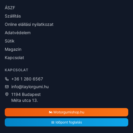
ÁSZF
Szállítás
Online elállási nyilatkozat
Adatvédelem
Sütik
Magazin
Kapcsolat
KAPCSOLAT
+36 1 280 6567
info@taylorgumi.hu
1194 Budapest
Méta utca 13.
🏍️ Motorgumishop.hu
📅 Időpont foglalás