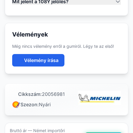
Mit jelent a 108Y jelölés?
Vélemények
Még nincs vélemény erről a gumiról. Légy te az első!
Vélemény írása
Cikkszám:
20056981
Szezon:
Nyári
Bruttó ár — Német importőri