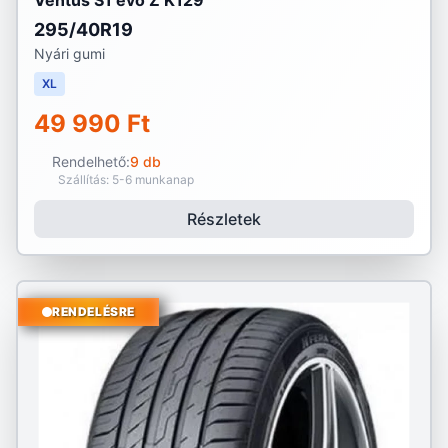
Ventus S1 evo Z K129
295/40R19
Nyári gumi
XL
49 990 Ft
Rendelhető:
9 db
Szállítás: 5-6 munkanap
Részletek
RENDELÉSRE