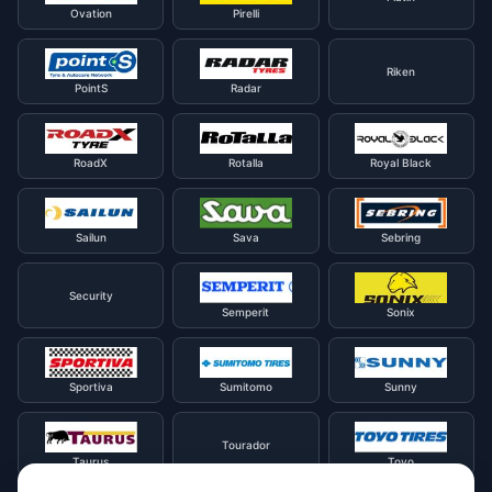
Ovation
Pirelli
Riken
PointS
Radar
RoadX
Rotalla
Royal Black
Sailun
Sava
Sebring
Security
Semperit
Sonix
Sportiva
Sumitomo
Sunny
Tourador
Taurus
Toyo