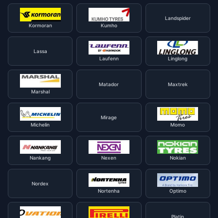
Landspider
Kormoran
Kumho
Lassa
Laufenn
Linglong
Matador
Maxtrek
Marshal
Mirage
Michelin
Momo
Nankang
Nexen
Nokian
Nordex
Nortenha
Optimo
Platin