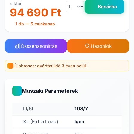
raktár
Kosárba
94 690 Ft
1 db — 5 munkanap
Összehasonlítás
Hasonlók
Új abroncs: gyártási idő 3 éven belüli
Műszaki Paraméterek
LI/SI
108/Y
XL (Extra Load)
Igen