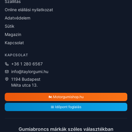
Szállítás
Online elállási nyilatkozat
Adatvédelem
Sütik
Magazin
Kapcsolat
KAPCSOLAT
+36 1 280 6567
info@taylorgumi.hu
1194 Budapest
Méta utca 13.
🏍️ Motorgumishop.hu
📅 Időpont foglalás
Gumiabroncs márkák széles választékban