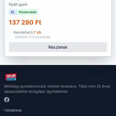
Nyári gumi
XL
Peremvédő
137 290 Ft
Rendelhető:
7 db
Szállítás: 5-6 munkanap
Részletek
Minőségi gumiabroncsok minden évszakra. Több mint 20 éves
tapasztalattal szolgáljuk ügyfeleinket.
TERMÉKEK