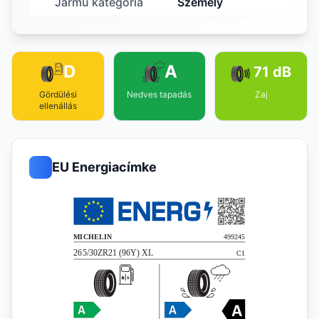
Jármű kategória
Személy
D
A
71 dB
Gördülési
Nedves tapadás
Zaj
ellenállás
EU Energiacímke