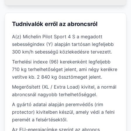
Tudnivalók erről az abroncsról
A(z) Michelin Pilot Sport 4 S a megadott
sebességindex (Y) alapján tartósan legfeljebb
300 km/h sebességű közlekedésre tervezett.
Terhelési indexe (96) kerekenként legfeljebb
710 kg terhelhetőséget jelent, ami négy kerékre
vetítve kb. 2 840 kg össztömeget jelent.
Megerősített (XL / Extra Load) kivitel, a normál
abroncsnál nagyobb terhelhetőséggel.
A gyártó adatai alapján peremvédős (rim
protector) kivitelben készül, amely védi a felni
peremét a felsértésektől.
Az EU-energiacímke szerint az abroncs