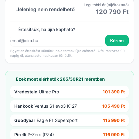
Legutóbbi ár (tájékoztató)
Jelenleg nem rendelhető
120 790 Ft
Értesítsük, ha újra kapható?
Kérem
Egyetlen értesítést küldünk, ha a termék újra elérhető. A feliratkozás 90
napig él, utána automatikusan törlődik.
Ezek most elérhetők 265/30R21 méretben
Vredestein
Ultrac Pro
101 390 Ft
Hankook
Ventus S1 evo3 K127
105 490 Ft
Goodyear
Eagle F1 Supersport
115 990 Ft
Pirelli
P-Zero (PZ4)
116 990 Ft