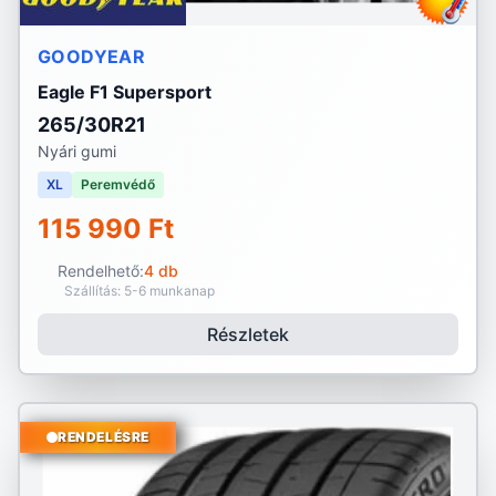
GOODYEAR
Eagle F1 Supersport
265/30R21
Nyári gumi
XL
Peremvédő
115 990 Ft
Rendelhető:
4 db
Szállítás: 5-6 munkanap
Részletek
RENDELÉSRE