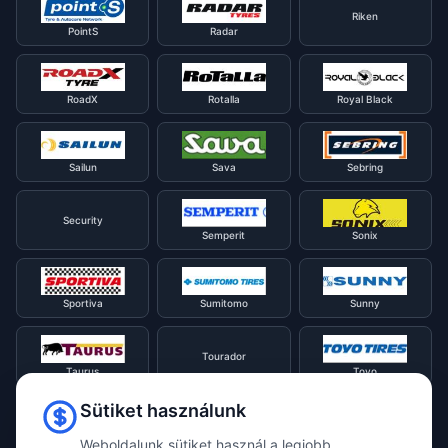
Riken
PointS
Radar
RoadX
Rotalla
Royal Black
Sailun
Sava
Sebring
Security
Semperit
Sonix
Sportiva
Sumitomo
Sunny
Tourador
Taurus
Toyo
Sütiket használunk
Tracmax
Tristar
Triangle
Weboldalunk sütiket használ a legjobb