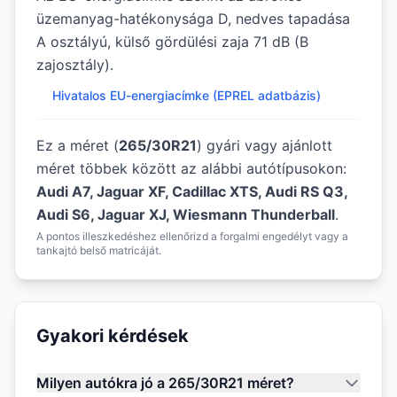
üzemanyag-hatékonysága D, nedves tapadása
A osztályú, külső gördülési zaja 71 dB (B
zajosztály).
Hivatalos EU-energiacímke (EPREL adatbázis)
Ez a méret (
265/30R21
) gyári vagy ajánlott
méret többek között az alábbi autótípusokon:
Audi A7, Jaguar XF, Cadillac XTS, Audi RS Q3,
Audi S6, Jaguar XJ, Wiesmann Thunderball
.
A pontos illeszkedéshez ellenőrizd a forgalmi engedélyt vagy a
tankajtó belső matricáját.
Gyakori kérdések
Milyen autókra jó a 265/30R21 méret?