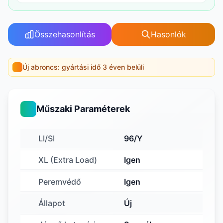
Összehasonlítás
Hasonlók
Új abroncs: gyártási idő 3 éven belüli
Műszaki Paraméterek
LI/SI
96/Y
XL (Extra Load)
Igen
Peremvédő
Igen
Állapot
Új