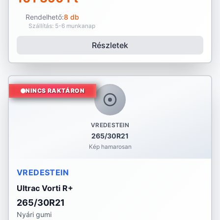
Rendelhető:
8 db
Szállítás: 5-6 munkanap
Részletek
NINCS RAKTÁRON
VREDESTEIN
265/30R21
Kép hamarosan
VREDESTEIN
Ultrac Vorti R+
265/30R21
Nyári gumi