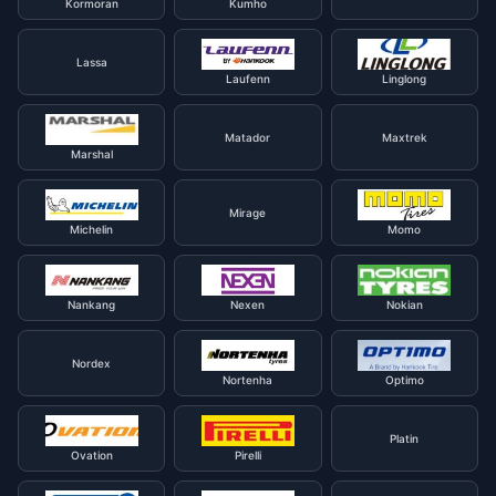
Kormoran
Kumho
Lassa
Laufenn
Linglong
Matador
Maxtrek
Marshal
Mirage
Michelin
Momo
Nankang
Nexen
Nokian
Nordex
Nortenha
Optimo
Platin
Ovation
Pirelli