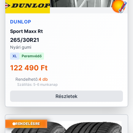
DUNLOP
Sport Maxx Rt
265/30R21
Nyári gumi
XL
Peremvédő
122 490 Ft
Rendelhető:
4 db
Szállítás: 5-6 munkanap
Részletek
RENDELÉSRE