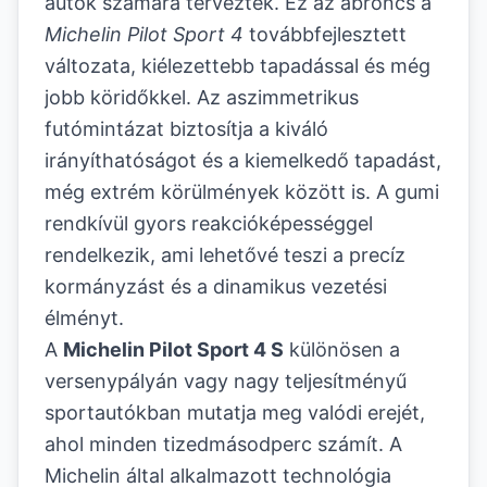
autók számára terveztek. Ez az abroncs a
Michelin Pilot Sport 4
továbbfejlesztett
változata, kiélezettebb tapadással és még
jobb köridőkkel. Az aszimmetrikus
futómintázat biztosítja a kiváló
irányíthatóságot és a kiemelkedő tapadást,
még extrém körülmények között is. A gumi
rendkívül gyors reakcióképességgel
rendelkezik, ami lehetővé teszi a precíz
kormányzást és a dinamikus vezetési
élményt.
A
Michelin Pilot Sport 4 S
különösen a
versenypályán vagy nagy teljesítményű
sportautókban mutatja meg valódi erejét,
ahol minden tizedmásodperc számít. A
Michelin által alkalmazott technológia