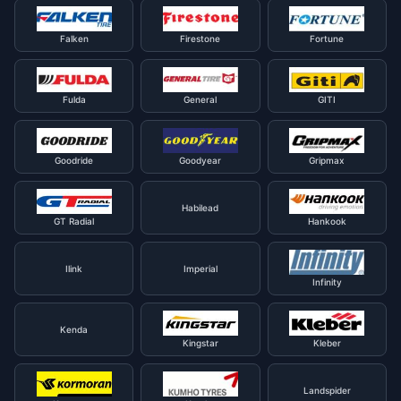
Falken
Firestone
Fortune
Fulda
General
GITI
Goodride
Goodyear
Gripmax
Habilead
GT Radial
Hankook
Ilink
Imperial
Infinity
Kenda
Kingstar
Kleber
Landspider