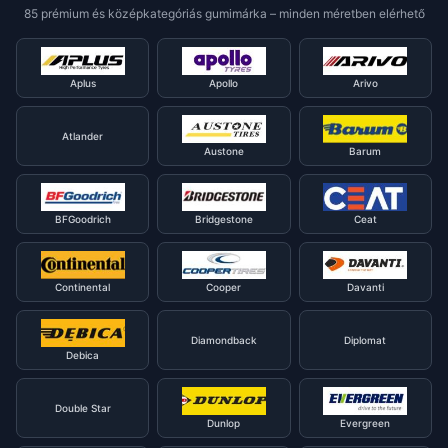
85 prémium és középkategóriás gumimárka – minden méretben elérhető
Aplus
Apollo
Arivo
Atlander
Austone
Barum
BFGoodrich
Bridgestone
Ceat
Continental
Cooper
Davanti
Diamondback
Diplomat
Debica
Double Star
Dunlop
Evergreen