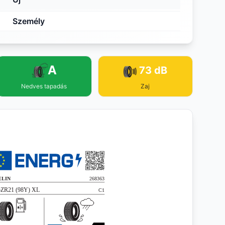
Személy
A
73 dB
Nedves tapadás
Zaj