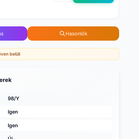
ás
Hasonlók
éven belüli
erek
98/Y
Igen
Igen
Új