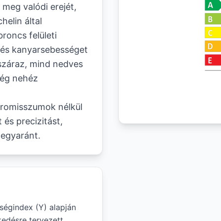
meg valódi erejét,
elin által
roncs felületi
t és kanyarsebességet
száraz, mind nedves
 még nehéz
promisszumok nélkül
 és precizitást,
 egyaránt.
ségindex (Y) alapján
edésre tervezett.