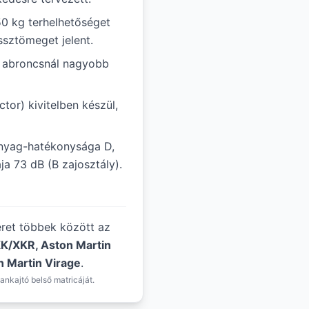
50 kg terhelhetőséget
ssztömeget jelent.
ál abroncsnál nagyobb
tor) kivitelben készül,
nyag-hatékonysága D,
ja 73 dB (B zajosztály).
éret többek között az
XK/XKR, Aston Martin
n Martin Virage
.
ankajtó belső matricáját.