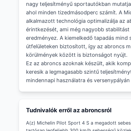
nagy teljesítményű sportautókban mutatja 
ahol minden tizedmásodperc számít. A Mich
alkalmazott technológia optimalizálja az ab
érintkezését, ami még nagyobb stabilitás
eredményez. A kiemelkedő tapadás mind 
útfelületeken biztosított, így az abroncs
körülmények között is biztonságot nyújt.
Ez az abroncs azoknak készült, akik kom
keresik a legmagasabb szintű teljesítményt
mindennapi használatra és versenypályán
Tudnivalók erről az abroncsról
A(z) Michelin Pilot Sport 4 S a megadott sebes
tartósan legfeljebb 300 km/h sebességű közlek