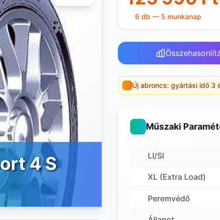
6 db — 5 munkanap
Összehasonlít
Új abroncs: gyártási idő 3 
Műszaki Paramét
LI/SI
ort 4 S
XL (Extra Load)
Peremvédő
Állapot