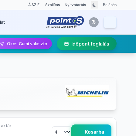
Á.SZ.F.
Szállítás
Nyitvatartás
Belépés
lat
Időpont foglalás
Okos Gumi választó
raktár
Kosárba