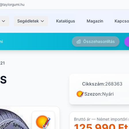
@taylorgumi.hu
k
Segédletek
Katalógus
Magazin
Kapcso
mi
Összehasonlítás
R21
 S
Cikkszám:
268363
Szezon:
Nyári
Bruttó ár — Német importőri 
125 990 Ft