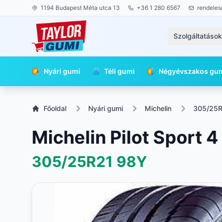
1194 Budapest Méta utca 13
+36 1 280 6567
rendeles
Szolgáltatáso
Nyári gumi
Téli gumi
Négyévszakos gu
Főoldal
Nyári gumi
Michelin
305/25
Michelin Pilot Sport 4
305/25R21
98Y