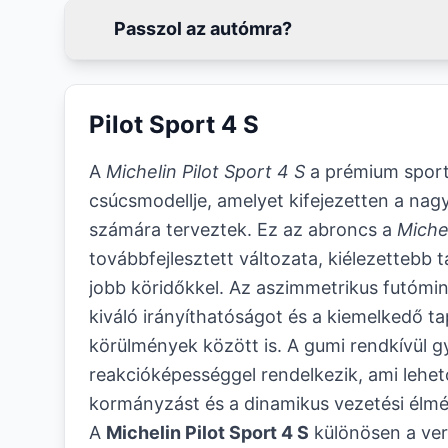
Passzol az autómra?
Pilot Sport 4 S
A
Michelin Pilot Sport 4 S
a prémium spor
csúcsmodellje, amelyet kifejezetten a nag
számára terveztek. Ez az abroncs a
Michel
továbbfejlesztett változata, kiélezettebb
jobb köridőkkel. Az aszimmetrikus futómint
kiváló irányíthatóságot és a kiemelkedő 
körülmények között is. A gumi rendkívül g
reakcióképességgel rendelkezik, ami lehető
kormányzást és a dinamikus vezetési élmé
A
Michelin Pilot Sport 4 S
különösen a ve