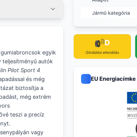
Jármű kategória
D
tgumiabroncsok egyik
Gördülési ellenállás
y teljesítményű autók
in Pilot Sport 4
EU Energiacímke
 tapadással és még
ázat biztosítja a
tapadást, még extrém
yors
vé teszi a precíz
nyt.
rsenypályán vagy