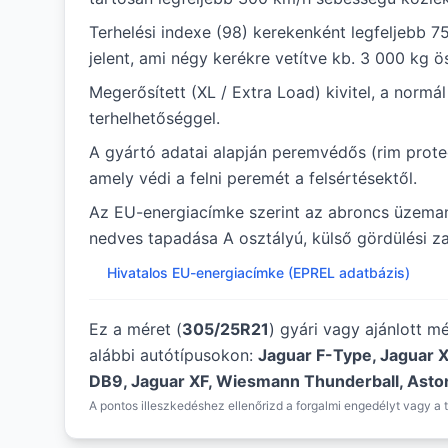
Terhelési indexe (98) kerekenként legfeljebb 7
jelent, ami négy kerékre vetítve kb. 3 000 kg ö
Megerősített (XL / Extra Load) kivitel, a norm
terhelhetőséggel.
A gyártó adatai alapján peremvédős (rim protec
amely védi a felni peremét a felsértésektől.
Az EU-energiacímke szerint az abroncs üzema
nedves tapadása A osztályú, külső gördülési za
Hivatalos EU-energiacímke (EPREL adatbázis)
Ez a méret (
305/25R21
) gyári vagy ajánlott m
alábbi autótípusokon:
Jaguar F-Type, Jaguar 
DB9, Jaguar XF, Wiesmann Thunderball, Asto
A pontos illeszkedéshez ellenőrizd a forgalmi engedélyt vagy a t