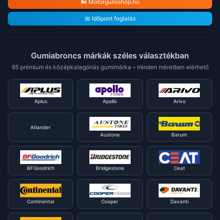
🏍️ Motorgumishop.hu
📅 Időpont foglalás
Gumiabroncs márkák széles választékban
85 prémium és középkategóriás gumimárka – minden méretben elérhető
Aplus
Apollo
Arivo
Atlander
Austone
Barum
BFGoodrich
Bridgestone
Ceat
Continental
Cooper
Davanti