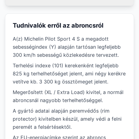
Tudnivalók erről az abroncsról
A(z) Michelin Pilot Sport 4 S a megadott
sebességindex (Y) alapján tartósan legfeljebb
300 km/h sebességű közlekedésre tervezett.
Terhelési indexe (101) kerekenként legfeljebb
825 kg terhelhetőséget jelent, ami négy kerékre
vetítve kb. 3 300 kg össztömeget jelent.
Megerősített (XL / Extra Load) kivitel, a normál
abroncsnál nagyobb terhelhetőséggel.
A gyártó adatai alapján peremvédős (rim
protector) kivitelben készül, amely védi a felni
peremét a felsértésektől.
Az EU-energiacímke szerint az abroncs