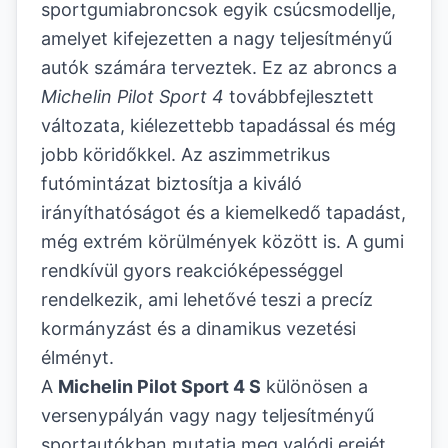
sportgumiabroncsok egyik csúcsmodellje,
amelyet kifejezetten a nagy teljesítményű
autók számára terveztek. Ez az abroncs a
Michelin Pilot Sport 4
továbbfejlesztett
változata, kiélezettebb tapadással és még
jobb köridőkkel. Az aszimmetrikus
futómintázat biztosítja a kiváló
irányíthatóságot és a kiemelkedő tapadást,
még extrém körülmények között is. A gumi
rendkívül gyors reakcióképességgel
rendelkezik, ami lehetővé teszi a precíz
kormányzást és a dinamikus vezetési
élményt.
A
Michelin Pilot Sport 4 S
különösen a
versenypályán vagy nagy teljesítményű
sportautókban mutatja meg valódi erejét,