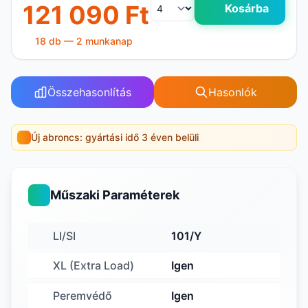
121 090 Ft
Kosárba
18 db — 2 munkanap
Összehasonlítás
Hasonlók
Új abroncs: gyártási idő 3 éven belüli
Műszaki Paraméterek
LI/SI
101/Y
XL (Extra Load)
Igen
Peremvédő
Igen