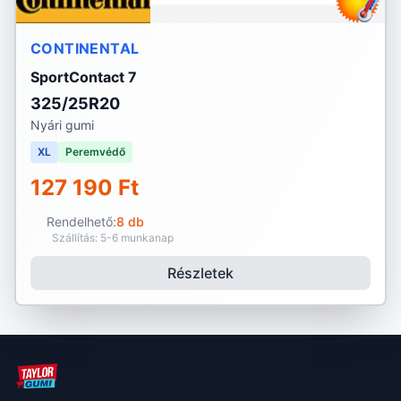
CONTINENTAL
SportContact 7
325/25R20
Nyári gumi
XL
Peremvédő
127 190 Ft
Rendelhető:
8 db
Szállítás: 5-6 munkanap
Részletek