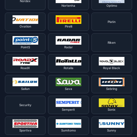
Nordex
Nortenha
Optimo
Platin
Ovation
Pirelli
Riken
PointS
Radar
RoadX
Rotalla
Royal Black
Sailun
Sava
Sebring
Security
Semperit
Sonix
Sportiva
Sumitomo
Sunny