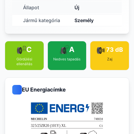
Állapot
Új
Jármű kategória
Személy
C
A
73 dB
Gördülési
Nedves tapadás
Zaj
ellenállás
EU Energiacímke