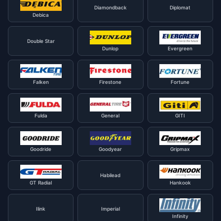
Diamondback
Diplomat
Debica
Double Star
Dunlop
Evergreen
Falken
Firestone
Fortune
Fulda
General
GITI
Goodride
Goodyear
Gripmax
Habilead
GT Radial
Hankook
Ilink
Imperial
Infinity