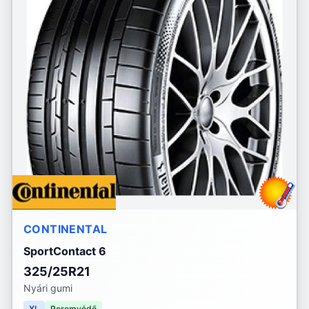
CONTINENTAL
SportContact 6
325/25R21
Nyári gumi
XL
Peremvédő