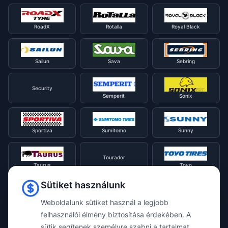
RoadX
Rotalla
Royal Black
Sailun
Sava
Sebring
Security
Semperit
Sonix
Sportiva
Sumitomo
Sunny
Tourador
Taurus
Toyo
Sütiket használunk
Tracmax
Tristar
Triangle
Weboldalunk sütiket használ a legjobb
felhasználói élmény biztosítása érdekében. A
sütik segítenek személyre szabni a tartalmat,
Viking
Voyager