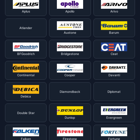
Aplus
Apollo
Arivo
Atlander
Austone
Barum
BFGoodrich
Bridgestone
Ceat
Continental
Cooper
Davanti
Diamondback
Diplomat
Debica
Double Star
Dunlop
Evergreen
Falken
Firestone
Fortune