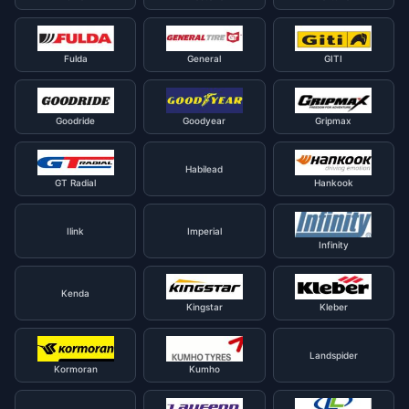
Fulda
General
GITI
Goodride
Goodyear
Gripmax
Habilead
GT Radial
Hankook
Ilink
Imperial
Infinity
Kenda
Kingstar
Kleber
Landspider
Kormoran
Kumho