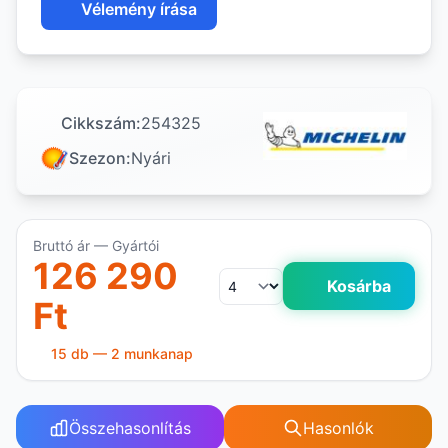
Vélemény írása
Cikkszám:
254325
Szezon:
Nyári
Bruttó ár — Gyártói
126 290
Kosárba
Ft
15 db — 2 munkanap
Összehasonlítás
Hasonlók