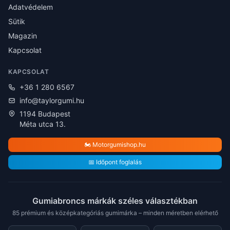
Adatvédelem
Sütik
Magazin
Kapcsolat
KAPCSOLAT
+36 1 280 6567
info@taylorgumi.hu
1194 Budapest
Méta utca 13.
🏍️ Motorgumishop.hu
📅 Időpont foglalás
Gumiabroncs márkák széles választékban
85 prémium és középkategóriás gumimárka – minden méretben elérhető