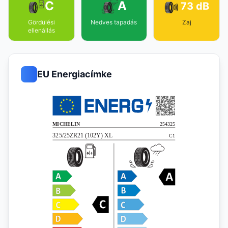
C
A
73 dB
Gördülési
Nedves tapadás
Zaj
ellenállás
EU Energiacímke