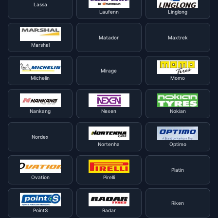
Lassa
Laufenn
Linglong
Matador
Maxtrek
Marshal
Mirage
Michelin
Momo
Nankang
Nexen
Nokian
Nordex
Nortenha
Optimo
Platin
Ovation
Pirelli
Riken
PointS
Radar