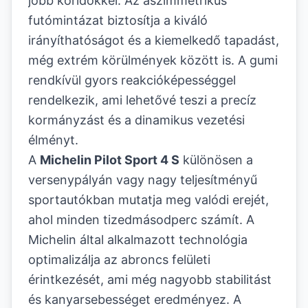
jobb köridőkkel. Az aszimmetrikus
futómintázat biztosítja a kiváló
irányíthatóságot és a kiemelkedő tapadást,
még extrém körülmények között is. A gumi
rendkívül gyors reakcióképességgel
rendelkezik, ami lehetővé teszi a precíz
kormányzást és a dinamikus vezetési
élményt.
A
Michelin Pilot Sport 4 S
különösen a
versenypályán vagy nagy teljesítményű
sportautókban mutatja meg valódi erejét,
ahol minden tizedmásodperc számít. A
Michelin által alkalmazott technológia
optimalizálja az abroncs felületi
érintkezését, ami még nagyobb stabilitást
és kanyarsebességet eredményez. A