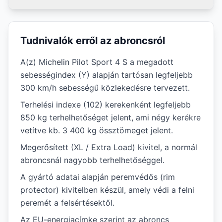
Tudnivalók erről az abroncsról
A(z) Michelin Pilot Sport 4 S a megadott
sebességindex (Y) alapján tartósan legfeljebb
300 km/h sebességű közlekedésre tervezett.
Terhelési indexe (102) kerekenként legfeljebb
850 kg terhelhetőséget jelent, ami négy kerékre
vetítve kb. 3 400 kg össztömeget jelent.
Megerősített (XL / Extra Load) kivitel, a normál
abroncsnál nagyobb terhelhetőséggel.
A gyártó adatai alapján peremvédős (rim
protector) kivitelben készül, amely védi a felni
peremét a felsértésektől.
Az EU-energiacímke szerint az abroncs