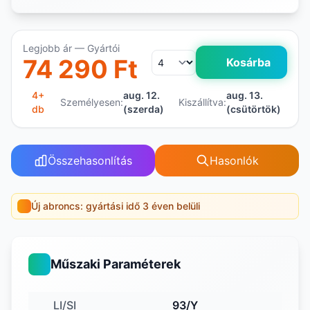
Legjobb ár — Gyártói
74 290 Ft
Kosárba
4+
aug. 12.
aug. 13.
Személyesen:
Kiszállítva:
db
(szerda)
(csütörtök)
Összehasonlítás
Hasonlók
Új abroncs: gyártási idő 3 éven belüli
Műszaki Paraméterek
LI/SI
93/Y