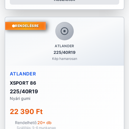
RENDELÉSRE
ATLANDER
225/40R19
Kép hamarosan
ATLANDER
XSPORT 86
225/40R19
Nyári gumi
22 390 Ft
Rendelhető:
20+ db
Szállítás: 5-6 munkanap