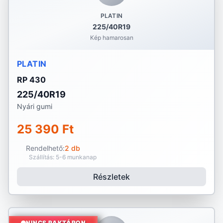
PLATIN
225/40R19
Kép hamarosan
PLATIN
RP 430
225/40R19
Nyári gumi
25 390 Ft
Rendelhető:
2 db
Szállítás: 5-6 munkanap
Részletek
NINCS RAKTÁRON