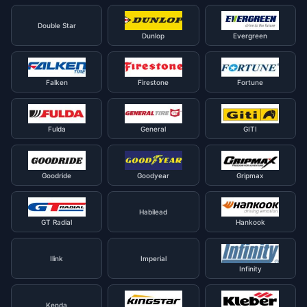
Double Star
Dunlop
Evergreen
Falken
Firestone
Fortune
Fulda
General
GITI
Goodride
Goodyear
Gripmax
Habilead
GT Radial
Hankook
Ilink
Imperial
Infinity
Kenda