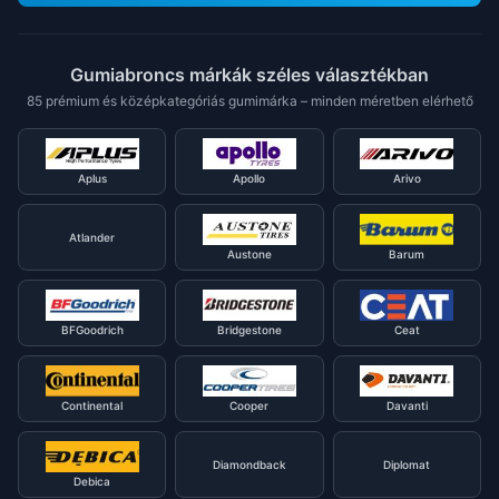
Gumiabroncs márkák széles választékban
85 prémium és középkategóriás gumimárka – minden méretben elérhető
Aplus
Apollo
Arivo
Atlander
Austone
Barum
BFGoodrich
Bridgestone
Ceat
Continental
Cooper
Davanti
Diamondback
Diplomat
Debica