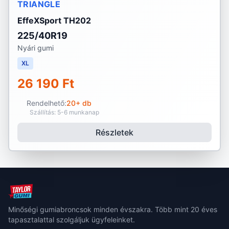
TRIANGLE
EffeXSport TH202
225/40R19
Nyári gumi
XL
26 190 Ft
Rendelhető:
20+ db
Szállítás: 5-6 munkanap
Részletek
Minőségi gumiabroncsok minden évszakra. Több mint 20 éves
tapasztalattal szolgáljuk ügyfeleinket.