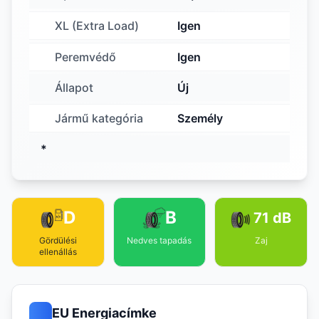
XL (Extra Load)
Igen
Peremvédő
Igen
Állapot
Új
Jármű kategória
Személy
*
D
B
71 dB
Gördülési
Nedves tapadás
Zaj
ellenállás
EU Energiacímke