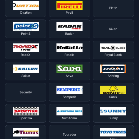
Platin
Ovation
Pirelli
Riken
PointS
Radar
RoadX
Rotalla
Royal Black
Sailun
Sava
Sebring
Security
Semperit
Sonix
Sportiva
Sumitomo
Sunny
Tourador