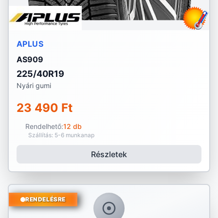
APLUS
AS909
225/40R19
Nyári gumi
23 490 Ft
Rendelhető:
12 db
Szállítás: 5-6 munkanap
Részletek
RENDELÉSRE