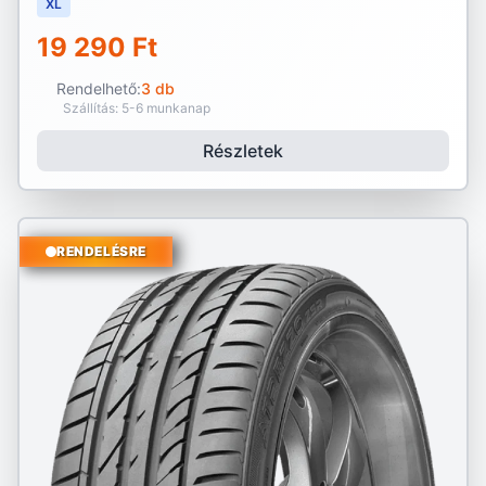
XL
19 290 Ft
Rendelhető:
3 db
Szállítás: 5-6 munkanap
Részletek
RENDELÉSRE