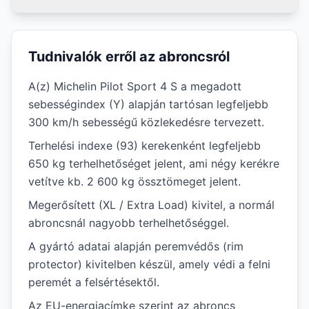
Tudnivalók erről az abroncsról
A(z) Michelin Pilot Sport 4 S a megadott
sebességindex (Y) alapján tartósan legfeljebb
300 km/h sebességű közlekedésre tervezett.
Terhelési indexe (93) kerekenként legfeljebb
650 kg terhelhetőséget jelent, ami négy kerékre
vetítve kb. 2 600 kg össztömeget jelent.
Megerősített (XL / Extra Load) kivitel, a normál
abroncsnál nagyobb terhelhetőséggel.
A gyártó adatai alapján peremvédős (rim
protector) kivitelben készül, amely védi a felni
peremét a felsértésektől.
Az EU-energiacímke szerint az abroncs