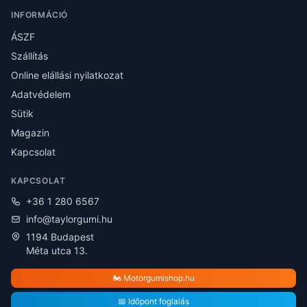
INFORMÁCIÓ
ÁSZF
Szállítás
Online elállási nyilatkozat
Adatvédelem
Sütik
Magazin
Kapcsolat
KAPCSOLAT
+36 1 280 6567
info@taylorgumi.hu
1194 Budapest
Méta utca 13.
🏍️ Motorgumishop.hu
📅 Időpont foglalás