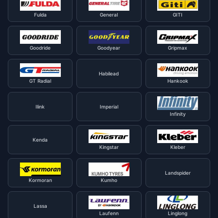
Fulda
General
GITI
Goodride
Goodyear
Gripmax
Habilead
GT Radial
Hankook
Ilink
Imperial
Infinity
Kenda
Kingstar
Kleber
Landspider
Kormoran
Kumho
Lassa
Laufenn
Linglong