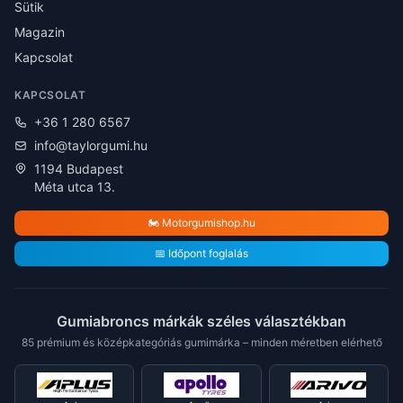
Sütik
Magazin
Kapcsolat
KAPCSOLAT
+36 1 280 6567
info@taylorgumi.hu
1194 Budapest
Méta utca 13.
🏍️ Motorgumishop.hu
📅 Időpont foglalás
Gumiabroncs márkák széles választékban
85 prémium és középkategóriás gumimárka – minden méretben elérhető