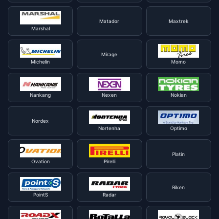
Matador
Maxtrek
Marshal
Mirage
Michelin
Momo
Nankang
Nexen
Nokian
Nordex
Nortenha
Optimo
Platin
Ovation
Pirelli
Riken
PointS
Radar