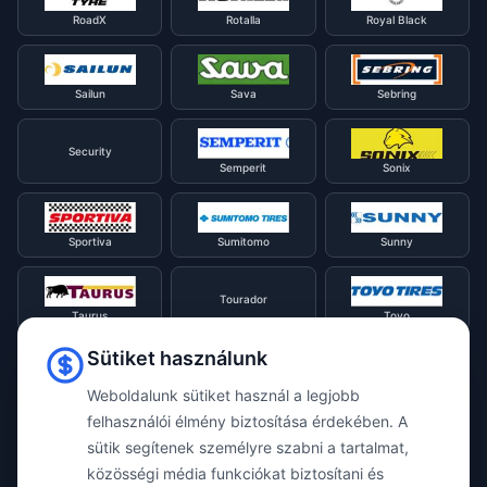
RoadX
Rotalla
Royal Black
Sailun
Sava
Sebring
Security
Semperit
Sonix
Sportiva
Sumitomo
Sunny
Tourador
Taurus
Toyo
Sütiket használunk
Tracmax
Tristar
Triangle
Weboldalunk sütiket használ a legjobb
felhasználói élmény biztosítása érdekében. A
sütik segítenek személyre szabni a tartalmat,
Viking
Voyager
Uniroyal
közösségi média funkciókat biztosítani és