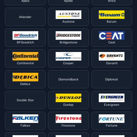
Aplus
Apollo
Arivo
Atlander
Austone
Barum
BFGoodrich
Bridgestone
Ceat
Continental
Cooper
Davanti
Diamondback
Diplomat
Debica
Double Star
Dunlop
Evergreen
Falken
Firestone
Fortune