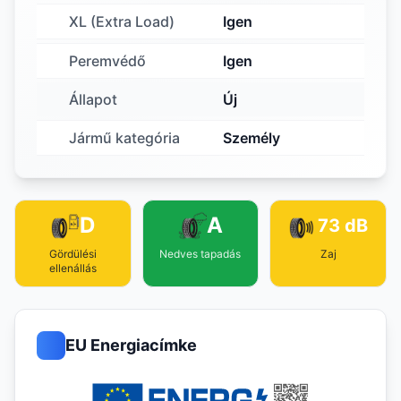
XL (Extra Load)
Igen
Peremvédő
Igen
Állapot
Új
Jármű kategória
Személy
D
A
73 dB
Gördülési
Nedves tapadás
Zaj
ellenállás
EU Energiacímke