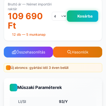
Bruttó ár — Német importőri
raktár
109 690
Kosárba
Ft
12 db — 5 munkanap
Összehasonlítás
Hasonlók
Új abroncs: gyártási idő 3 éven belüli
Műszaki Paraméterek
LI/SI
93/Y