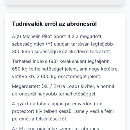
Tudnivalók erről az abroncsról
A(z) Michelin Pilot Sport 4 S a megadott
sebességindex (Y) alapján tartósan legfeljebb
300 km/h sebességű közlekedésre tervezett.
Terhelési indexe (93) kerekenként legfeljebb
650 kg terhelhetőséget jelent, ami négy kerékre
vetítve kb. 2 600 kg össztömeget jelent.
Megerősített (XL / Extra Load) kivitel, a normál
abroncsnál nagyobb terhelhetőséggel.
A gyártó adatai alapján peremvédős (rim
protector) kivitelben készül, amely védi a felni
peremét a felsértésektől.
Az EU-energiacímke szerint az abroncs