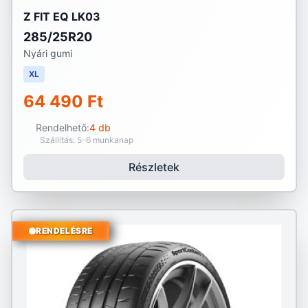
Z FIT EQ LK03
285/25R20
Nyári gumi
XL
64 490 Ft
Rendelhető:
4 db
Szállítás: 5-6 munkanap
Részletek
RENDELÉSRE