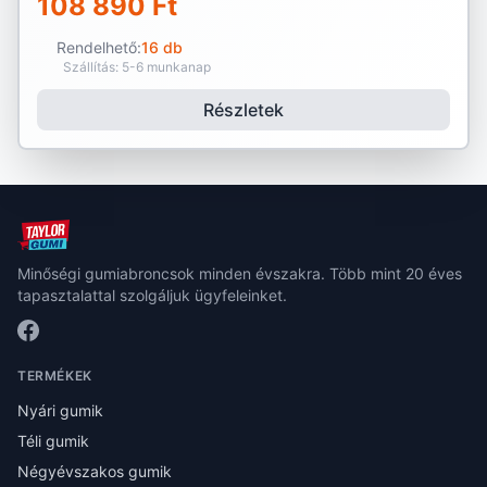
108 890 Ft
Rendelhető:
16 db
Szállítás: 5-6 munkanap
Részletek
Minőségi gumiabroncsok minden évszakra. Több mint 20 éves
tapasztalattal szolgáljuk ügyfeleinket.
TERMÉKEK
Nyári gumik
Téli gumik
Négyévszakos gumik