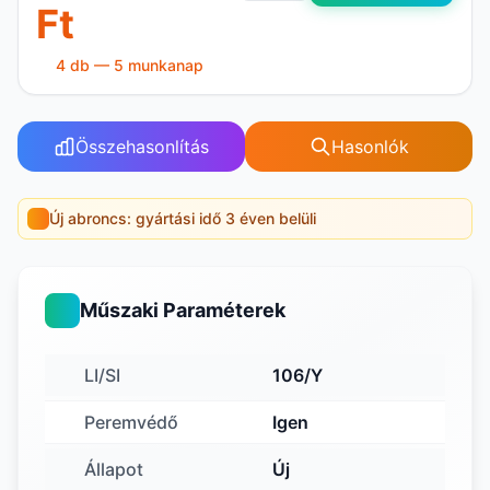
Ft
4 db — 5 munkanap
Összehasonlítás
Hasonlók
Új abroncs: gyártási idő 3 éven belüli
Műszaki Paraméterek
LI/SI
106/Y
Peremvédő
Igen
Állapot
Új