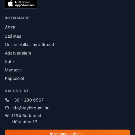
INFORMÁCIÓ
ÁSZF
Szállítás
Online elállási nyilatkozat
Adatvédelem
Sütik
Magazin
Kapcsolat
KAPCSOLAT
+36 1 280 6567
info@taylorgumi.hu
1194 Budapest
Méta utca 13.
🏍️ Motorgumishop.hu