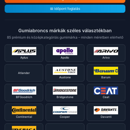
📅 Időpont foglalás
Gumiabroncs márkák széles választékban
85 prémium és középkategóriás gumimárka – minden méretben elérhető
Aplus
Apollo
Arivo
Atlander
Austone
Barum
BFGoodrich
Bridgestone
Ceat
Continental
Cooper
Davanti