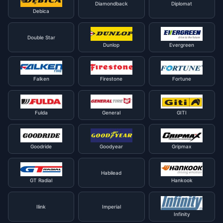
Diamondback
Diplomat
Debica
Double Star
Dunlop
Evergreen
Falken
Firestone
Fortune
Fulda
General
GITI
Goodride
Goodyear
Gripmax
Habilead
GT Radial
Hankook
Ilink
Imperial
Infinity