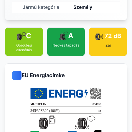
Jármű kategória
Személy
C
A
72 dB
Gördülési
Nedves tapadás
Zaj
ellenállás
EU Energiacímke