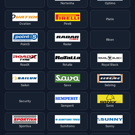
Nortenha
Optimo
Platin
Ovation
Pirelli
Riken
PointS
Radar
RoadX
Rotalla
Royal Black
Sailun
Sava
Sebring
Security
Semperit
Sonix
Sportiva
Sumitomo
Sunny