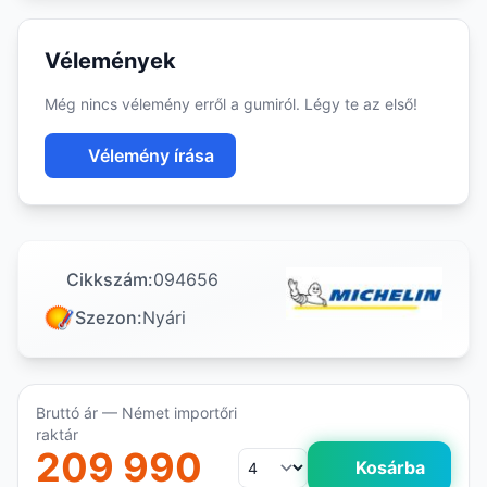
Vélemények
Még nincs vélemény erről a gumiról. Légy te az első!
Vélemény írása
Cikkszám:
094656
Szezon:
Nyári
Bruttó ár — Német importőri
raktár
209 990
Kosárba