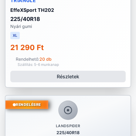
TRIANGLE
EffeXSport TH202
225/40R18
Nyári gumi
XL
21 290 Ft
Rendelhető:
20 db
Szállítás: 5-6 munkanap
Részletek
RENDELÉSRE
LANDSPIDER
225/40R18