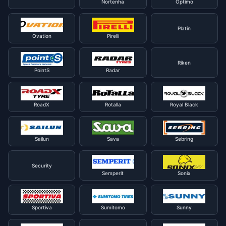
Nortenha
Optimo
Platin
Ovation
Pirelli
Riken
PointS
Radar
RoadX
Rotalla
Royal Black
Sailun
Sava
Sebring
Security
Semperit
Sonix
Sportiva
Sumitomo
Sunny