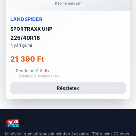
Kép hamarosan
LANDSPIDER
SPORTRAXX UHP
225/40R18
Nyári gumi
21 390 Ft
Rendelhető:
2 db
Szállítás: 5-6 munkanap
Részletek
Minőségi gumiabroncsok minden évszakra. Több mint 20 éves