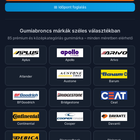
📅 Időpont foglalás
Gumiabroncs márkák széles választékban
85 prémium és középkategóriás gumimárka – minden méretben elérhető
Aplus
Apollo
Arivo
Atlander
Austone
Barum
BFGoodrich
Bridgestone
Ceat
Continental
Cooper
Davanti