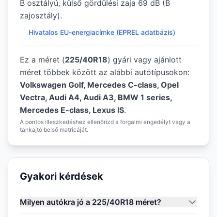
B osztályú, külső gördülési zaja 69 dB (B
zajosztály).
Hivatalos EU-energiacímke (EPREL adatbázis)
Ez a méret (
225/40R18
) gyári vagy ajánlott
méret többek között az alábbi autótípusokon:
Volkswagen Golf, Mercedes C-class, Opel
Vectra, Audi A4, Audi A3, BMW 1 series,
Mercedes E-class, Lexus IS
.
A pontos illeszkedéshez ellenőrizd a forgalmi engedélyt vagy a
tankajtó belső matricáját.
Gyakori kérdések
Milyen autókra jó a 225/40R18 méret?