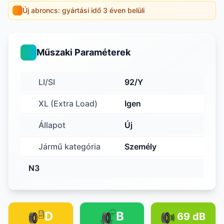
Új abroncs: gyártási idő 3 éven belüli
Műszaki Paraméterek
LI/SI
92/Y
XL (Extra Load)
Igen
Állapot
Új
Jármű kategória
Személy
N3
D
B
69 dB