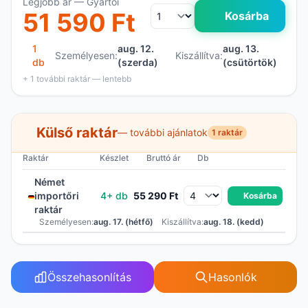
Legjobb ár — Gyártói
51 590 Ft
Kosárba
1
aug. 12.
aug. 13.
Személyesen:
Kiszállítva:
db
(szerda)
(csütörtök)
+ 1 további raktár — lentebb
Külső raktár
— további ajánlatok
1 raktár
Raktár
Készlet
Bruttó ár
Db
Német
importőri
4+ db
55 290 Ft
Kosárba
raktár
Személyesen:
aug. 17. (hétfő)
Kiszállítva:
aug. 18. (kedd)
Összehasonlítás
Hasonlók