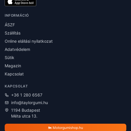
INFORMÁCIÓ
ÁSZF
Szállítás
Online elállási nyilatkozat
Adatvédelem
Sütik
Magazin
Kapcsolat
KAPCSOLAT
+36 1 280 6567
info@taylorgumi.hu
1194 Budapest
Méta utca 13.
🏍️ Motorgumishop.hu