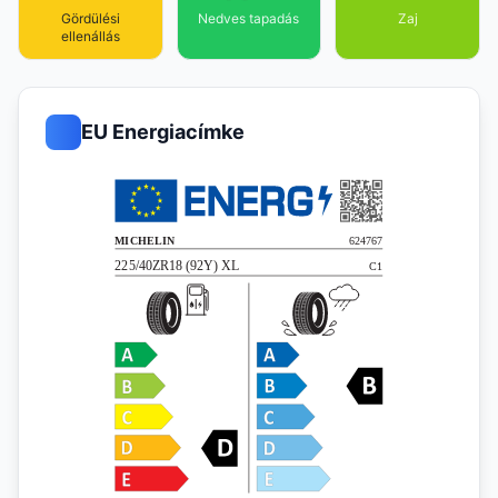
Gördülési
Nedves tapadás
Zaj
ellenállás
EU Energiacímke