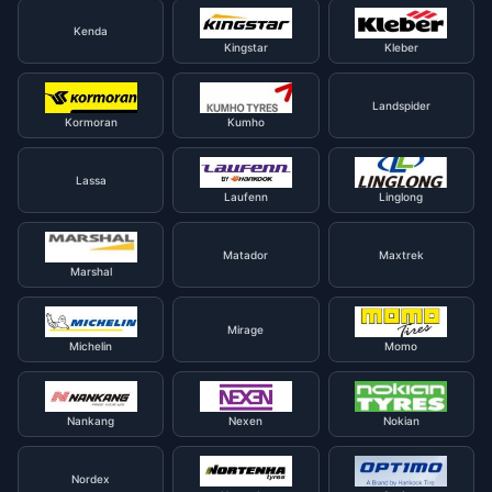
Kenda
Kingstar
Kleber
Landspider
Kormoran
Kumho
Lassa
Laufenn
Linglong
Matador
Maxtrek
Marshal
Mirage
Michelin
Momo
Nankang
Nexen
Nokian
Nordex