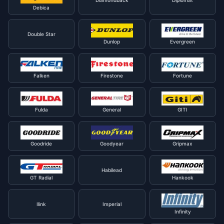
Diamondback
Diplomat
Debica
Double Star
Dunlop
Evergreen
Falken
Firestone
Fortune
Fulda
General
GITI
Goodride
Goodyear
Gripmax
Habilead
GT Radial
Hankook
Ilink
Imperial
Infinity