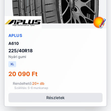
APLUS
A610
225/40R18
Nyári gumi
XL
20 090 Ft
Rendelhető:
20+ db
Szállítás: 5-6 munkanap
Részletek