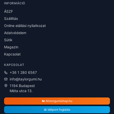
INFORMÁCIÓ
ÁSZF
Szállítás
Online elállási nyilatkozat
Adatvédelem
Sütik
Magazin
Kapcsolat
KAPCSOLAT
+36 1 280 6567
info@taylorgumi.hu
1194 Budapest
Méta utca 13.
🏍️ Motorgumishop.hu
📅 Időpont foglalás