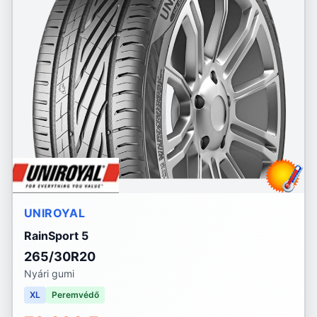
UNIROYAL
RainSport 5
265/30R20
Nyári gumi
XL
Peremvédő