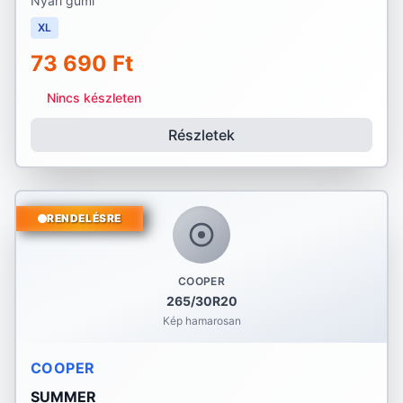
Nyári gumi
XL
73 690 Ft
Nincs készleten
Részletek
RENDELÉSRE
COOPER
265/30R20
Kép hamarosan
COOPER
SUMMER