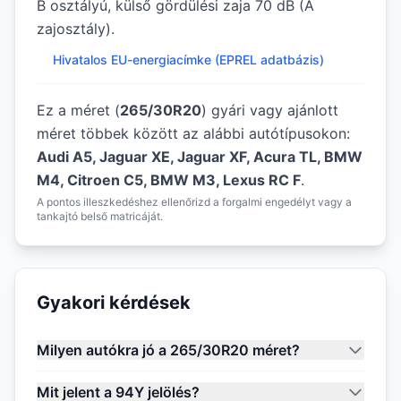
B osztályú, külső gördülési zaja 70 dB (A
zajosztály).
Hivatalos EU-energiacímke (EPREL adatbázis)
Ez a méret (
265/30R20
) gyári vagy ajánlott
méret többek között az alábbi autótípusokon:
Audi A5, Jaguar XE, Jaguar XF, Acura TL, BMW
M4, Citroen C5, BMW M3, Lexus RC F
.
A pontos illeszkedéshez ellenőrizd a forgalmi engedélyt vagy a
tankajtó belső matricáját.
Gyakori kérdések
Milyen autókra jó a 265/30R20 méret?
Mit jelent a 94Y jelölés?