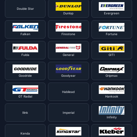
Double Star
Dunlop
Evergreen
Falken
Firestone
Fortune
Fulda
General
GITI
Goodride
Goodyear
Gripmax
Habilead
GT Radial
Hankook
Ilink
Imperial
Infinity
Kenda