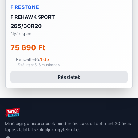
FIRESTONE
FIREHAWK SPORT
265/30R20
Nyári gumi
75 690 Ft
Rendelhető:
1 db
Szállítás: 5-6 munkanap
Részletek
Minőségi gumiabroncsok minden évszakra. Több mint 20 éves
tapasztalattal szolgáljuk ügyfeleinket.