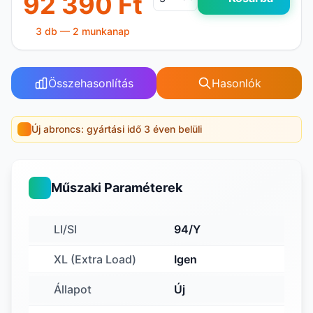
92 390 Ft
3 db — 2 munkanap
Összehasonlítás
Hasonlók
Új abroncs: gyártási idő 3 éven belüli
Műszaki Paraméterek
LI/SI
94/Y
XL (Extra Load)
Igen
Állapot
Új