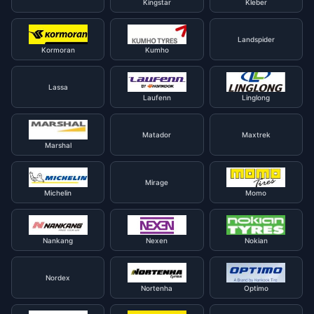
Kingstar
Kleber
Landspider
Kormoran
Kumho
Lassa
Laufenn
Linglong
Matador
Maxtrek
Marshal
Mirage
Michelin
Momo
Nankang
Nexen
Nokian
Nordex
Nortenha
Optimo