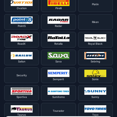
Platin
Ovation
Pirelli
Riken
PointS
Radar
RoadX
Rotalla
Royal Black
Sailun
Sava
Sebring
Security
Semperit
Sonix
Sportiva
Sumitomo
Sunny
Tourador
Taurus
Toyo