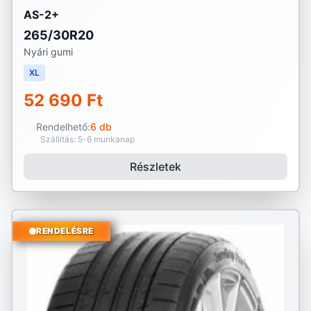
AS-2+
265/30R20
Nyári gumi
XL
52 690 Ft
Rendelhető:
6 db
Szállítás: 5-6 munkanap
Részletek
RENDELÉSRE