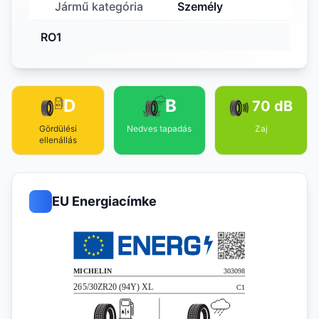
Jármű kategória
Személy
RO1
D
B
70 dB
Gördülési
Nedves tapadás
Zaj
ellenállás
EU Energiacímke