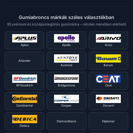
Gumiabroncs márkák széles választékban
85 prémium és középkategóriás gumimárka – minden méretben elérhető
Aplus
Apollo
Arivo
Atlander
Austone
Barum
BFGoodrich
Bridgestone
Ceat
Continental
Cooper
Davanti
Diamondback
Diplomat
Debica