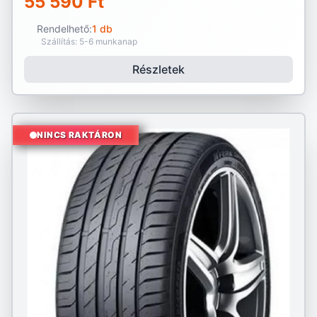
55 590 Ft
Rendelhető:
1 db
Szállítás: 5-6 munkanap
Részletek
NINCS RAKTÁRON