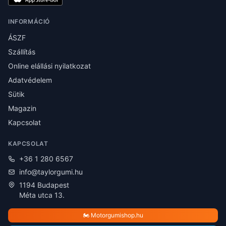
INFORMÁCIÓ
ÁSZF
Szállítás
Online elállási nyilatkozat
Adatvédelem
Sütik
Magazin
Kapcsolat
KAPCSOLAT
+36 1 280 6567
info@taylorgumi.hu
1194 Budapest
Méta utca 13.
🏍️ Motorgumishop.hu