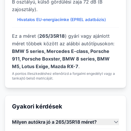
B osztályú, külső gördülési zaja 72 dB (B
zajosztály).
Hivatalos EU-energiacímke (EPREL adatbázis)
Ez a méret (
265/35R18
) gyári vagy ajánlott
méret többek között az alábbi autótípusokon:
BMW 5 series, Mercedes E-class, Porsche
911, Porsche Boxster, BMW 8 series, BMW
M5, Lotus Exige, Mazda RX-7
.
A pontos illeszkedéshez ellenőrizd a forgalmi engedélyt vagy a
tankajtó belső matricáját.
Gyakori kérdések
Milyen autókra jó a 265/35R18 méret?