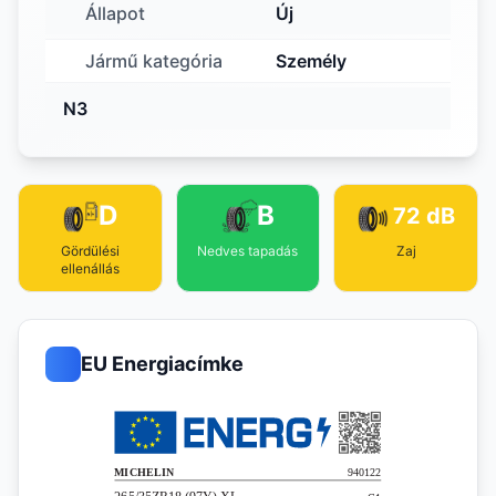
Állapot
Új
Jármű kategória
Személy
N3
D
B
72 dB
Gördülési
Nedves tapadás
Zaj
ellenállás
EU Energiacímke