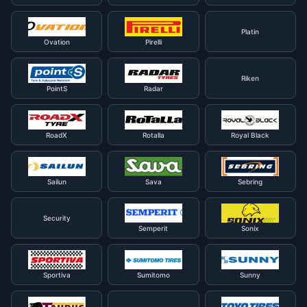
Platin
Ovation
Pirelli
Riken
PointS
Radar
RoadX
Rotalla
Royal Black
Sailun
Sava
Sebring
Security
Semperit
Sonix
Sportiva
Sumitomo
Sunny