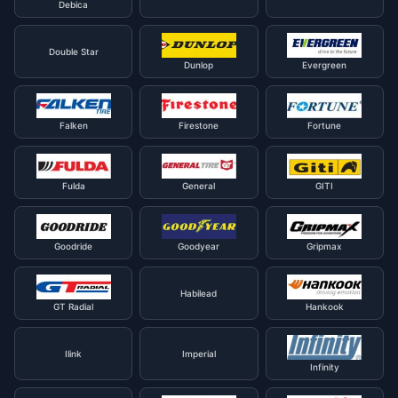
Debica
Double Star
Dunlop
Evergreen
Falken
Firestone
Fortune
Fulda
General
GITI
Goodride
Goodyear
Gripmax
Habilead
GT Radial
Hankook
Ilink
Imperial
Infinity