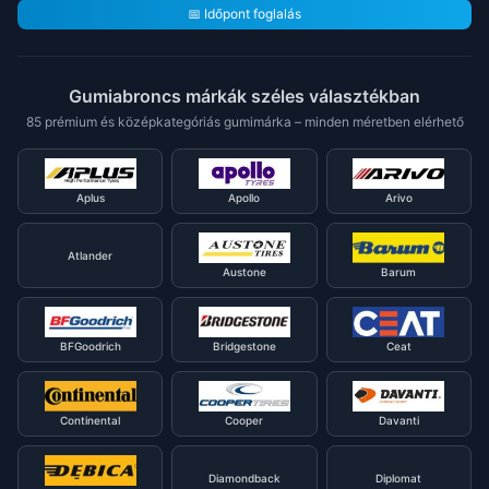
📅 Időpont foglalás
Gumiabroncs márkák széles választékban
85 prémium és középkategóriás gumimárka – minden méretben elérhető
Aplus
Apollo
Arivo
Atlander
Austone
Barum
BFGoodrich
Bridgestone
Ceat
Continental
Cooper
Davanti
Diamondback
Diplomat