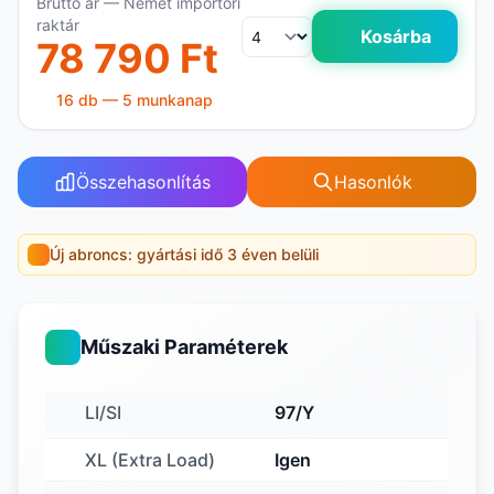
Bruttó ár — Német importőri
raktár
Kosárba
78 790 Ft
16 db — 5 munkanap
Összehasonlítás
Hasonlók
Új abroncs: gyártási idő 3 éven belüli
Műszaki Paraméterek
LI/SI
97/Y
XL (Extra Load)
Igen