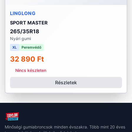
LINGLONG
SPORT MASTER
265/35R18
Nyári gumi
XL
Peremvédő
32 890 Ft
Nincs készleten
Részletek
Minőségi gumiabroncsok minden évszakra. Több mint 20 éves