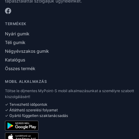
tapasztalattal szolgáljuk ügyfeleinket.
TERMÉKEK
Nyári gumik
Téli gumik
Négyévszakos gumik
Katalógus
Összes termék
MOBIL ALKALMAZÁS
Töltse le díjmentes MyPoint-S mobil alkalmazásunkat a személyre szabott
kiszolgálásért!
✓ Tervezhető időpontok
✓ Átlátható szerelési folyamat
✓ Gyártó független szaktanácsadás