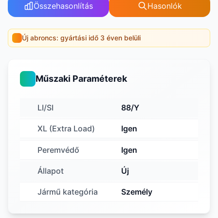
Összehasonlítás
Hasonlók
Új abroncs: gyártási idő 3 éven belüli
Műszaki Paraméterek
LI/SI
88/Y
XL (Extra Load)
Igen
Peremvédő
Igen
Állapot
Új
Jármű kategória
Személy