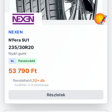
NEXEN
N'Fera SU1
235/30R20
Nyári gumi
XL
Peremvédő
53 790 Ft
Rendelhető:
20+ db
Szállítás: 5-6 munkanap
Részletek