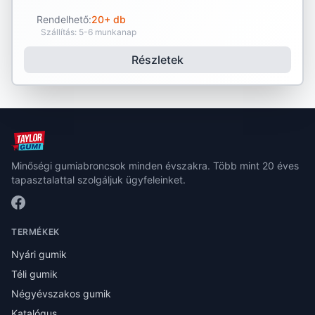
Rendelhető:
20+ db
Szállítás: 5-6 munkanap
Részletek
Minőségi gumiabroncsok minden évszakra. Több mint 20 éves
tapasztalattal szolgáljuk ügyfeleinket.
TERMÉKEK
Nyári gumik
Téli gumik
Négyévszakos gumik
Katalógus