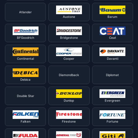
Atlander
Austone
Barum
BFGoodrich
Bridgestone
Ceat
Continental
Cooper
Davanti
Diamondback
Diplomat
Debica
Double Star
Dunlop
Evergreen
Falken
Firestone
Fortune