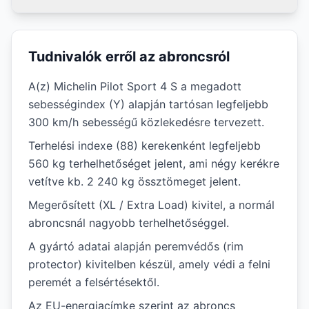
Tudnivalók erről az abroncsról
A(z) Michelin Pilot Sport 4 S a megadott
sebességindex (Y) alapján tartósan legfeljebb
300 km/h sebességű közlekedésre tervezett.
Terhelési indexe (88) kerekenként legfeljebb
560 kg terhelhetőséget jelent, ami négy kerékre
vetítve kb. 2 240 kg össztömeget jelent.
Megerősített (XL / Extra Load) kivitel, a normál
abroncsnál nagyobb terhelhetőséggel.
A gyártó adatai alapján peremvédős (rim
protector) kivitelben készül, amely védi a felni
peremét a felsértésektől.
Az EU-energiacímke szerint az abroncs