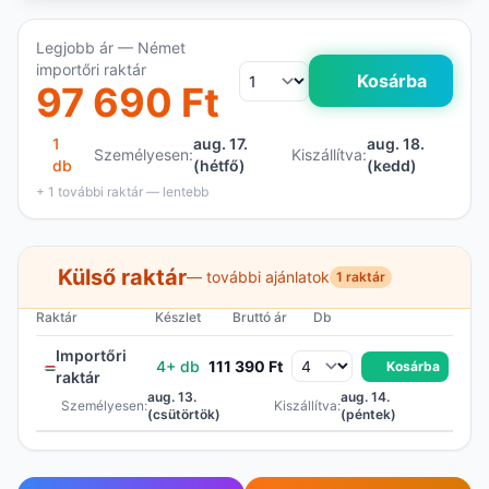
Legjobb ár — Német
importőri raktár
Kosárba
97 690 Ft
1
aug. 17.
aug. 18.
Személyesen:
Kiszállítva:
db
(hétfő)
(kedd)
+ 1 további raktár — lentebb
Külső raktár
— további ajánlatok
1 raktár
Raktár
Készlet
Bruttó ár
Db
Importőri
4+ db
111 390 Ft
Kosárba
raktár
aug. 13.
aug. 14.
Személyesen:
Kiszállítva:
(csütörtök)
(péntek)