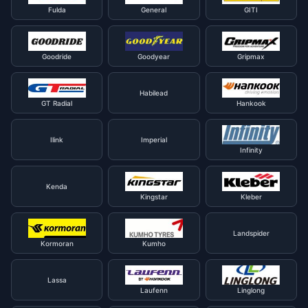
Fulda
General
GITI
Goodride
Goodyear
Gripmax
Habilead
GT Radial
Hankook
Ilink
Imperial
Infinity
Kenda
Kingstar
Kleber
Landspider
Kormoran
Kumho
Lassa
Laufenn
Linglong