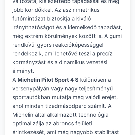
változata, kiélezettebb tapadással és még
jobb köridőkkel. Az aszimmetrikus
futómintázat biztosítja a kiváló
irányíthatóságot és a kiemelkedő tapadást,
még extrém körülmények között is. A gumi
rendkívül gyors reakcióképességgel
rendelkezik, ami lehetővé teszi a precíz
kormányzást és a dinamikus vezetési
élményt.
A
Michelin Pilot Sport 4 S
különösen a
versenypályán vagy nagy teljesítményű
sportautókban mutatja meg valódi erejét,
ahol minden tizedmásodperc számít. A
Michelin által alkalmazott technológia
optimalizálja az abroncs felületi
érintkezését, ami még nagyobb stabilitást