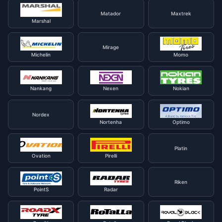
Matador
Maxtrek
Marshal
Mirage
Michelin
Momo
Nankang
Nexen
Nokian
Nordex
Nortenha
Optimo
Platin
Ovation
Pirelli
Riken
PointS
Radar