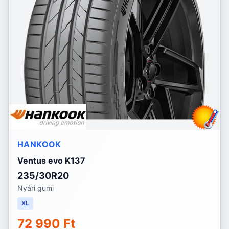
HANKOOK
Ventus evo K137
235/30R20
Nyári gumi
XL
72 990 Ft