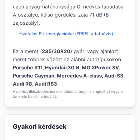
üzemanyag-hatékonysága D, nedves tapadása
A osztályú, külső gördülési zaja 71 dB (B
zajosztály).
Hivatalos EU-energiacímke (EPREL adatbázis)
Ez a méret (
235/30R20
) gyári vagy ajánlott
méret többek között az alábbi autótípusokon:
Porsche 911, Hyundai i30 N, MG XPower SV,
Porsche Cayman, Mercedes A-class, Audi S3,
Audi R8, Audi RS3
.
A pontos illeszkedéshez ellenőrizd a forgalmi engedélyt vagy a
tankajtó belső matricáját.
Gyakori kérdések