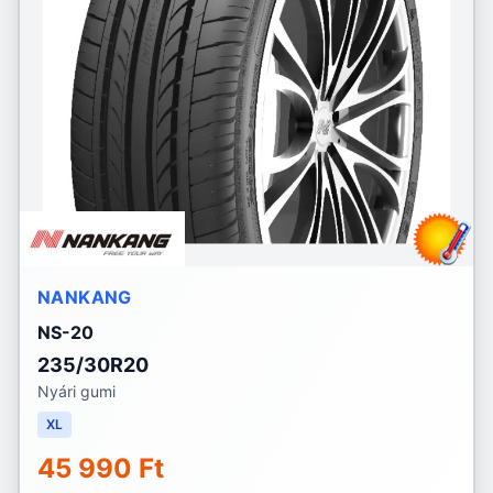
NANKANG
NS-20
235/30R20
Nyári gumi
XL
45 990 Ft