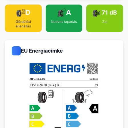
D
A
71 dB
Gördülési
Nedves tapadás
Zaj
ellenállás
EU Energiacímke