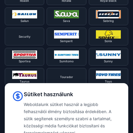
RoadX
Rotalla
Royal Black
Sailun
Sava
Sebring
Security
Semperit
Sonix
Sportiva
Sumitomo
Sunny
Tourador
Taurus
Toyo
Sütiket használunk
Tracmax
Tristar
Triangle
Weboldalunk sütiket használ a legjobb
felhasználói élmény biztosítása érdekében. A
Viking
Voyager
sütik segítenek személyre szabni a tartalmat,
Uniroyal
közösségi média funkciókat biztosítani és
forgalomelemzést végezni.