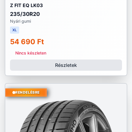
Z FIT EQ LK03
235/30R20
Nyári gumi
XL
54 690 Ft
Nincs készleten
Részletek
RENDELÉSRE