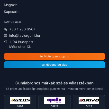
Magazin
Kapcsolat
KAPCSOLAT
+36 1 280 6567
info@taylorgumi.hu
1194 Budapest
Méta utca 13.
🏍️ Motorgumishop.hu
📅 Időpont foglalás
Gumiabroncs márkák széles választékban
85 prémium és középkategóriás gumimárka – minden méretben elérhető
Aplus
Apollo
Arivo