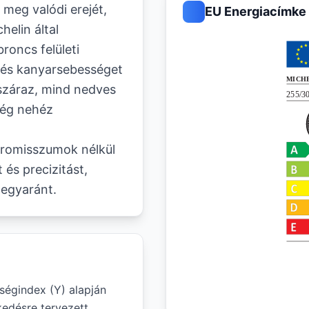
meg valódi erejét,
EU Energiacímke
elin által
roncs felületi
t és kanyarsebességet
száraz, mind nedves
 még nehéz
promisszumok nélkül
 és precizitást,
 egyaránt.
ségindex (Y) alapján
edésre tervezett.