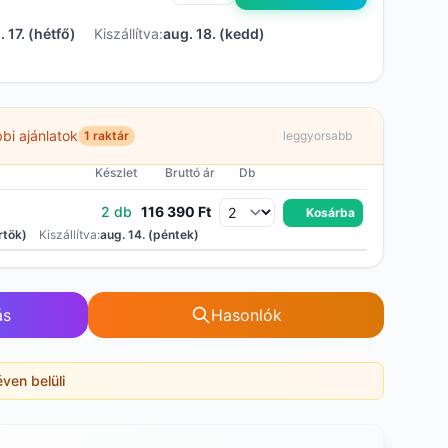
. 17. (hétfő)
Kiszállítva:
aug. 18. (kedd)
bi ajánlatok
1 raktár
leggyorsabb
Készlet
Bruttó ár
Db
2 db
116 390 Ft
Kosárba
rtök)
Kiszállítva:
aug. 14. (péntek)
ás
Hasonlók
éven belüli