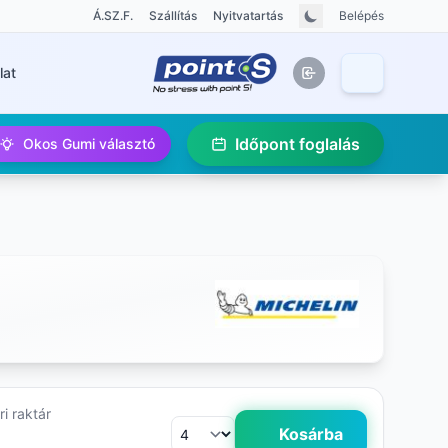
Á.SZ.F.
Szállítás
Nyitvatartás
Belépés
lat
Időpont foglalás
Okos Gumi választó
i raktár
Kosárba