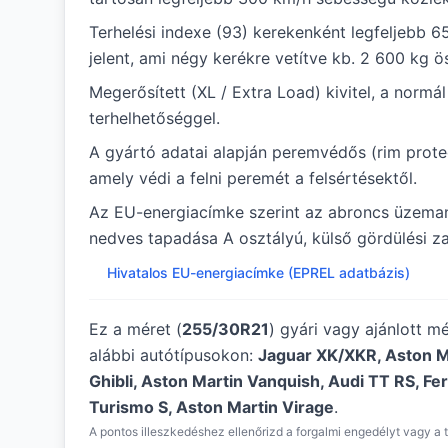
Terhelési indexe (93) kerekenként legfeljebb 6
jelent, ami négy kerékre vetítve kb. 2 600 kg ö
Megerősített (XL / Extra Load) kivitel, a norm
terhelhetőséggel.
A gyártó adatai alapján peremvédős (rim protec
amely védi a felni peremét a felsértésektől.
Az EU-energiacímke szerint az abroncs üzema
nedves tapadása A osztályú, külső gördülési zaj
Hivatalos EU-energiacímke (EPREL adatbázis)
Ez a méret (
255/30R21
) gyári vagy ajánlott m
alábbi autótípusokon:
Jaguar XK/XKR, Aston M
Ghibli, Aston Martin Vanquish, Audi TT RS, Fer
Turismo S, Aston Martin Virage
.
A pontos illeszkedéshez ellenőrizd a forgalmi engedélyt vagy a t