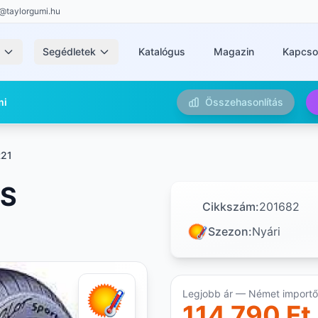
@taylorgumi.hu
k
Segédletek
Katalógus
Magazin
Kapcso
mi
Összehasonlítás
R21
 S
Cikkszám:
201682
Szezon:
Nyári
Legjobb ár — Német importőr
114 790 Ft