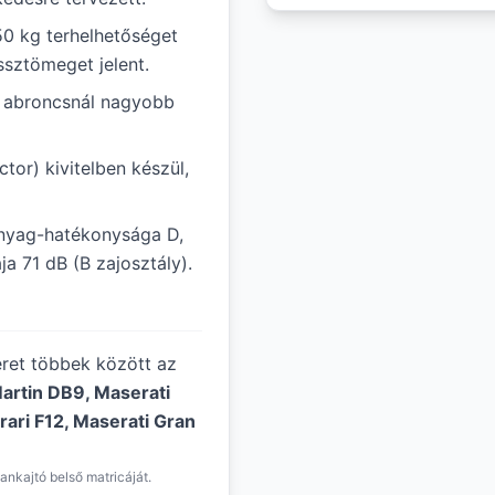
50 kg terhelhetőséget
ssztömeget jelent.
ál abroncsnál nagyobb
tor) kivitelben készül,
nyag-hatékonysága D,
a 71 dB (B zajosztály).
éret többek között az
artin DB9, Maserati
rari F12, Maserati Gran
ankajtó belső matricáját.