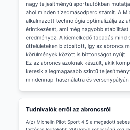
nagy teljesítményű sportautókban mutatja 
ahol minden tizedmásodperc számít. A Mich
alkalmazott technológia optimalizálja az ab
érintkezését, ami még nagyobb stabilitás
eredményez. A kiemelkedő tapadás mind 
útfelületeken biztosított, így az abroncs
körülmények között is biztonságot nyújt.
Ez az abroncs azoknak készült, akik kom
keresik a legmagasabb szintű teljesítményt
mindennapi használatra és versenypályán
Tudnivalók erről az abroncsról
A(z) Michelin Pilot Sport 4 S a megadott sebes
tartósan legfeljebb 300 km/h sebességű közlek