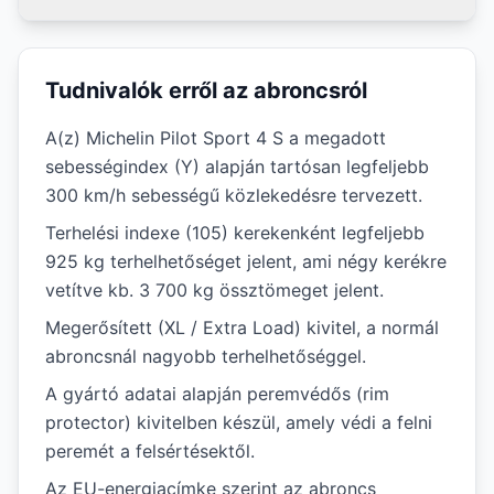
Tudnivalók erről az abroncsról
A(z) Michelin Pilot Sport 4 S a megadott
sebességindex (Y) alapján tartósan legfeljebb
300 km/h sebességű közlekedésre tervezett.
Terhelési indexe (105) kerekenként legfeljebb
925 kg terhelhetőséget jelent, ami négy kerékre
vetítve kb. 3 700 kg össztömeget jelent.
Megerősített (XL / Extra Load) kivitel, a normál
abroncsnál nagyobb terhelhetőséggel.
A gyártó adatai alapján peremvédős (rim
protector) kivitelben készül, amely védi a felni
peremét a felsértésektől.
Az EU-energiacímke szerint az abroncs