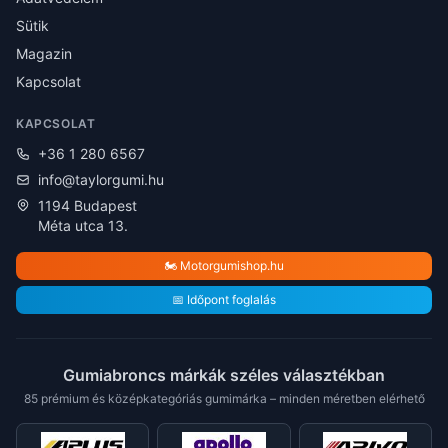
Sütik
Magazin
Kapcsolat
KAPCSOLAT
+36 1 280 6567
info@taylorgumi.hu
1194 Budapest
Méta utca 13.
🏍️ Motorgumishop.hu
📅 Időpont foglalás
Gumiabroncs márkák széles választékban
85 prémium és középkategóriás gumimárka – minden méretben elérhető