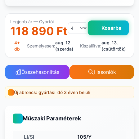
Legjobb ár — Gyártói
118 890 Ft
Kosárba
4+
aug. 12.
aug. 13.
Személyesen:
Kiszállítva:
db
(szerda)
(csütörtök)
Összehasonlítás
Hasonlók
Új abroncs: gyártási idő 3 éven belüli
Műszaki Paraméterek
LI/SI
105/Y