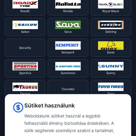
RoadX
Rotalla
Royal Black
Sailun
Sava
Sebring
Security
Semperit
Sonix
Sportiva
Sumitomo
Sunny
Tourador
Taurus
Toyo
Sütiket használunk
Tracmax
Tristar
Triangle
Weboldalunk sütiket használ a legjobb
felhasználói élmény biztosítása érdekében. A
sütik segítenek személyre szabni a tartalmat,
Viking
Voyager
Uniroyal