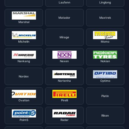
Laufenn
Linglong
Matador
Maxtrek
Marshal
Mirage
Michelin
Momo
Nankang
Nexen
Nokian
Nordex
Nortenha
Optimo
Platin
Ovation
Pirelli
Riken
PointS
Radar