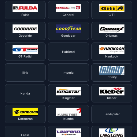
Fulda
General
GITI
Goodride
Goodyear
Gripmax
Habilead
GT Radial
Hankook
Ilink
Imperial
Infinity
Kenda
Kingstar
Kleber
Landspider
Kormoran
Kumho
Lassa