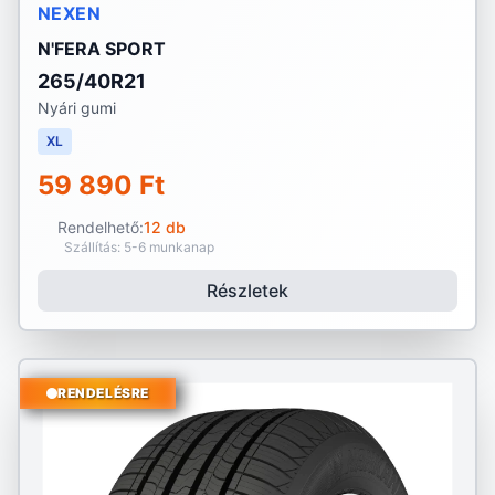
NEXEN
N'FERA SPORT
265/40R21
Nyári gumi
XL
59 890 Ft
Rendelhető:
12 db
Szállítás: 5-6 munkanap
Részletek
RENDELÉSRE