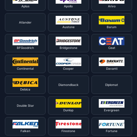
Aplus
Apollo
Arivo
Atlander
Austone
Barum
BFGoodrich
Bridgestone
Ceat
Continental
Cooper
Davanti
Diamondback
Diplomat
Debica
Double Star
Dunlop
Evergreen
Falken
Firestone
Fortune