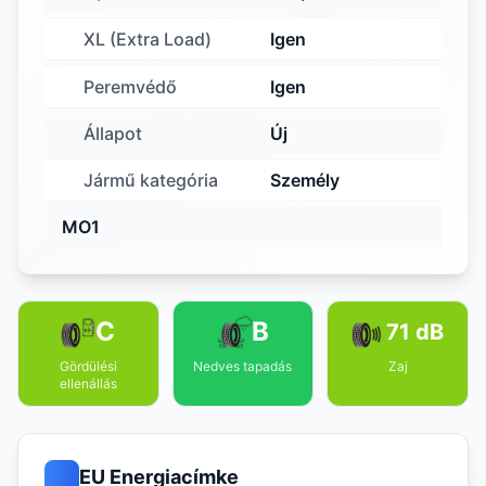
XL (Extra Load)
Igen
Peremvédő
Igen
Állapot
Új
Jármű kategória
Személy
MO1
C
B
71 dB
Gördülési
Nedves tapadás
Zaj
ellenállás
EU Energiacímke