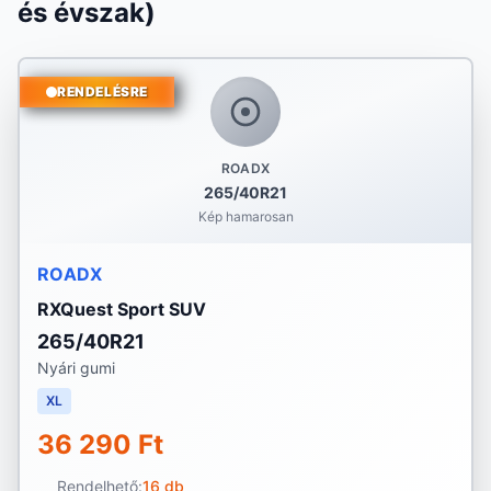
és évszak)
RENDELÉSRE
ROADX
265/40R21
Kép hamarosan
ROADX
RXQuest Sport SUV
265/40R21
Nyári gumi
XL
36 290 Ft
Rendelhető:
16 db