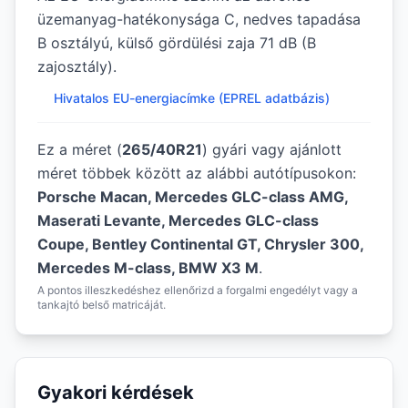
üzemanyag-hatékonysága C, nedves tapadása
B osztályú, külső gördülési zaja 71 dB (B
zajosztály).
Hivatalos EU-energiacímke (EPREL adatbázis)
Ez a méret (
265/40R21
) gyári vagy ajánlott
méret többek között az alábbi autótípusokon:
Porsche Macan, Mercedes GLC-class AMG,
Maserati Levante, Mercedes GLC-class
Coupe, Bentley Continental GT, Chrysler 300,
Mercedes M-class, BMW X3 M
.
A pontos illeszkedéshez ellenőrizd a forgalmi engedélyt vagy a
tankajtó belső matricáját.
Gyakori kérdések