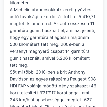
kilométer.
A Michelin abroncsokkal szerelt győztes
autó távolsági rekordot állított fel 5.410,71
megtett kilométerrel. Az autó összesen 11
garnitúra gumit használt el, ami azt jelenti,
hogy egy garnitúra átlagosan majdnem
500 kilométert tett meg. 2009-ben a
versenyt megnyerő csapat 14 garnitúra
gumit használt, amivel 5.206 kilométert
tett meg.
Sőt mi több, 2010-ben a brit Anthony
Davidson az egyes rajtszámú Peugeot 908
HDi FAP volánja mögött négy szakaszt (46
kör) teljesített 3’21’’917 körátlaggal, ami
243 km/h átlagsebességgel megtett 627
kilométert jelent. “Ez az első alkalom, hogy