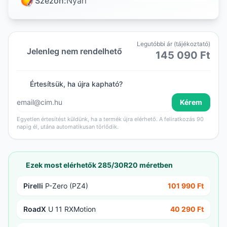
Szezon:
Nyári
Legutóbbi ár (tájékoztató)
Jelenleg nem rendelhető
145 090 Ft
Értesítsük, ha újra kapható?
Kérem
Egyetlen értesítést küldünk, ha a termék újra elérhető. A feliratkozás 90
napig él, utána automatikusan törlődik.
Ezek most elérhetők 285/30R20 méretben
Pirelli
P-Zero (PZ4)
101 990 Ft
RoadX
U 11 RXMotion
40 290 Ft