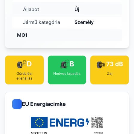
Állapot
Új
Jármű kategória
Személy
MO1
D
B
73 dB
Gördülési
Nedves tapadás
Zaj
ellenállás
EU Energiacímke