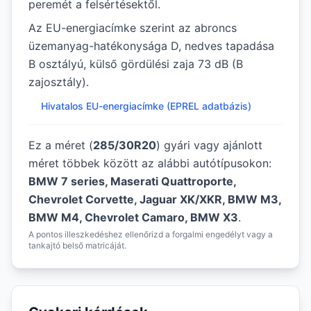
peremét a felsértésektől.
Az EU-energiacímke szerint az abroncs
üzemanyag-hatékonysága D, nedves tapadása
B osztályú, külső gördülési zaja 73 dB (B
zajosztály).
Hivatalos EU-energiacímke (EPREL adatbázis)
Ez a méret (
285/30R20
) gyári vagy ajánlott
méret többek között az alábbi autótípusokon:
BMW 7 series, Maserati Quattroporte,
Chevrolet Corvette, Jaguar XK/XKR, BMW M3,
BMW M4, Chevrolet Camaro, BMW X3
.
A pontos illeszkedéshez ellenőrizd a forgalmi engedélyt vagy a
tankajtó belső matricáját.