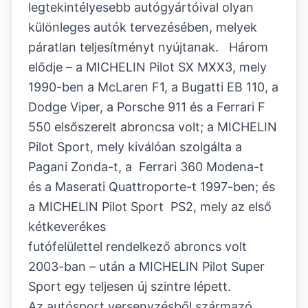
legtekintélyesebb autógyártóival olyan
különleges autók tervezésében, melyek
páratlan teljesítményt nyújtanak. Három
elődje – a MICHELIN Pilot SX MXX3, mely
1990-ben a McLaren F1, a Bugatti EB 110, a
Dodge Viper, a Porsche 911 és a Ferrari F
550 elsőszerelt abroncsa volt; a MICHELIN
Pilot Sport, mely kiválóan szolgálta a
Pagani Zonda-t, a Ferrari 360 Modena-t
és a Maserati Quattroporte-t 1997-ben; és
a MICHELIN Pilot Sport PS2, mely az első
kétkeverékes
futófelülettel rendelkező abroncs volt
2003-ban – után a MICHELIN Pilot Super
Sport egy teljesen új szintre lépett.
Az autósport versenyzésből származó