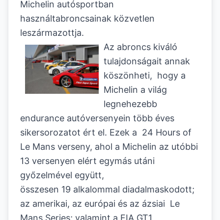
Michelin autósportban
használtabroncsainak közvetlen
leszármazottja.
Az abroncs kiváló
tulajdonságait annak
köszönheti, hogy a
Michelin a világ
legnehezebb
endurance autóversenyein több éves
sikersorozatot ért el. Ezek a 24 Hours of
Le Mans verseny, ahol a Michelin az utóbbi
13 versenyen elért egymás utáni
győzelmével együtt,
összesen 19 alkalommal diadalmaskodott;
az amerikai, az európai és az ázsiai Le
Mans Series; valamint a FIA GT1