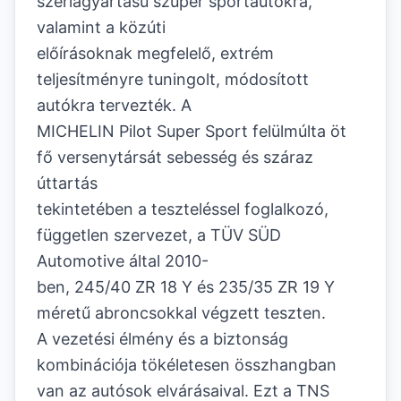
szériagyártású szuper sportautókra,
valamint a közúti
előírásoknak megfelelő, extrém
teljesítményre tuningolt, módosított
autókra tervezték. A
MICHELIN Pilot Super Sport felülmúlta öt
fő versenytársát sebesség és száraz
úttartás
tekintetében a teszteléssel foglalkozó,
független szervezet, a TÜV SÜD
Automotive által 2010-
ben, 245/40 ZR 18 Y és 235/35 ZR 19 Y
méretű abroncsokkal végzett teszten.
A vezetési élmény és a biztonság
kombinációja tökéletesen összhangban
van az autósok elvárásaival. Ezt a TNS