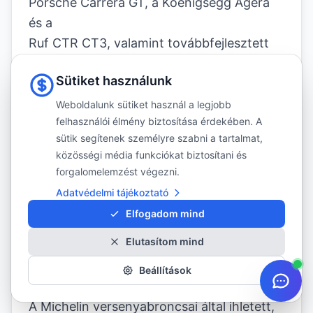
Porsche Carrera GT, a Koenigsegg Agera
és a
Ruf CTR CT3, valamint továbbfejlesztett
modellek.
Sütiket használunk
- Sorozatgyártású luxus szupersport
autók, mint a Porsche 997 és a Ferrari 458
Weboldalunk sütiket használ a legjobb
felhasználói élmény biztosítása érdekében. A
Italia, és
sütik segítenek személyre szabni a tartalmat,
továbbfejlesztett modellek, mint az Audi
közösségi média funkciókat biztosítani és
R8 MTM.
forgalomelemzést végezni.
- Sorozatgyártású szupersport autók, mint
Adatvédelmi tájékoztató
a BMW M3 és a Subaru WRX STi, valamint
Elfogadom mind
továbbfejlesztett modellek, mint a Nissan
Elutasítom mind
GT-R Novidem. 9
5. Technológia
Beállítások
Bepillantás az innovációba
A Michelin versenyabroncsai által ihletett,