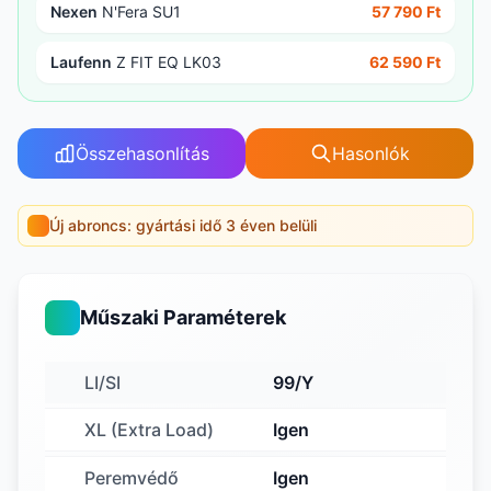
Nexen
N'Fera SU1
57 790 Ft
Laufenn
Z FIT EQ LK03
62 590 Ft
Összehasonlítás
Hasonlók
Új abroncs: gyártási idő 3 éven belüli
Műszaki Paraméterek
LI/SI
99/Y
XL (Extra Load)
Igen
Peremvédő
Igen