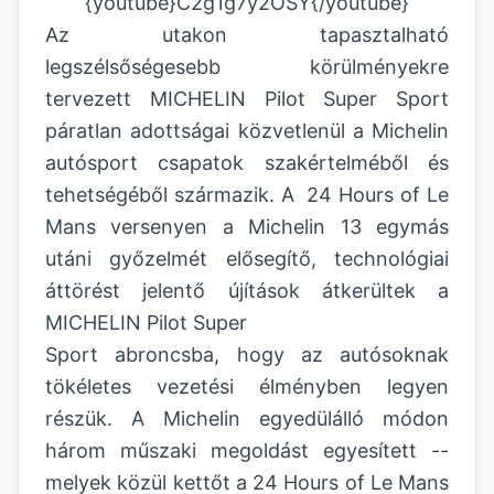
{youtube}C2g1g7y2OSY{/youtube}
Az utakon tapasztalható
legszélsőségesebb körülményekre
tervezett MICHELIN Pilot Super Sport
páratlan adottságai közvetlenül a Michelin
autósport csapatok szakértelméből és
tehetségéből származik. A 24 Hours of Le
Mans versenyen a Michelin 13 egymás
utáni győzelmét elősegítő, technológiai
áttörést jelentő újítások átkerültek a
MICHELIN Pilot Super
Sport abroncsba, hogy az autósoknak
tökéletes vezetési élményben legyen
részük. A Michelin egyedülálló módon
három műszaki megoldást egyesített --
melyek közül kettőt a 24 Hours of Le Mans