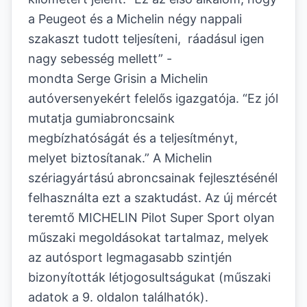
a Peugeot és a Michelin négy nappali
szakaszt tudott teljesíteni, ráadásul igen
nagy sebesség mellett” -
mondta Serge Grisin a Michelin
autóversenyekért felelős igazgatója. “Ez jól
mutatja gumiabroncsaink
megbízhatóságát és a teljesítményt,
melyet biztosítanak.” A Michelin
szériagyártású abroncsainak fejlesztésénél
felhasználta ezt a szaktudást. Az új mércét
teremtő MICHELIN Pilot Super Sport olyan
műszaki megoldásokat tartalmaz, melyek
az autósport legmagasabb szintjén
bizonyították létjogosultságukat (műszaki
adatok a 9. oldalon találhatók).